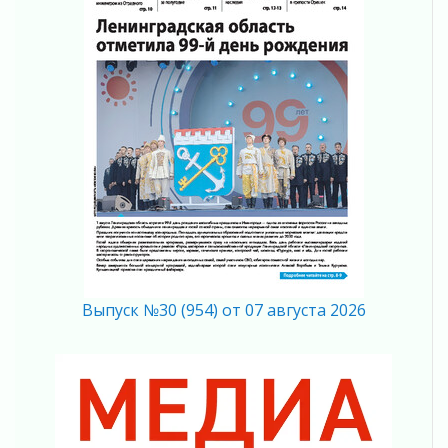
На лидирующих позициях
04 августа 2026
Итоги конкурса «Лучший работник
Кадрового центра – 2026» подведены!
04 августа 2026
Ставка на дисциплину на перекрестках
04 августа 2026
В Ленобласти растет потребление
мобильного трафика
04 августа 2026
Полумрак бьёт по карману
04 августа 2026
Вниманию автомобилистов!
Выпуск №30 (954) от 07 августа 2026
04 августа 2026
Память, сталь и музыка
04 августа 2026
Регион готовится к выборам
04 августа 2026
Никакого принуждения, только письменное