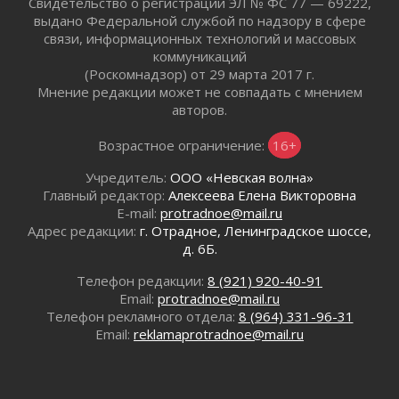
Свидетельство о регистрации ЭЛ № ФС 77 — 69222,
выдано Федеральной службой по надзору в сфере
В Ивангороде назвали новых почетных
связи, информационных технологий и массовых
граждан Ленинградской области
коммуникаций
02 августа 2026
(Роскомнадзор) от 29 марта 2017 г.
Готовность №1
Мнение редакции может не совпадать с мнением
02 августа 2026
авторов.
Километровые столбы «Дороги жизни»
отправили на реставрацию
Возрастное ограничение:
16+
02 августа 2026
Учредитель:
ООО «Невская волна»
Ленобласть внедрила передовую подготовку
Главный редактор:
Алексеева Елена Викторовна
операторов БПЛА
E-mail:
protradnoe@mail.ru
02 августа 2026
Адрес редакции:
г. Отрадное, Ленинградское шоссе,
В Ивангороде появилась «Избушка-
д. 6Б.
воробушка»
Телефон редакции:
8 (921) 920-40-91
02 августа 2026
Email:
protradnoe@mail.ru
Юхла, мука, кантеле и Водяной
Телефон рекламного отдела:
8 (964) 331-96-31
01 августа 2026
Email:
reklamaprotradnoe@mail.ru
Лето катится с горки
01 августа 2026
В Ленобласти открылась экспозиция к 150-