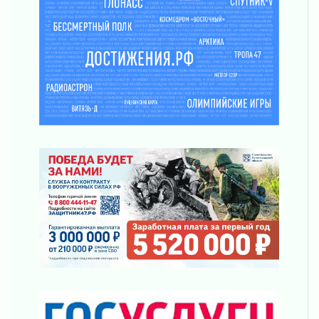
03 августа 2026
Новая площадка: 2027
03 августа 2026
Часть медиков в Ленобласти сможет
рассчитывать на доплату от региона
03 августа 2026
За сутки в Ленинградской области
ликвидировали 10 пожаров
03 августа 2026
Клюква наливается, но в корзинку пока не
просится
03 августа 2026
Строительные компании Ленобласти
подняли зарплаты почти на 40% за год
03 августа 2026
Шесть новых жизней в честь дня рождения
Ленинградской области
03 августа 2026
Уроки безопасности для детей и взрослых
03 августа 2026