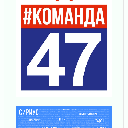
согласие
04 августа 2026
Без риска для здоровья и кошелька
04 августа 2026
Важная информация
04 августа 2026
Что делать со сбережениями
04 августа 2026
Награды нашли строителей
03 августа 2026
Ленобласть повышает производительность
труда в ЖКХ
03 августа 2026
Поддержка волонтерских объединений
03 августа 2026
Ладожский мост полностью закроют на два
часа
03 августа 2026
Музеи Ленобласти обновляют пространства