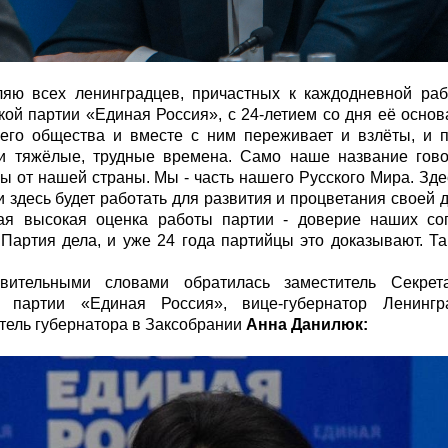
яю всех ленинградцев, причастных к каждодневной раб
кой партии «Единая Россия», с 24-летием со дня её осно
его общества и вместе с ним переживает и взлёты, и 
и тяжёлые, трудные времена. Само наше название гово
ы от нашей страны. Мы - часть нашего Русского Мира. Зде
и здесь будет работать для развития и процветания своей
ая высокая оценка работы партии - доверие наших с
 Партия дела, и уже 24 года партийцы это доказывают. Та
вительными словами обратилась заместитель Секрета
я партии «Единая Россия», вице-губернатор Ленингр
тель губернатора в Заксобрании
Анна Данилюк: