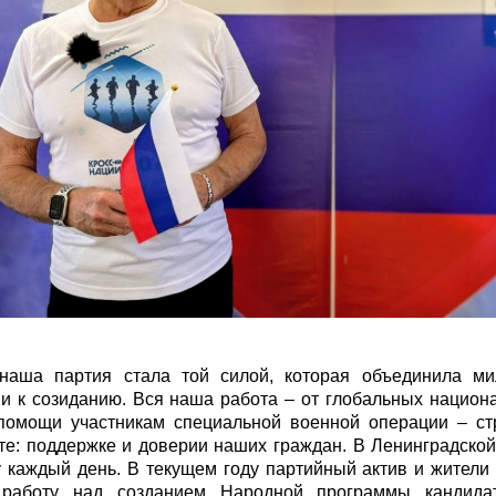
наша партия стала той силой, которая объединила м
и к созиданию. Вся наша работа – от глобальных национ
помощи участникам специальной военной операции – ст
е: поддержке и доверии наших граждан. В Ленинградско
у каждый день. В текущем году партийный актив и жители
работу над созданием Народной программы кандида