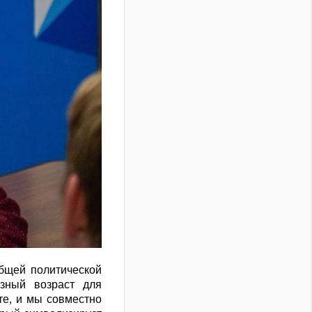
бщей политической
зный возраст для
те, и мы совместно