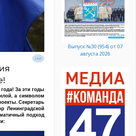
Выпуск №30 (954) от 07
августа 2026
2449
ия
е!
 года! За эти годы
илой, а символом
роекты. Секретарь
ор Ленинградской
гматичный подход
и: