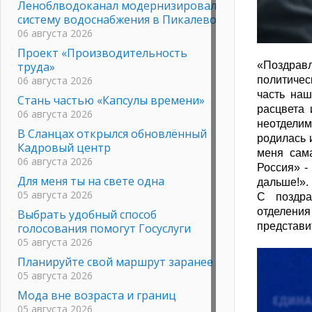
Леноблводоканал модернизировал
систему водоснабжения в Пикалево
06 августа 2026
Проект «Производительность
труда»
«Поздравл
06 августа 2026
политичес
часть наш
Стань частью «Капсулы времени»
расцвета 
06 августа 2026
неотделим
В Сланцах открылся обновлённый
родилась 
Кадровый центр
меня сам
06 августа 2026
Россия» -
Для меня ты на свете одна
дальше!».
05 августа 2026
С поздра
отделени
Выбрать удобный способ
представи
голосования помогут Госуслуги
05 августа 2026
Планируйте свой маршрут заранее
05 августа 2026
Мода вне возраста и границ
05 августа 2026