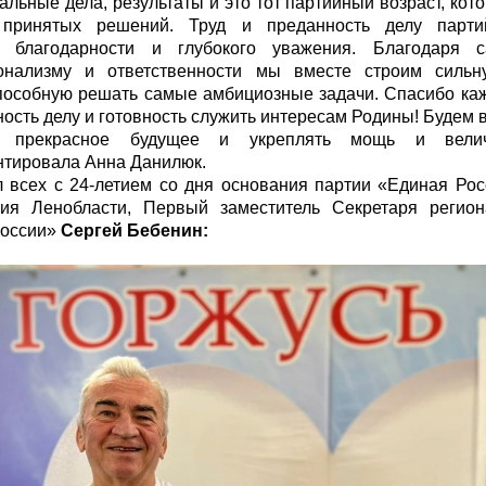
альные дела, результаты и это тот партийный возраст, ко
 принятых решений. Труд и преданность делу парти
й благодарности и глубокого уважения. Благодаря с
онализму и ответственности мы вместе строим сильн
пособную решать самые амбициозные задачи. Спасибо ка
ность делу и готовность служить интересам Родины! Будем 
ть прекрасное будущее и укреплять мощь и вели
тировала Анна Данилюк.
 всех с 24-летием со дня основания партии «Единая Ро
ния Ленобласти, Первый заместитель Секретаря регион
России»
Сергей Бебенин: