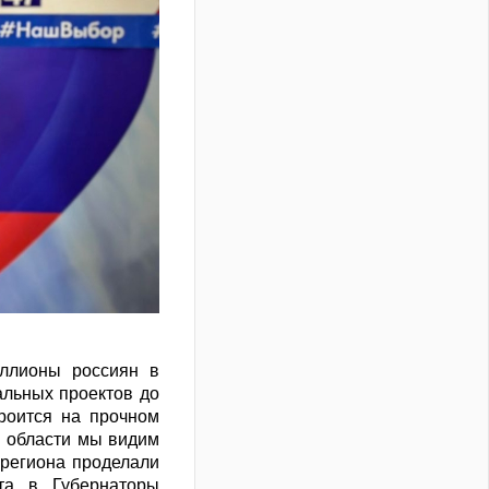
иллионы россиян в
альных проектов до
роится на прочном
й области мы видим
 региона проделали
та в Губернаторы