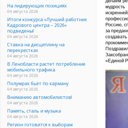
делаем ре
На лидирующих позициях
мудрость
04 августа 2026
искренне
Итоги конкурса «Лучший работник
професси
Кадрового центра – 2026»
Россию, с
подведены!
за предан
04 августа 2026
создава
прокоммен
Ставка на дисциплину на
Поздравил
перекрестках
Заксобра
04 августа 2026
«Единой 
В Ленобласти растет потребление
мобильного трафика
04 августа 2026
Полумрак бьёт по карману
04 августа 2026
Вниманию автомобилистов!
04 августа 2026
Память, сталь и музыка
04 августа 2026
Регион готовится к выборам