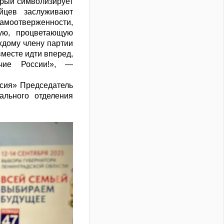
торый символизирует
йцев заслуживают
амоотверженности,
ую, процветающую
ждому члену партии
вместе идти вперед,
чие России!», —
ссия» Председатель
ального отделения