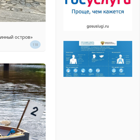
линный остров»
118