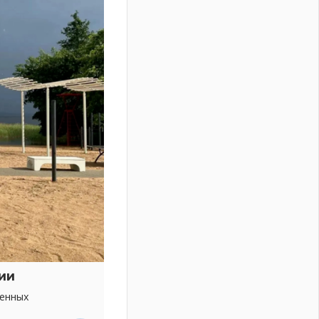
ии
венных