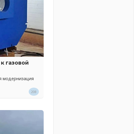
к газовой
ся модернизация
208