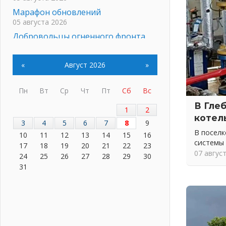
Марафон обновлений
05 августа 2026
Добровольцы огненного фронта
05 августа 2026
С заботой о здоровье
«
Август 2026
»
05 августа 2026
Лучшая из лучших
Пн
Вт
Ср
Чт
Пт
Сб
Вс
05 августа 2026
В Гле
Пульс региона
1
2
котел
05 августа 2026
3
4
5
6
7
8
9
«Результат командный, заслуга
В посел
10
11
12
13
14
15
16
каждого ведомства и
системы
17
18
19
20
21
22
23
муниципалитета»
07 авгус
24
25
26
27
28
29
30
05 августа 2026
31
Вдохновлять, просвещать и
объединять!
05 августа 2026
Не оставят в беде
05 августа 2026