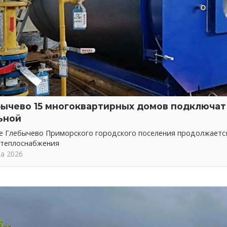
бычево 15 многоквартирных домов подключат 
ьной
ке Глебычево Приморского городского поселения продолжает
 теплоснабжения
та 2026