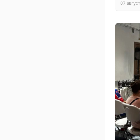
04 августа 2026
07 авгус
Никакого принуждения, только
письменное согласие
04 августа 2026
Без риска для здоровья и кошелька
04 августа 2026
Важная информация
04 августа 2026
Что делать со сбережениями
04 августа 2026
Награды нашли строителей
03 августа 2026
Ленобласть повышает
производительность труда в ЖКХ
03 августа 2026
Поддержка волонтерских
объединений
03 августа 2026
Ладожский мост полностью