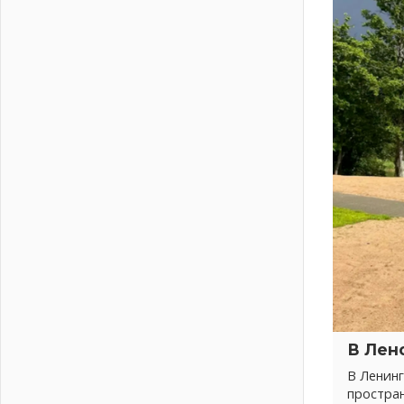
На лидирующих позициях
04 августа 2026
Итоги конкурса «Лучший работник
Кадрового центра – 2026»
подведены!
04 августа 2026
Ставка на дисциплину на
перекрестках
04 августа 2026
В Ленобласти растет потребление
мобильного трафика
04 августа 2026
Полумрак бьёт по карману
04 августа 2026
Вниманию автомобилистов!
04 августа 2026
Память, сталь и музыка
В Лен
04 августа 2026
В Ленинг
Регион готовится к выборам
простра