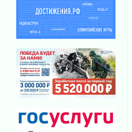
30 июля 2026
Волейболисты из Всеволожского района
представят Ленинградскую область на
всероссийском финале в Москве
30 июля 2026
«Кубок Защитников Отечества» для
ветеранов СВО стартовал в Выборге
30 июля 2026
Заблудившегося пенсионера вывели из леса в
Тосненском районе
30 июля 2026
Редкие птенцы козодоя вылупились во
Всеволожском районе Ленобласти
30 июля 2026
Изменение расписания 565 автобуса
30 июля 2026
Объявлена продажа инвестиционных паев
29 июля 2026
Пик топливного кризиса в Ленинградской