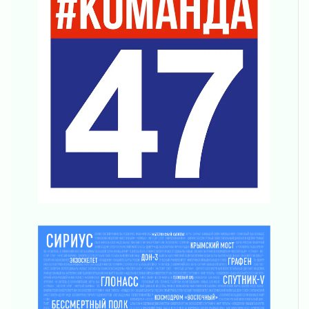
Открытое сердце и стремление делать добро
31 июля 2026
Давайте разберемся!
30 июля 2026
Круглую ригу в Гатчине отреставрируют в
2027 году
30 июля 2026
Путешествие к западным рубежам
30 июля 2026
Лаголовская общеобразовательная школа
откроется к концу сентября
30 июля 2026
Ленобласть наводит порядок на дорогах и в
перевозках
30 июля 2026
Комфортное лето: в Ленобласти 30 июля
ожидается теплая и сухая погода
30 июля 2026
Ладожский мост на трассе «Кола» полностью
закроют для движения в ночь на 31 июля