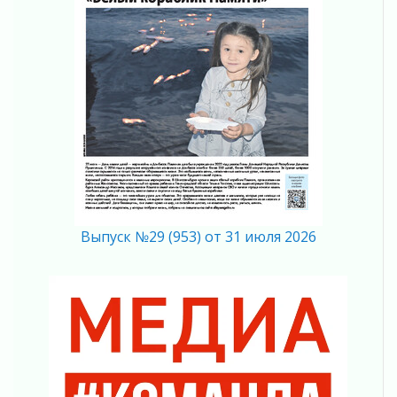
31 июля 2026
«Корвет» на страже
31 июля 2026
Правила для жизни
31 июля 2026
С рабочим визитом
31 июля 2026
В Шлиссельбурге прошла акция «Белый
кораблик Памяти»
31 июля 2026
Новые возможности для творчества
31 июля 2026
Выпуск №29 (953) от 31 июля 2026
За сухими цифрами — реальная жизнь
31 июля 2026
От инженера-создателя к волонтёрам
«Созидателям»
31 июля 2026
Генеральная репетиция векового юбилея
31 июля 2026