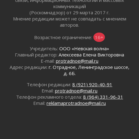
Спасатели эвакуировали мужчину с
коммуникаций
поврежденной ногой из леса в Гатчинском
(Роскомнадзор) от 29 марта 2017 г.
округе
Мнение редакции может не совпадать с мнением
29 июля 2026
авторов.
353 дома подключили к газу за неделю в
Ленинградской области
Возрастное ограничение:
16+
29 июля 2026
Учредитель:
ООО «Невская волна»
Семья из Кингисеппского района вошла в
Главный редактор:
Алексеева Елена Викторовна
число лучших на конкурсе «Семья года»
E-mail:
protradnoe@mail.ru
29 июля 2026
Адрес редакции:
г. Отрадное, Ленинградское шоссе,
Стихийную свалку строительного мусора
д. 6Б.
убрали в Ивангороде
29 июля 2026
Телефон редакции:
8 (921) 920-40-91
Email:
protradnoe@mail.ru
Ленобласть представила проект прогноза
Телефон рекламного отдела:
8 (964) 331-96-31
социально-экономического развития региона
Email:
reklamaprotradnoe@mail.ru
на 2027-2029 годы
29 июля 2026
Быстро, удобно и безопасно
28 июля 2026
Ленобласть готовится к новому учебному