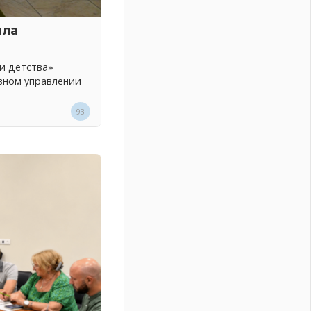
шла
и детства»
вном управлении
93