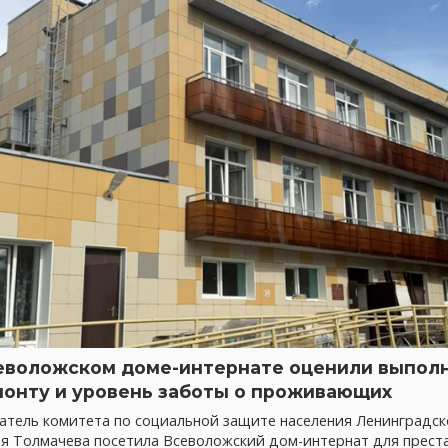
еволожском доме-интернате оценили выпол
монту и уровень заботы о проживающих
атель комитета по социальной защите населения Ленинградск
ия Толмачева посетила Всеволожский дом-интернат для прест