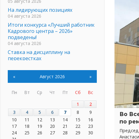
05 августа 2026
На лидирующих позициях
04 августа 2026
Итоги конкурса «Лучший работник
Кадрового центра – 2026»
подведены!
04 августа 2026
Ставка на дисциплину на
перекрестках
04 августа 2026
В Ленобласти растет потребление
«
Август 2026
»
мобильного трафика
04 августа 2026
Пн
Вт
Ср
Чт
Пт
Сб
Вс
Полумрак бьёт по карману
04 августа 2026
1
2
Вниманию автомобилистов!
3
4
5
6
7
8
9
Во Вс
04 августа 2026
10
11
12
13
14
15
16
по ре
Память, сталь и музыка
17
18
19
20
21
22
23
04 августа 2026
Председ
24
25
26
27
28
29
30
Анастас
Регион готовится к выборам