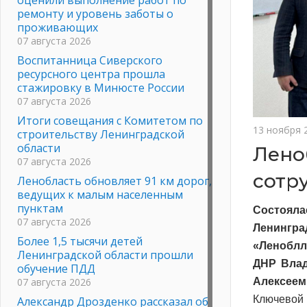
ремонту и уровень заботы о
проживающих
07 августа 2026
Воспитанница Сиверского
ресурсного центра прошла
стажировку в Минюсте России
07 августа 2026
Итоги совещания с Комитетом по
13 ноября 
строительству Ленинградской
области
Лено
07 августа 2026
сотр
Ленобласть обновляет 91 км дорог,
ведущих к малым населенным
пунктам
Состояла
07 августа 2026
Ленингр
Более 1,5 тысячи детей
«Леноблл
Ленинградской области прошли
ДНР Влад
обучение ПДД
07 августа 2026
Алексеем
Ключевой
Александр Дрозденко рассказал об