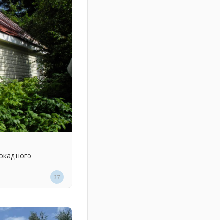
локадного
37