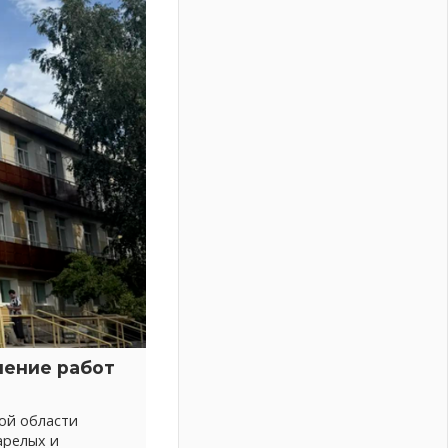
нение работ
ой области
арелых и