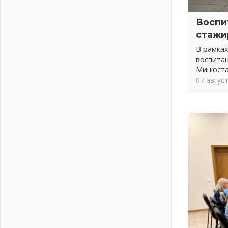
закроют на два часа
03 августа 2026
Воспи
Музеи Ленобласти обновляют
стажи
пространства
В рамка
03 августа 2026
воспитан
Новая площадка: 2027
Минюста
03 августа 2026
07 авгус
Часть медиков в Ленобласти
сможет рассчитывать на доплату
от региона
03 августа 2026
За сутки в Ленинградской области
ликвидировали 10 пожаров
03 августа 2026
Клюква наливается, но в корзинку
пока не просится
03 августа 2026
Строительные компании
Ленобласти подняли зарплаты
почти на 40% за год