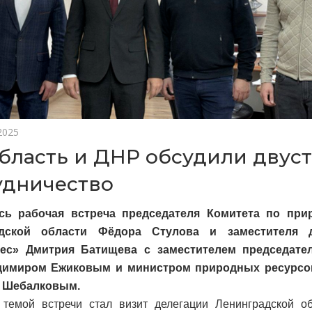
2025
бласть и ДНР обсудили двус
удничество
сь рабочая встреча председателя Комитета по пр
адской области Фёдора Стулова и заместителя 
ес» Дмитрия Батищева с заместителем председате
имиром Ежиковым и министром природных ресурсов
 Шебалковым.
 темой встречи стал визит делегации Ленинградской о