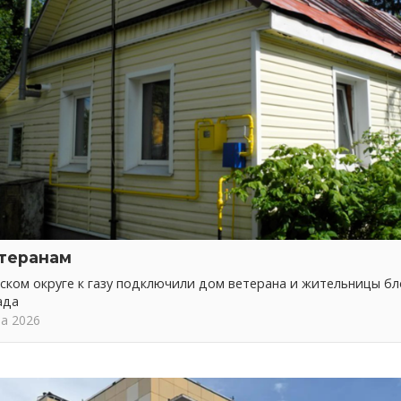
етеранам
ском округе к газу подключили дом ветерана и жительницы б
ада
та 2026