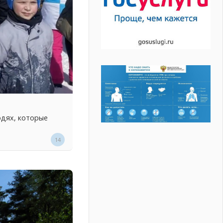
юдях, которые
14