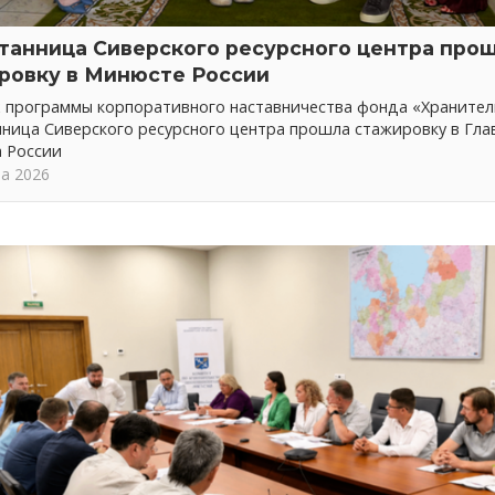
танница Сиверского ресурсного центра про
ровку в Минюсте России
х программы корпоративного наставничества фонда «Хранител
ница Сиверского ресурсного центра прошла стажировку в Гла
 России
та 2026