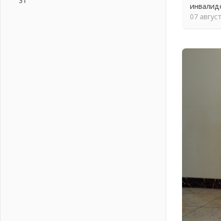
31
инвалид
04 августа 2026
07 авгус
Никакого принуждения, только
письменное согласие
04 августа 2026
Без риска для здоровья и кошелька
04 августа 2026
Важная информация
04 августа 2026
Что делать со сбережениями
04 августа 2026
Награды нашли строителей
03 августа 2026
Ленобласть повышает
производительность труда в ЖКХ
03 августа 2026
Поддержка волонтерских
объединений
03 августа 2026
Ладожский мост полностью