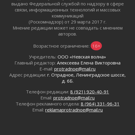
выдано Федеральной службой по надзору в сфере
01 августа 2026
связи, информационных технологий и массовых
Все силы в кулак
коммуникаций
01 августа 2026
(Роскомнадзор) от 29 марта 2017 г.
Мнение редакции может не совпадать с мнением
Айда на пляж!
авторов.
01 августа 2026
Один в поле — не воин
Возрастное ограничение:
16+
01 августа 2026
Учредитель:
ООО «Невская волна»
Пик топливного кризиса в регионе прошёл
Главный редактор:
Алексеева Елена Викторовна
31 июля 2026
E-mail:
protradnoe@mail.ru
О мужестве, долге и стойкости
Адрес редакции:
г. Отрадное, Ленинградское шоссе,
31 июля 2026
д. 6Б.
Ленинградцы — бойцам «Барс-Ленинградец»
Телефон редакции:
8 (921) 920-40-91
31 июля 2026
Email:
protradnoe@mail.ru
Маршрутами будущего — к заветной цели
Телефон рекламного отдела:
8 (964) 331-96-31
31 июля 2026
Email:
reklamaprotradnoe@mail.ru
«Корвет» на страже
31 июля 2026
Правила для жизни