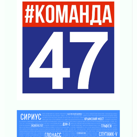
03 августа 2026
Шесть новых жизней в честь дня рождения
Ленинградской области
03 августа 2026
Уроки безопасности для детей и взрослых
03 августа 2026
Ленобласть отмечает День Воздушно-
десантных войск
02 августа 2026
«Активное лето»
02 августа 2026
Ленобласть отметила заслуги жителей перед
регионом и страной
02 августа 2026
Ладога — не пруд
02 августа 2026
ПСК через Гослуслуги напомнит жителям
Ленинградской области о неоплаченных
счетах