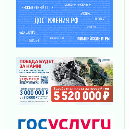
02 августа 2026
Пропавшего подростка нашли в Кировском
районе Ленобласти
02 августа 2026
Жителям Ленобласти напомнили, как
действовать при укусе клеща
02 августа 2026
В Ивангороде назвали новых почетных
граждан Ленинградской области
02 августа 2026
Готовность №1
02 августа 2026
Километровые столбы «Дороги жизни»
отправили на реставрацию
02 августа 2026
Ленобласть внедрила передовую подготовку
операторов БПЛА
02 августа 2026
В Ивангороде появилась «Избушка-
воробушка»