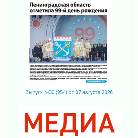
Поддержка волонтерских объединений
03 августа 2026
Ладожский мост полностью закроют на два
часа
03 августа 2026
Музеи Ленобласти обновляют пространства
03 августа 2026
Новая площадка: 2027
03 августа 2026
Часть медиков в Ленобласти сможет
рассчитывать на доплату от региона
03 августа 2026
За сутки в Ленинградской области
Выпуск №30 (954) от 07 августа 2026
ликвидировали 10 пожаров
03 августа 2026
Клюква наливается, но в корзинку пока не
просится
03 августа 2026
Строительные компании Ленобласти
подняли зарплаты почти на 40% за год