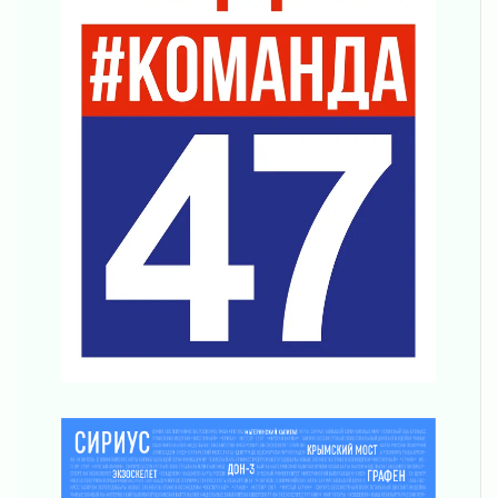
Ладожский мост полностью закроют на два
часа
03 августа 2026
Музеи Ленобласти обновляют пространства
03 августа 2026
Новая площадка: 2027
03 августа 2026
Часть медиков в Ленобласти сможет
рассчитывать на доплату от региона
03 августа 2026
За сутки в Ленинградской области
ликвидировали 10 пожаров
03 августа 2026
Клюква наливается, но в корзинку пока не
просится
03 августа 2026
Строительные компании Ленобласти
подняли зарплаты почти на 40% за год
03 августа 2026