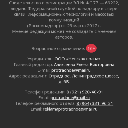
Юхла, мука, кантеле и Водяной
Свидетельство о регистрации ЭЛ № ФС 77 — 69222,
01 августа 2026
выдано Федеральной службой по надзору в сфере
связи, информационных технологий и массовых
Лето катится с горки
коммуникаций
01 августа 2026
(Роскомнадзор) от 29 марта 2017 г.
В Ленобласти открылась экспозиция к 150-
Мнение редакции может не совпадать с мнением
летию Билибина
авторов.
01 августа 2026
Лето без гаджетов
Возрастное ограничение:
16+
01 августа 2026
Учредитель:
ООО «Невская волна»
Болезнь девственниц и вампиров
Главный редактор:
Алексеева Елена Викторовна
01 августа 2026
E-mail:
protradnoe@mail.ru
Безмолвный крик о помощи
Адрес редакции:
г. Отрадное, Ленинградское шоссе,
д. 6Б.
01 августа 2026
В музей всей семьёй
Телефон редакции:
8 (921) 920-40-91
01 августа 2026
Email:
protradnoe@mail.ru
Без заявлений и очередей
Телефон рекламного отдела:
8 (964) 331-96-31
Email:
reklamaprotradnoe@mail.ru
01 августа 2026
Не женское это дело...уверены?
01 августа 2026