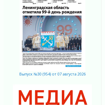
04 августа 2026
Регион готовится к выборам
04 августа 2026
Никакого принуждения, только письменное
согласие
04 августа 2026
Без риска для здоровья и кошелька
04 августа 2026
Важная информация
04 августа 2026
Что делать со сбережениями
04 августа 2026
Награды нашли строителей
Выпуск №30 (954) от 07 августа 2026
03 августа 2026
Ленобласть повышает производительность
труда в ЖКХ
03 августа 2026
Поддержка волонтерских объединений
03 августа 2026