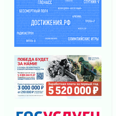
Шесть новых жизней в честь дня рождения
Ленинградской области
03 августа 2026
Уроки безопасности для детей и взрослых
03 августа 2026
Ленобласть отмечает День Воздушно-
десантных войск
02 августа 2026
«Активное лето»
02 августа 2026
Ленобласть отметила заслуги жителей перед
регионом и страной
02 августа 2026
Ладога — не пруд
02 августа 2026
ПСК через Гослуслуги напомнит жителям
Ленинградской области о неоплаченных
счетах
02 августа 2026
Пропавшего подростка нашли в Кировском