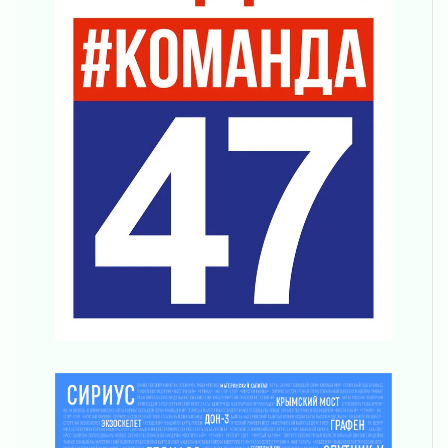
Что делать со сбережениями
04 августа 2026
Награды нашли строителей
03 августа 2026
Ленобласть повышает производительность
труда в ЖКХ
03 августа 2026
Поддержка волонтерских объединений
03 августа 2026
Ладожский мост полностью закроют на два
часа
03 августа 2026
Музеи Ленобласти обновляют пространства
03 августа 2026
Новая площадка: 2027
03 августа 2026
Часть медиков в Ленобласти сможет
рассчитывать на доплату от региона
03 августа 2026
За сутки в Ленинградской области