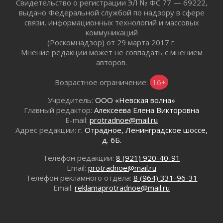
Свидетельство о регистрации ЭЛ № ФС 77 — 69222,
отправили на реставрацию
выдано Федеральной службой по надзору в сфере
02 августа 2026
связи, информационных технологий и массовых
Ленобласть внедрила передовую подготовку
коммуникаций
операторов БПЛА
(Роскомнадзор) от 29 марта 2017 г.
02 августа 2026
Мнение редакции может не совпадать с мнением
авторов.
В Ивангороде появилась «Избушка-
воробушка»
Возрастное ограничение:
16+
02 августа 2026
Юхла, мука, кантеле и Водяной
Учредитель:
ООО «Невская волна»
01 августа 2026
Главный редактор:
Алексеева Елена Викторовна
E-mail:
protradnoe@mail.ru
Лето катится с горки
Адрес редакции:
г. Отрадное, Ленинградское шоссе,
01 августа 2026
д. 6Б.
В Ленобласти открылась экспозиция к 150-
летию Билибина
Телефон редакции:
8 (921) 920-40-91
01 августа 2026
Email:
protradnoe@mail.ru
Телефон рекламного отдела:
8 (964) 331-96-31
Лето без гаджетов
Email:
reklamaprotradnoe@mail.ru
01 августа 2026
Болезнь девственниц и вампиров
01 августа 2026