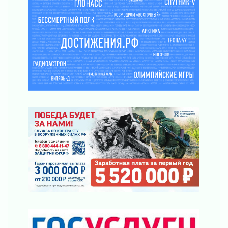
ликвидировали 10 пожаров
03 августа 2026
Клюква наливается, но в корзинку пока не
просится
03 августа 2026
Строительные компании Ленобласти
подняли зарплаты почти на 40% за год
03 августа 2026
Шесть новых жизней в честь дня рождения
Ленинградской области
03 августа 2026
Уроки безопасности для детей и взрослых
03 августа 2026
Ленобласть отмечает День Воздушно-
десантных войск
02 августа 2026
«Активное лето»
02 августа 2026
Ленобласть отметила заслуги жителей перед