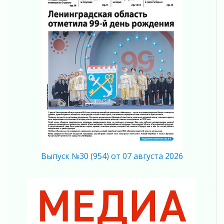
В Ленобласти растет потребление
мобильного трафика
04 августа 2026
Полумрак бьёт по карману
04 августа 2026
Вниманию автомобилистов!
04 августа 2026
Память, сталь и музыка
04 августа 2026
Регион готовится к выборам
04 августа 2026
Никакого принуждения, только письменное
согласие
Выпуск №30 (954) от 07 августа 2026
04 августа 2026
Без риска для здоровья и кошелька
04 августа 2026
Важная информация
04 августа 2026