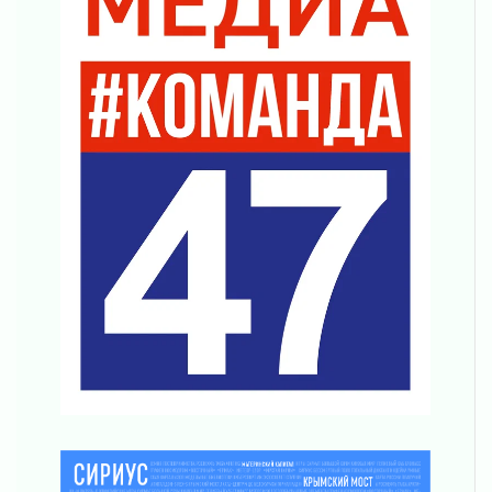
04 августа 2026
Что делать со сбережениями
04 августа 2026
Награды нашли строителей
03 августа 2026
Ленобласть повышает производительность
труда в ЖКХ
03 августа 2026
Поддержка волонтерских объединений
03 августа 2026
Ладожский мост полностью закроют на два
часа
03 августа 2026
Музеи Ленобласти обновляют пространства
03 августа 2026
Новая площадка: 2027
03 августа 2026
Часть медиков в Ленобласти сможет
рассчитывать на доплату от региона
03 августа 2026