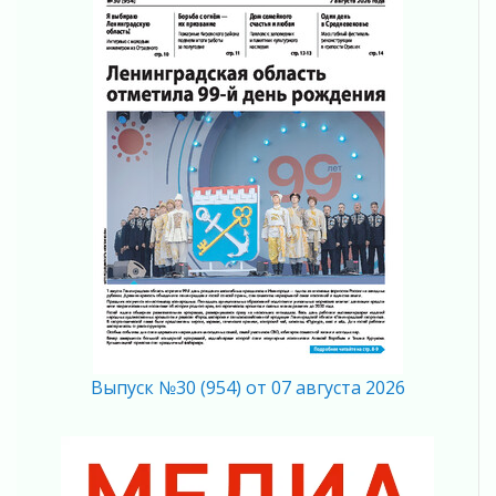
Ставка на дисциплину на перекрестках
04 августа 2026
В Ленобласти растет потребление
мобильного трафика
04 августа 2026
Полумрак бьёт по карману
04 августа 2026
Вниманию автомобилистов!
04 августа 2026
Память, сталь и музыка
04 августа 2026
Регион готовится к выборам
04 августа 2026
Никакого принуждения, только письменное
согласие
Выпуск №30 (954) от 07 августа 2026
04 августа 2026
Без риска для здоровья и кошелька
04 августа 2026
Важная информация