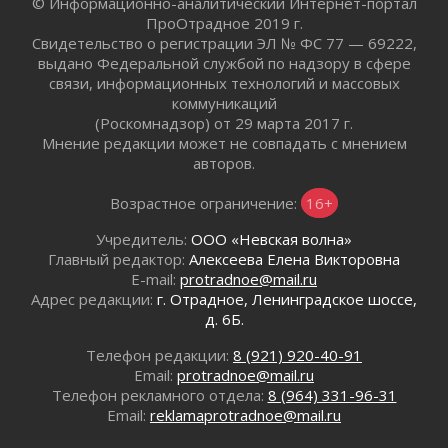
© Информационно-аналитический Интернет-портал
Километровые столбы «Дороги жизни»
ПроОтрадное 2019 г.
отправили на реставрацию
Свидетельство о регистрации ЭЛ № ФС 77 — 69222,
02 августа 2026
выдано Федеральной службой по надзору в сфере
связи, информационных технологий и массовых
Ленобласть внедрила передовую подготовку
коммуникаций
операторов БПЛА
(Роскомнадзор) от 29 марта 2017 г.
02 августа 2026
Мнение редакции может не совпадать с мнением
В Ивангороде появилась «Избушка-
авторов.
воробушка»
02 августа 2026
Возрастное ограничение:
16+
Юхла, мука, кантеле и Водяной
Учредитель:
ООО «Невская волна»
01 августа 2026
Главный редактор:
Алексеева Елена Викторовна
Лето катится с горки
E-mail:
protradnoe@mail.ru
01 августа 2026
Адрес редакции:
г. Отрадное, Ленинградское шоссе,
д. 6Б.
В Ленобласти открылась экспозиция к 150-
летию Билибина
Телефон редакции:
8 (921) 920-40-91
01 августа 2026
Email:
protradnoe@mail.ru
Лето без гаджетов
Телефон рекламного отдела:
8 (964) 331-96-31
01 августа 2026
Email:
reklamaprotradnoe@mail.ru
Болезнь девственниц и вампиров