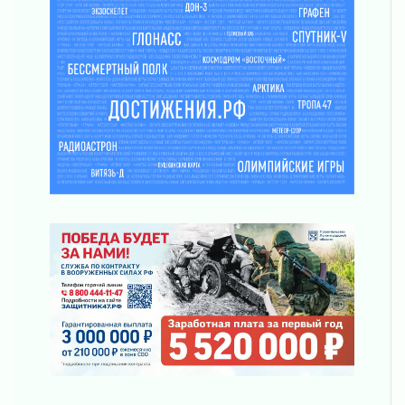
За сутки в Ленинградской области
ликвидировали 10 пожаров
03 августа 2026
Клюква наливается, но в корзинку пока не
просится
03 августа 2026
Строительные компании Ленобласти
подняли зарплаты почти на 40% за год
03 августа 2026
Шесть новых жизней в честь дня рождения
Ленинградской области
03 августа 2026
Уроки безопасности для детей и взрослых
03 августа 2026
Ленобласть отмечает День Воздушно-
десантных войск
02 августа 2026
«Активное лето»
02 августа 2026