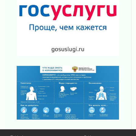
Ленобласть отметила заслуги жителей перед
регионом и страной
02 августа 2026
Ладога — не пруд
02 августа 2026
ПСК через Гослуслуги напомнит жителям
Ленинградской области о неоплаченных
счетах
02 августа 2026
Пропавшего подростка нашли в Кировском
районе Ленобласти
02 августа 2026
Жителям Ленобласти напомнили, как
действовать при укусе клеща
02 августа 2026
В Ивангороде назвали новых почетных
граждан Ленинградской области
02 августа 2026
Готовность №1
02 августа 2026