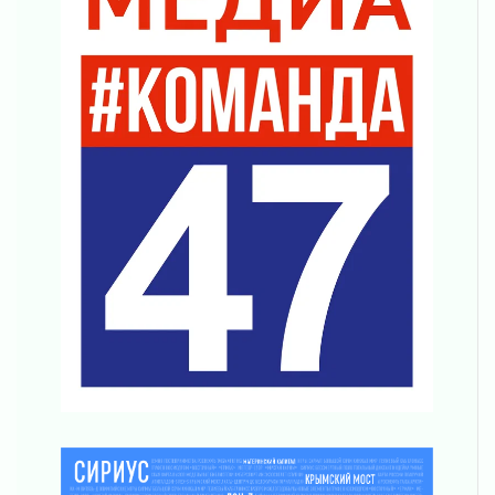
04 августа 2026
Награды нашли строителей
03 августа 2026
Ленобласть повышает производительность
труда в ЖКХ
03 августа 2026
Поддержка волонтерских объединений
03 августа 2026
Ладожский мост полностью закроют на два
часа
03 августа 2026
Музеи Ленобласти обновляют пространства
03 августа 2026
Новая площадка: 2027
03 августа 2026
Часть медиков в Ленобласти сможет
рассчитывать на доплату от региона
03 августа 2026
За сутки в Ленинградской области