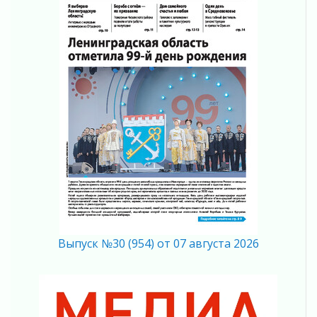
В Ленобласти растет потребление
мобильного трафика
04 августа 2026
Полумрак бьёт по карману
04 августа 2026
Вниманию автомобилистов!
04 августа 2026
Память, сталь и музыка
04 августа 2026
Регион готовится к выборам
04 августа 2026
Никакого принуждения, только письменное
согласие
04 августа 2026
Без риска для здоровья и кошелька
Выпуск №30 (954) от 07 августа 2026
04 августа 2026
Важная информация
04 августа 2026
Что делать со сбережениями