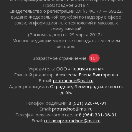
отправили на реставрацию
ПроОтрадное 2019 г.
02 августа 2026
Свидетельство о регистрации ЭЛ № ФС 77 — 69222,
Ленобласть внедрила передовую подготовку
выдано Федеральной службой по надзору в сфере
операторов БПЛА
связи, информационных технологий и массовых
02 августа 2026
коммуникаций
(Роскомнадзор) от 29 марта 2017 г.
В Ивангороде появилась «Избушка-
Мнение редакции может не совпадать с мнением
воробушка»
авторов.
02 августа 2026
Юхла, мука, кантеле и Водяной
Возрастное ограничение:
16+
01 августа 2026
Учредитель:
ООО «Невская волна»
Лето катится с горки
Главный редактор:
Алексеева Елена Викторовна
01 августа 2026
E-mail:
protradnoe@mail.ru
В Ленобласти открылась экспозиция к 150-
Адрес редакции:
г. Отрадное, Ленинградское шоссе,
летию Билибина
д. 6Б.
01 августа 2026
Телефон редакции:
8 (921) 920-40-91
Лето без гаджетов
Email:
protradnoe@mail.ru
01 августа 2026
Телефон рекламного отдела:
8 (964) 331-96-31
Болезнь девственниц и вампиров
Email:
reklamaprotradnoe@mail.ru
01 августа 2026
Безмолвный крик о помощи