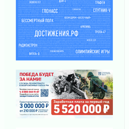
ликвидировали 10 пожаров
03 августа 2026
Клюква наливается, но в корзинку пока не
просится
03 августа 2026
Строительные компании Ленобласти
подняли зарплаты почти на 40% за год
03 августа 2026
Шесть новых жизней в честь дня рождения
Ленинградской области
03 августа 2026
Уроки безопасности для детей и взрослых
03 августа 2026
Ленобласть отмечает День Воздушно-
десантных войск
02 августа 2026
«Активное лето»
02 августа 2026
Ленобласть отметила заслуги жителей перед
регионом и страной