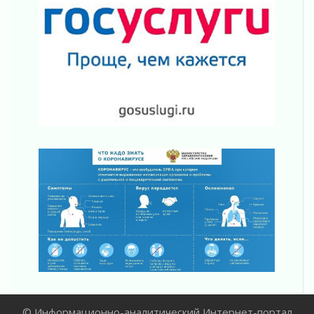
02 августа 2026
Ладога — не пруд
02 августа 2026
ПСК через Гослуслуги напомнит жителям
Ленинградской области о неоплаченных
счетах
02 августа 2026
Пропавшего подростка нашли в Кировском
районе Ленобласти
02 августа 2026
Жителям Ленобласти напомнили, как
действовать при укусе клеща
02 августа 2026
В Ивангороде назвали новых почетных
граждан Ленинградской области
02 августа 2026
Готовность №1
02 августа 2026
Километровые столбы «Дороги жизни»
© Информационно-аналитический Интернет-портал