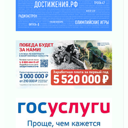
просится
03 августа 2026
Строительные компании Ленобласти
подняли зарплаты почти на 40% за год
03 августа 2026
Шесть новых жизней в честь дня рождения
Ленинградской области
03 августа 2026
Уроки безопасности для детей и взрослых
03 августа 2026
Ленобласть отмечает День Воздушно-
десантных войск
02 августа 2026
«Активное лето»
02 августа 2026
Ленобласть отметила заслуги жителей перед
регионом и страной
02 августа 2026
Ладога — не пруд
02 августа 2026