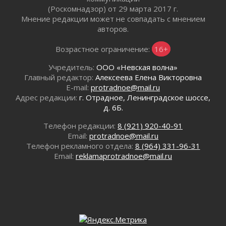
операторов БПЛА
(Роскомнадзор) от 29 марта 2017 г.
02 августа 2026
Мнение редакции может не совпадать с мнением
В Ивангороде появилась «Избушка-
авторов.
воробушка»
02 августа 2026
Возрастное ограничение:
16+
Юхла, мука, кантеле и Водяной
Учредитель:
ООО «Невская волна»
01 августа 2026
Главный редактор:
Алексеева Елена Викторовна
Лето катится с горки
E-mail:
protradnoe@mail.ru
01 августа 2026
Адрес редакции:
г. Отрадное, Ленинградское шоссе,
д. 6Б.
В Ленобласти открылась экспозиция к 150-
летию Билибина
Телефон редакции:
8 (921) 920-40-91
01 августа 2026
Email:
protradnoe@mail.ru
Лето без гаджетов
Телефон рекламного отдела:
8 (964) 331-96-31
01 августа 2026
Email:
reklamaprotradnoe@mail.ru
Болезнь девственниц и вампиров
01 августа 2026
Безмолвный крик о помощи
01 августа 2026
В музей всей семьёй