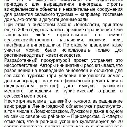
пригодных для выращивания винограда, строить
винодельческие объекты и некапитальные сооружения
для развития сельского туризма – например, гостевые
дома, эко-отели и дегустационные залы.
При этом в областном законе Ленобласти, принятом
еще в 2005 году, оставались прежние ограничения. Они
запрещали любое строительство на землях
сельскохозяйственного назначения, включая поля,
пастбища и виноградники. По старым правилам такие
участки можно было использовать только для
растениеводства и животноводства.
Разработанный прокуратурой проект устраняет это
несоответствие. Авторы инициативы рассчитывают, что
разрешение на возведение виноделен и объектов для
сельского туризма (при условии пригодности земель
для виноградарства и их официальной регистрации в
федеральном реестре) даст импульс развитию
местного виноделия и туристической отрасли в
сельской местности.
Несмотря на климат, далекий от южного, выращивание
винограда в Ленинградской области уже практикуется,
в том числе в Ломоносовском, Лужском и даже в одном
из самых северных районах – Приозерском. Эксперты
отмечают, что в регионе успешно культивируют до 20
сортов винограда, правда, часть из них выращивают в