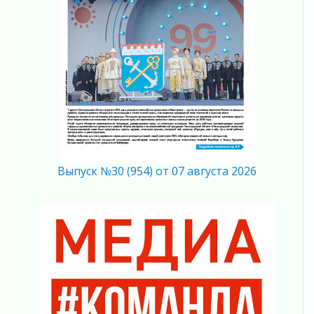
Полумрак бьёт по карману
04 августа 2026
Вниманию автомобилистов!
04 августа 2026
Память, сталь и музыка
04 августа 2026
Регион готовится к выборам
04 августа 2026
Никакого принуждения, только письменное
согласие
Выпуск №30 (954) от 07 августа 2026
04 августа 2026
Без риска для здоровья и кошелька
04 августа 2026
Важная информация
04 августа 2026
Что делать со сбережениями
04 августа 2026
Награды нашли строителей
03 августа 2026