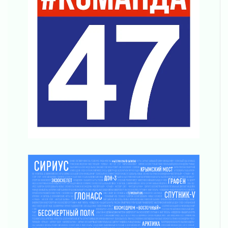
Ленобласть повышает производительность
труда в ЖКХ
03 августа 2026
Поддержка волонтерских объединений
03 августа 2026
Ладожский мост полностью закроют на два
часа
03 августа 2026
Музеи Ленобласти обновляют пространства
03 августа 2026
Новая площадка: 2027
03 августа 2026
Часть медиков в Ленобласти сможет
рассчитывать на доплату от региона
03 августа 2026
За сутки в Ленинградской области
ликвидировали 10 пожаров
03 августа 2026
Клюква наливается, но в корзинку пока не