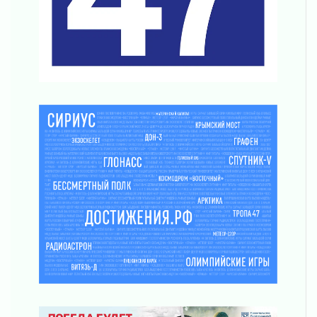
03 августа 2026
Музеи Ленобласти обновляют пространства
03 августа 2026
Новая площадка: 2027
03 августа 2026
Часть медиков в Ленобласти сможет
рассчитывать на доплату от региона
03 августа 2026
За сутки в Ленинградской области
ликвидировали 10 пожаров
03 августа 2026
Клюква наливается, но в корзинку пока не
просится
03 августа 2026
Строительные компании Ленобласти
подняли зарплаты почти на 40% за год
03 августа 2026
Шесть новых жизней в честь дня рождения
Ленинградской области
03 августа 2026