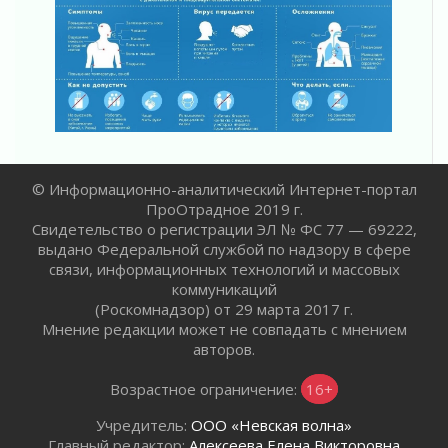
Жителям Ленобласти напомнили, как
действовать при укусе клеща
02 августа 2026
В Ивангороде назвали новых почетных
граждан Ленинградской области
02 августа 2026
Готовность №1
02 августа 2026
© Информационно-аналитический Интернет-портал
Километровые столбы «Дороги жизни»
ПроОтрадное 2019 г.
отправили на реставрацию
Свидетельство о регистрации ЭЛ № ФС 77 — 69222,
02 августа 2026
выдано Федеральной службой по надзору в сфере
Ленобласть внедрила передовую подготовку
связи, информационных технологий и массовых
операторов БПЛА
коммуникаций
02 августа 2026
(Роскомнадзор) от 29 марта 2017 г.
Мнение редакции может не совпадать с мнением
В Ивангороде появилась «Избушка-
авторов.
воробушка»
02 августа 2026
Возрастное ограничение:
16+
Юхла, мука, кантеле и Водяной
01 августа 2026
Учредитель:
ООО «Невская волна»
Главный редактор:
Алексеева Елена Викторовна