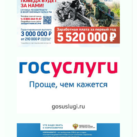
Уроки безопасности для детей и взрослых
03 августа 2026
Ленобласть отмечает День Воздушно-
десантных войск
02 августа 2026
«Активное лето»
02 августа 2026
Ленобласть отметила заслуги жителей перед
регионом и страной
02 августа 2026
Ладога — не пруд
02 августа 2026
ПСК через Гослуслуги напомнит жителям
Ленинградской области о неоплаченных
счетах
02 августа 2026
Пропавшего подростка нашли в Кировском
районе Ленобласти
02 августа 2026