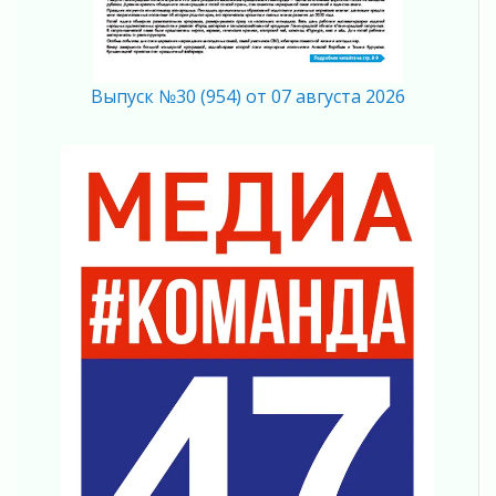
04 августа 2026
Никакого принуждения, только письменное
согласие
04 августа 2026
Выпуск №30 (954) от 07 августа 2026
Без риска для здоровья и кошелька
04 августа 2026
Важная информация
04 августа 2026
Что делать со сбережениями
04 августа 2026
Награды нашли строителей
03 августа 2026
Ленобласть повышает производительность
труда в ЖКХ
03 августа 2026
Поддержка волонтерских объединений
03 августа 2026
Ладожский мост полностью закроют на два
часа