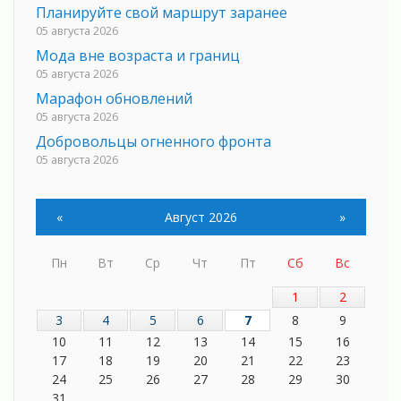
Планируйте свой маршрут заранее
05 августа 2026
Мода вне возраста и границ
05 августа 2026
Марафон обновлений
05 августа 2026
Добровольцы огненного фронта
05 августа 2026
С заботой о здоровье
05 августа 2026
«
Август 2026
»
Лучшая из лучших
05 августа 2026
Пн
Вт
Ср
Чт
Пт
Сб
Вс
Пульс региона
05 августа 2026
1
2
«Результат командный, заслуга каждого
3
4
5
6
7
8
9
ведомства и муниципалитета»
10
11
12
13
14
15
16
05 августа 2026
17
18
19
20
21
22
23
Вдохновлять, просвещать и объединять!
24
25
26
27
28
29
30
05 августа 2026
31