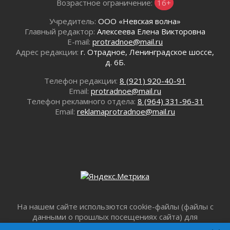
Возрастное ограничение:
16+
Региональная сеть контейнерных площадок
Ленобласти пополнится еще 300 объектами к
Учредитель:
ООО «Невская волна»
2027 году
Главный редактор:
Алексеева Елена Викторовна
29 июля 2026
E-mail:
protradnoe@mail.ru
Адрес редакции:
г. Отрадное, Ленинградское шоссе,
Спасатели эвакуировали мужчину с
д. 6Б.
поврежденной ногой из леса в Гатчинском
округе
Телефон редакции:
8 (921) 920-40-91
29 июля 2026
Email:
protradnoe@mail.ru
353 дома подключили к газу за неделю в
Телефон рекламного отдела:
8 (964) 331-96-31
Ленинградской области
Email:
reklamaprotradnoe@mail.ru
29 июля 2026
Семья из Кингисеппского района вошла в
число лучших на конкурсе «Семья года»
29 июля 2026
Стихийную свалку строительного мусора
убрали в Ивангороде
29 июля 2026
Ленобласть представила проект прогноза
На нашем сайте использются cookie-файлы (файлы с
социально-экономического развития региона
данными о прошлых посещениях сайта) для
на 2027-2029 годы
персонализации сервисов и повышения удобства