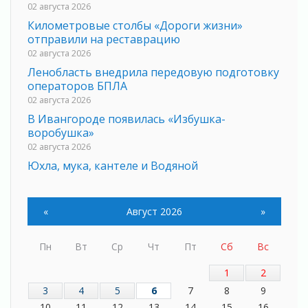
02 августа 2026
Километровые столбы «Дороги жизни»
отправили на реставрацию
02 августа 2026
Ленобласть внедрила передовую подготовку
операторов БПЛА
02 августа 2026
В Ивангороде появилась «Избушка-
воробушка»
02 августа 2026
Юхла, мука, кантеле и Водяной
01 августа 2026
Лето катится с горки
«
Август 2026
»
01 августа 2026
В Ленобласти открылась экспозиция к 150-
летию Билибина
Пн
Вт
Ср
Чт
Пт
Сб
Вс
01 августа 2026
1
2
Лето без гаджетов
3
4
5
6
7
8
9
01 августа 2026
10
11
12
13
14
15
16