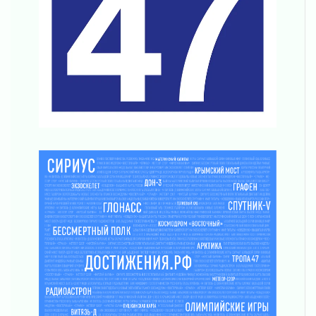
«Созидателям»
31 июля 2026
Генеральная репетиция векового юбилея
31 июля 2026
Открытое сердце и стремление делать добро
31 июля 2026
Давайте разберемся!
30 июля 2026
Круглую ригу в Гатчине отреставрируют в
2027 году
30 июля 2026
Путешествие к западным рубежам
30 июля 2026
Лаголовская общеобразовательная школа
откроется к концу сентября
30 июля 2026
Ленобласть наводит порядок на дорогах и в
перевозках
30 июля 2026