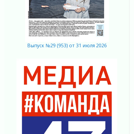
31 июля 2026
Ленинградцы — бойцам «Барс-Ленинградец»
31 июля 2026
Маршрутами будущего — к заветной цели
31 июля 2026
«Корвет» на страже
Выпуск №29 (953) от 31 июля 2026
31 июля 2026
Правила для жизни
31 июля 2026
С рабочим визитом
31 июля 2026
В Шлиссельбурге прошла акция «Белый
кораблик Памяти»
31 июля 2026
Новые возможности для творчества
31 июля 2026
За сухими цифрами — реальная жизнь
31 июля 2026
От инженера-создателя к волонтёрам