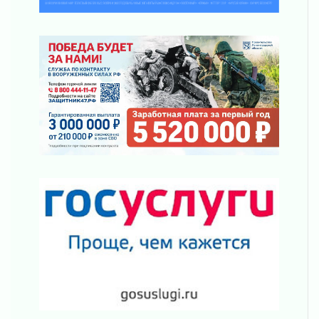
Комфортное лето: в Ленобласти 30 июля
ожидается теплая и сухая погода
30 июля 2026
Ладожский мост на трассе «Кола» полностью
закроют для движения в ночь на 31 июля
30 июля 2026
Волейболисты из Всеволожского района
представят Ленинградскую область на
всероссийском финале в Москве
30 июля 2026
«Кубок Защитников Отечества» для
ветеранов СВО стартовал в Выборге
30 июля 2026
Заблудившегося пенсионера вывели из леса в
Тосненском районе
30 июля 2026
Редкие птенцы козодоя вылупились во
Всеволожском районе Ленобласти
30 июля 2026
Изменение расписания 565 автобуса