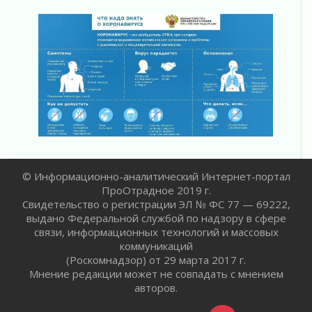
30 июля 2026
Объявлена продажа инвестиционных паев
29 июля 2026
Пик топливного кризиса в Ленинградской
области прошёл
29 июля 2026
Ленобласть вошла в двадцатку лидеров по
освещению нацпроектов в СМИ
29 июля 2026
Легкоатлеты Ленинградской области вошли в
пятерку сильнейших на Первенстве России
© Информационно-аналитический Интернет-портал
29 июля 2026
ПроОтрадное 2019 г.
Сотрудница почты в Кингисеппе
Свидетельство о регистрации ЭЛ № ФС 77 — 69222,
инсценировала пожар после кражи почти
выдано Федеральной службой по надзору в сфере
полумиллиона рублей
связи, информационных технологий и массовых
29 июля 2026
коммуникаций
(Роскомнадзор) от 29 марта 2017 г.
С помощью камер в Ленобласти выписали
Мнение редакции может не совпадать с мнением
штрафов на 17 миллионов рублей за сброс
авторов.
мусора
29 июля 2026