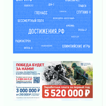
ликвидировали 10 пожаров
03 августа 2026
Клюква наливается, но в корзинку пока не
просится
03 августа 2026
Строительные компании Ленобласти
подняли зарплаты почти на 40% за год
03 августа 2026
Шесть новых жизней в честь дня рождения
Ленинградской области
03 августа 2026
Уроки безопасности для детей и взрослых
03 августа 2026
Ленобласть отмечает День Воздушно-
десантных войск
02 августа 2026
«Активное лето»
02 августа 2026
Ленобласть отметила заслуги жителей перед
регионом и страной