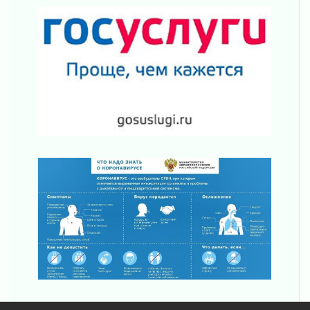
02 августа 2026
Ладога — не пруд
02 августа 2026
ПСК через Гослуслуги напомнит жителям
Ленинградской области о неоплаченных
счетах
02 августа 2026
Пропавшего подростка нашли в Кировском
районе Ленобласти
02 августа 2026
Жителям Ленобласти напомнили, как
действовать при укусе клеща
02 августа 2026
В Ивангороде назвали новых почетных
граждан Ленинградской области
02 августа 2026
Готовность №1
02 августа 2026
Километровые столбы «Дороги жизни»
отправили на реставрацию