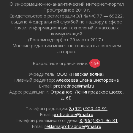
© Информационно-аналитический Интернет-портал
02 августа 2026
ПроОтрадное 2019 г.
Ленобласть внедрила передовую подготовку
Свидетельство о регистрации ЭЛ № ФС 77 — 69222,
операторов БПЛА
выдано Федеральной службой по надзору в сфере
02 августа 2026
связи, информационных технологий и массовых
коммуникаций
В Ивангороде появилась «Избушка-
(Роскомнадзор) от 29 марта 2017 г.
воробушка»
Мнение редакции может не совпадать с мнением
02 августа 2026
авторов.
Юхла, мука, кантеле и Водяной
01 августа 2026
Возрастное ограничение:
16+
Лето катится с горки
Учредитель:
ООО «Невская волна»
01 августа 2026
Главный редактор:
Алексеева Елена Викторовна
В Ленобласти открылась экспозиция к 150-
E-mail:
protradnoe@mail.ru
летию Билибина
Адрес редакции:
г. Отрадное, Ленинградское шоссе,
01 августа 2026
д. 6Б.
Лето без гаджетов
Телефон редакции:
8 (921) 920-40-91
01 августа 2026
Email:
protradnoe@mail.ru
Болезнь девственниц и вампиров
Телефон рекламного отдела:
8 (964) 331-96-31
01 августа 2026
Email:
reklamaprotradnoe@mail.ru
Безмолвный крик о помощи