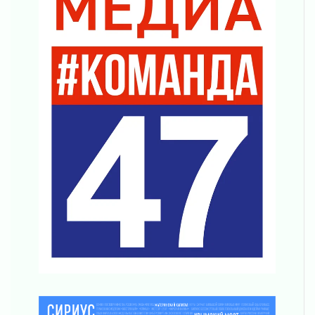
04 августа 2026
Награды нашли строителей
03 августа 2026
Ленобласть повышает производительность
труда в ЖКХ
03 августа 2026
Поддержка волонтерских объединений
03 августа 2026
Ладожский мост полностью закроют на два
часа
03 августа 2026
Музеи Ленобласти обновляют пространства
03 августа 2026
Новая площадка: 2027
03 августа 2026
Часть медиков в Ленобласти сможет
рассчитывать на доплату от региона
03 августа 2026
За сутки в Ленинградской области