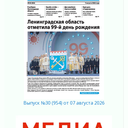
В Ленобласти растет потребление
мобильного трафика
04 августа 2026
Полумрак бьёт по карману
04 августа 2026
Вниманию автомобилистов!
04 августа 2026
Память, сталь и музыка
04 августа 2026
Регион готовится к выборам
04 августа 2026
Никакого принуждения, только письменное
согласие
04 августа 2026
Без риска для здоровья и кошелька
Выпуск №30 (954) от 07 августа 2026
04 августа 2026
Важная информация
04 августа 2026
Что делать со сбережениями