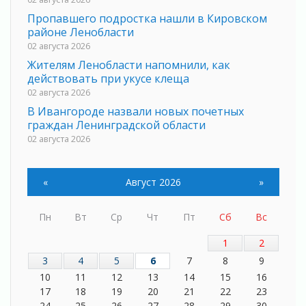
Пропавшего подростка нашли в Кировском
районе Ленобласти
02 августа 2026
Жителям Ленобласти напомнили, как
действовать при укусе клеща
02 августа 2026
В Ивангороде назвали новых почетных
граждан Ленинградской области
02 августа 2026
Готовность №1
02 августа 2026
«
Август 2026
»
Километровые столбы «Дороги жизни»
отправили на реставрацию
Пн
Вт
Ср
Чт
Пт
Сб
Вс
02 августа 2026
Ленобласть внедрила передовую подготовку
1
2
операторов БПЛА
3
4
5
6
7
8
9
02 августа 2026
10
11
12
13
14
15
16
В Ивангороде появилась «Избушка-
17
18
19
20
21
22
23
воробушка»
24
25
26
27
28
29
30