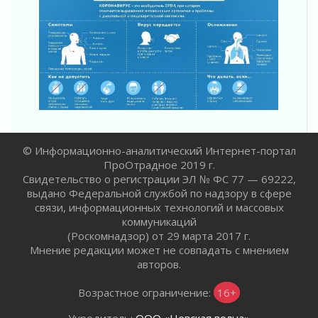
«Кубок Защитников Отечества» для
ветеранов СВО стартовал в Выборге
30 июля 2026
Заблудившегося пенсионера вывели из леса в
Тосненском районе
30 июля 2026
Редкие птенцы козодоя вылупились во
Всеволожском районе Ленобласти
30 июля 2026
© Информационно-аналитический Интернет-портал
Изменение расписания 565 автобуса
ПроОтрадное 2019 г.
30 июля 2026
Свидетельство о регистрации ЭЛ № ФС 77 — 69222,
выдано Федеральной службой по надзору в сфере
Объявлена продажа инвестиционных паев
связи, информационных технологий и массовых
29 июля 2026
коммуникаций
Пик топливного кризиса в Ленинградской
(Роскомнадзор) от 29 марта 2017 г.
области прошёл
Мнение редакции может не совпадать с мнением
29 июля 2026
авторов.
Ленобласть вошла в двадцатку лидеров по
Возрастное ограничение:
16+
освещению нацпроектов в СМИ
29 июля 2026
Учредитель:
ООО «Невская волна»