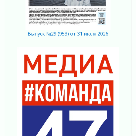
01 августа 2026
Все силы в кулак
01 августа 2026
Айда на пляж!
01 августа 2026
Выпуск №29 (953) от 31 июля 2026
Один в поле — не воин
01 августа 2026
Пик топливного кризиса в регионе прошёл
31 июля 2026
О мужестве, долге и стойкости
31 июля 2026
Ленинградцы — бойцам «Барс-Ленинградец»
31 июля 2026
Маршрутами будущего — к заветной цели
31 июля 2026
«Корвет» на страже
31 июля 2026
Правила для жизни
31 июля 2026