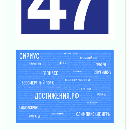
С рабочим визитом
31 июля 2026
В Шлиссельбурге прошла акция «Белый
кораблик Памяти»
31 июля 2026
Новые возможности для творчества
31 июля 2026
За сухими цифрами — реальная жизнь
31 июля 2026
От инженера-создателя к волонтёрам
«Созидателям»
31 июля 2026
Генеральная репетиция векового юбилея
31 июля 2026
Открытое сердце и стремление делать добро
31 июля 2026
Давайте разберемся!
30 июля 2026
Круглую ригу в Гатчине отреставрируют в