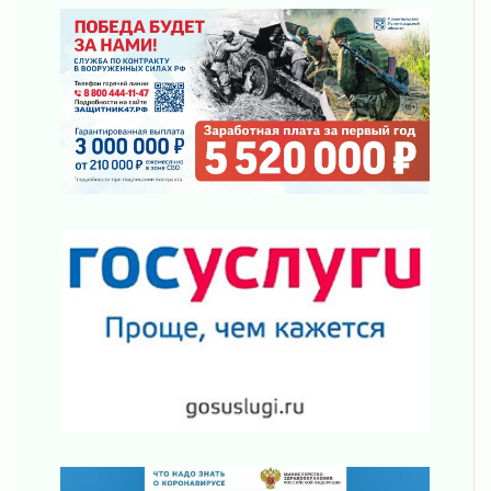
2027 году
30 июля 2026
Путешествие к западным рубежам
30 июля 2026
Лаголовская общеобразовательная школа
откроется к концу сентября
30 июля 2026
Ленобласть наводит порядок на дорогах и в
перевозках
30 июля 2026
Комфортное лето: в Ленобласти 30 июля
ожидается теплая и сухая погода
30 июля 2026
Ладожский мост на трассе «Кола» полностью
закроют для движения в ночь на 31 июля
30 июля 2026
Волейболисты из Всеволожского района
представят Ленинградскую область на
всероссийском финале в Москве
30 июля 2026