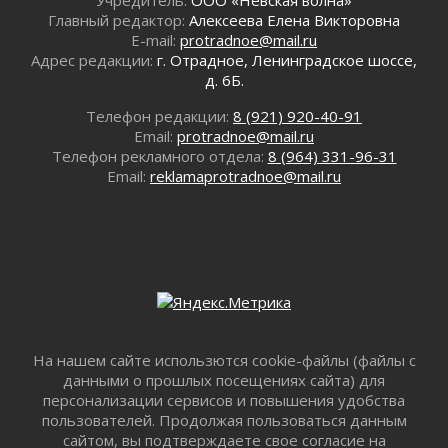
Легкоатлеты Ленинградской области вошли в
Главный редактор:
Алексеева Елена Викторовна
пятерку сильнейших на Первенстве России
E-mail:
protradnoe@mail.ru
29 июля 2026
Адрес редакции:
г. Отрадное, Ленинградское шоссе,
д. 6Б.
Сотрудница почты в Кингисеппе
инсценировала пожар после кражи почти
Телефон редакции:
8 (921) 920-40-91
полумиллиона рублей
Email:
protradnoe@mail.ru
29 июля 2026
Телефон рекламного отдела:
8 (964) 331-96-31
С помощью камер в Ленобласти выписали
Email:
reklamaprotradnoe@mail.ru
штрафов на 17 миллионов рублей за сброс
мусора
29 июля 2026
Региональная сеть контейнерных площадок
Ленобласти пополнится еще 300 объектами к
2027 году
29 июля 2026
Спасатели эвакуировали мужчину с
На нашем сайте использются cookie-файлы (файлы с
поврежденной ногой из леса в Гатчинском
данными о прошлых посещениях сайта) для
округе
персонализации сервисов и повышения удобства
29 июля 2026
пользователей. Продолжая пользоваться данным
353 дома подключили к газу за неделю в
сайтом, вы подтверждаете свое согласие на