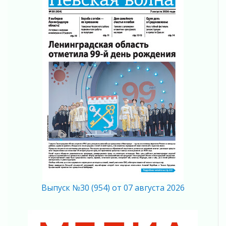
04 августа 2026
Полумрак бьёт по карману
04 августа 2026
Вниманию автомобилистов!
04 августа 2026
Память, сталь и музыка
04 августа 2026
Регион готовится к выборам
04 августа 2026
Никакого принуждения, только письменное
согласие
04 августа 2026
Без риска для здоровья и кошелька
04 августа 2026
Важная информация
04 августа 2026
Выпуск №30 (954) от 07 августа 2026
Что делать со сбережениями
04 августа 2026
Награды нашли строителей