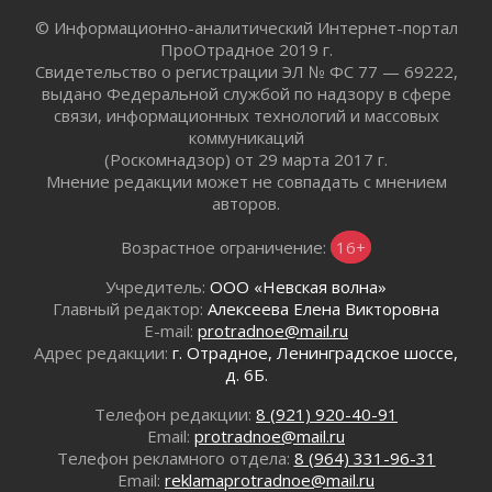
Ленобласть внедрила передовую подготовку
© Информационно-аналитический Интернет-портал
операторов БПЛА
ПроОтрадное 2019 г.
02 августа 2026
Свидетельство о регистрации ЭЛ № ФС 77 — 69222,
В Ивангороде появилась «Избушка-
выдано Федеральной службой по надзору в сфере
воробушка»
связи, информационных технологий и массовых
02 августа 2026
коммуникаций
Юхла, мука, кантеле и Водяной
(Роскомнадзор) от 29 марта 2017 г.
01 августа 2026
Мнение редакции может не совпадать с мнением
авторов.
Лето катится с горки
01 августа 2026
Возрастное ограничение:
16+
В Ленобласти открылась экспозиция к 150-
летию Билибина
Учредитель:
ООО «Невская волна»
01 августа 2026
Главный редактор:
Алексеева Елена Викторовна
E-mail:
protradnoe@mail.ru
Лето без гаджетов
Адрес редакции:
г. Отрадное, Ленинградское шоссе,
01 августа 2026
д. 6Б.
Болезнь девственниц и вампиров
01 августа 2026
Телефон редакции:
8 (921) 920-40-91
Email:
protradnoe@mail.ru
Безмолвный крик о помощи
Телефон рекламного отдела:
8 (964) 331-96-31
01 августа 2026
Email:
reklamaprotradnoe@mail.ru