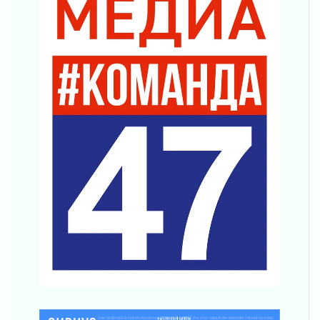
03 августа 2026
Ленобласть повышает производительность
труда в ЖКХ
03 августа 2026
Поддержка волонтерских объединений
03 августа 2026
Ладожский мост полностью закроют на два
часа
03 августа 2026
Музеи Ленобласти обновляют пространства
03 августа 2026
Новая площадка: 2027
03 августа 2026
Часть медиков в Ленобласти сможет
рассчитывать на доплату от региона
03 августа 2026
За сутки в Ленинградской области
ликвидировали 10 пожаров
03 августа 2026