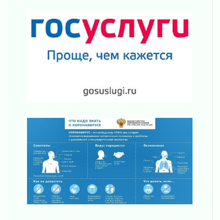
02 августа 2026
ПСК через Гослуслуги напомнит жителям
Ленинградской области о неоплаченных
счетах
02 августа 2026
Пропавшего подростка нашли в Кировском
районе Ленобласти
02 августа 2026
Жителям Ленобласти напомнили, как
действовать при укусе клеща
02 августа 2026
В Ивангороде назвали новых почетных
граждан Ленинградской области
02 августа 2026
Готовность №1
02 августа 2026
Километровые столбы «Дороги жизни»
отправили на реставрацию
02 августа 2026