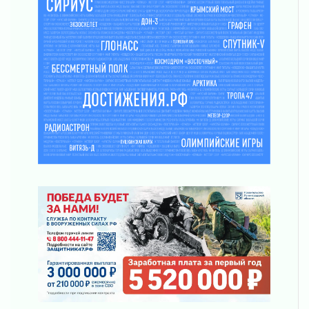
Клюква наливается, но в корзинку пока не
просится
03 августа 2026
Строительные компании Ленобласти
подняли зарплаты почти на 40% за год
03 августа 2026
Шесть новых жизней в честь дня рождения
Ленинградской области
03 августа 2026
Уроки безопасности для детей и взрослых
03 августа 2026
Ленобласть отмечает День Воздушно-
десантных войск
02 августа 2026
«Активное лето»
02 августа 2026
Ленобласть отметила заслуги жителей перед
регионом и страной
02 августа 2026
Ладога — не пруд