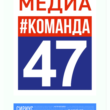
04 августа 2026
Награды нашли строителей
03 августа 2026
Ленобласть повышает производительность
труда в ЖКХ
03 августа 2026
Поддержка волонтерских объединений
03 августа 2026
Ладожский мост полностью закроют на два
часа
03 августа 2026
Музеи Ленобласти обновляют пространства
03 августа 2026
Новая площадка: 2027
03 августа 2026
Часть медиков в Ленобласти сможет
рассчитывать на доплату от региона
03 августа 2026
За сутки в Ленинградской области