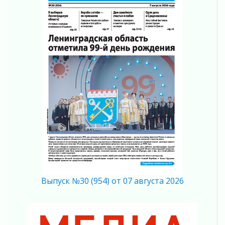
В Ленобласти растет потребление
мобильного трафика
04 августа 2026
Полумрак бьёт по карману
04 августа 2026
Вниманию автомобилистов!
04 августа 2026
Память, сталь и музыка
04 августа 2026
Регион готовится к выборам
04 августа 2026
Никакого принуждения, только письменное
согласие
04 августа 2026
Без риска для здоровья и кошелька
Выпуск №30 (954) от 07 августа 2026
04 августа 2026
Важная информация
04 августа 2026
Что делать со сбережениями