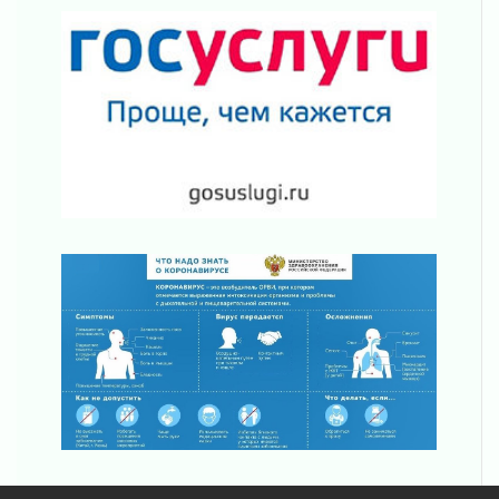
02 августа 2026
Ладога — не пруд
02 августа 2026
ПСК через Гослуслуги напомнит жителям
Ленинградской области о неоплаченных
счетах
02 августа 2026
Пропавшего подростка нашли в Кировском
районе Ленобласти
02 августа 2026
Жителям Ленобласти напомнили, как
действовать при укусе клеща
02 августа 2026
В Ивангороде назвали новых почетных
граждан Ленинградской области
02 августа 2026
Готовность №1
02 августа 2026
Километровые столбы «Дороги жизни»
отправили на реставрацию