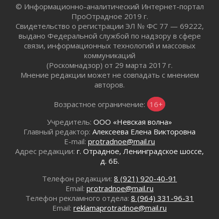
© Информационно-аналитический Интернет-портал
02 августа 2026
ПроОтрадное 2019 г.
Ленобласть внедрила передовую подготовку
Свидетельство о регистрации ЭЛ № ФС 77 — 69222,
операторов БПЛА
выдано Федеральной службой по надзору в сфере
02 августа 2026
связи, информационных технологий и массовых
коммуникаций
В Ивангороде появилась «Избушка-
(Роскомнадзор) от 29 марта 2017 г.
воробушка»
Мнение редакции может не совпадать с мнением
02 августа 2026
авторов.
Юхла, мука, кантеле и Водяной
01 августа 2026
Возрастное ограничение:
16+
Лето катится с горки
Учредитель:
ООО «Невская волна»
01 августа 2026
Главный редактор:
Алексеева Елена Викторовна
В Ленобласти открылась экспозиция к 150-
E-mail:
protradnoe@mail.ru
летию Билибина
Адрес редакции:
г. Отрадное, Ленинградское шоссе,
01 августа 2026
д. 6Б.
Лето без гаджетов
Телефон редакции:
8 (921) 920-40-91
01 августа 2026
Email:
protradnoe@mail.ru
Болезнь девственниц и вампиров
Телефон рекламного отдела:
8 (964) 331-96-31
01 августа 2026
Email:
reklamaprotradnoe@mail.ru
Безмолвный крик о помощи