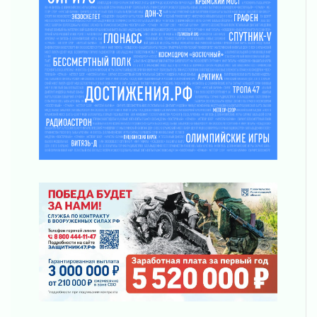
ликвидировали 10 пожаров
03 августа 2026
Клюква наливается, но в корзинку пока не
просится
03 августа 2026
Строительные компании Ленобласти
подняли зарплаты почти на 40% за год
03 августа 2026
Шесть новых жизней в честь дня рождения
Ленинградской области
03 августа 2026
Уроки безопасности для детей и взрослых
03 августа 2026
Ленобласть отмечает День Воздушно-
десантных войск
02 августа 2026
«Активное лето»
02 августа 2026
Ленобласть отметила заслуги жителей перед
регионом и страной