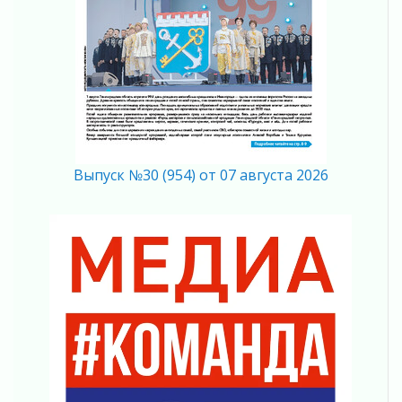
Вниманию автомобилистов!
04 августа 2026
Память, сталь и музыка
04 августа 2026
Регион готовится к выборам
04 августа 2026
Никакого принуждения, только письменное
согласие
Выпуск №30 (954) от 07 августа 2026
04 августа 2026
Без риска для здоровья и кошелька
04 августа 2026
Важная информация
04 августа 2026
Что делать со сбережениями
04 августа 2026
Награды нашли строителей
03 августа 2026
Ленобласть повышает производительность
труда в ЖКХ