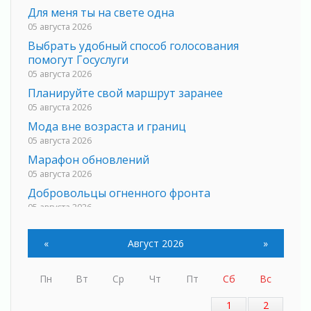
Для меня ты на свете одна
05 августа 2026
Выбрать удобный способ голосования
помогут Госуслуги
05 августа 2026
Планируйте свой маршрут заранее
05 августа 2026
Мода вне возраста и границ
05 августа 2026
Марафон обновлений
05 августа 2026
Добровольцы огненного фронта
05 августа 2026
С заботой о здоровье
05 августа 2026
«
Август 2026
»
Лучшая из лучших
05 августа 2026
Пн
Вт
Ср
Чт
Пт
Сб
Вс
Пульс региона
1
2
05 августа 2026