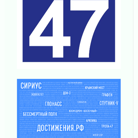
03 августа 2026
Поддержка волонтерских объединений
03 августа 2026
Ладожский мост полностью закроют на два
часа
03 августа 2026
Музеи Ленобласти обновляют пространства
03 августа 2026
Новая площадка: 2027
03 августа 2026
Часть медиков в Ленобласти сможет
рассчитывать на доплату от региона
03 августа 2026
За сутки в Ленинградской области
ликвидировали 10 пожаров
03 августа 2026
Клюква наливается, но в корзинку пока не
просится
03 августа 2026