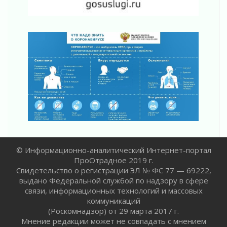
счетах
02 августа 2026
Пропавшего подростка нашли в Кировском
районе Ленобласти
02 августа 2026
Жителям Ленобласти напомнили, как
действовать при укусе клеща
02 августа 2026
В Ивангороде назвали новых почетных
граждан Ленинградской области
02 августа 2026
Готовность №1
02 августа 2026
© Информационно-аналитический Интернет-портал
ПроОтрадное 2019 г.
Километровые столбы «Дороги жизни»
Свидетельство о регистрации ЭЛ № ФС 77 — 69222,
отправили на реставрацию
выдано Федеральной службой по надзору в сфере
02 августа 2026
связи, информационных технологий и массовых
Ленобласть внедрила передовую подготовку
коммуникаций
операторов БПЛА
(Роскомнадзор) от 29 марта 2017 г.
02 августа 2026
Мнение редакции может не совпадать с мнением