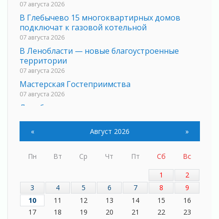
07 августа 2026
В Глебычево 15 многоквартирных домов
подключат к газовой котельной
07 августа 2026
В Ленобласти — новые благоустроенные
территории
07 августа 2026
Мастерская Гостеприимства
07 августа 2026
Ленобласть модернизирует сети
водоснабжения
07 августа 2026
«
Август 2026
»
К спорту – по новым дорогам
07 августа 2026
Пн
Вт
Ср
Чт
Пт
Сб
Вс
За каждой спортивной победой стоит
Человек
1
2
07 августа 2026
3
4
5
6
7
8
9
Газ ветеранам
10
11
12
13
14
15
16
07 августа 2026
17
18
19
20
21
22
23