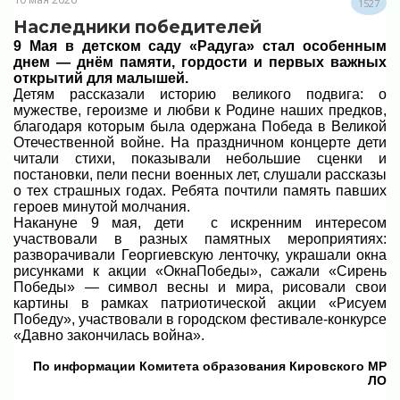
1527
Наследники победителей
9 Мая в детском саду «Радуга» стал особенным
днем — днём памяти, гордости и первых важных
открытий для малышей.
Детям рассказали историю великого подвига: о
мужестве, героизме и любви к Родине наших предков,
благодаря которым была одержана Победа в Великой
Отечественной войне.
На праздничном концерте дети
читали стихи, показывали небольшие сценки и
постановки, пели песни военных лет, слушали рассказы
о тех страшных годах. Ребята почтили память павших
героев минутой молчания.
Накануне 9 мая, дети с искренним интересом
участвовали в разных памятных мероприятиях:
разворачивали Георгиевскую ленточку, украшали окна
рисунками к акции «ОкнаПобеды», с
ажали «Сирень
Победы» — символ весны и мира, рисовали свои
картины в рамках патриотической акции «Рисуем
Победу», участвовали в городском фестивале-конкурсе
«Давно закончилась война».
По информации Комитета образования Кировского МР
ЛО