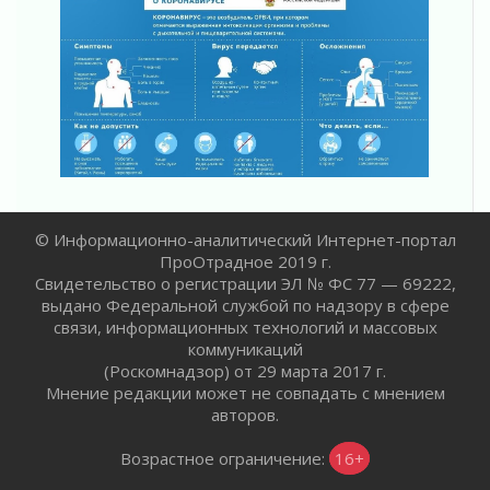
В Ленобласти растет потребление
мобильного трафика
04 августа 2026
Полумрак бьёт по карману
04 августа 2026
Вниманию автомобилистов!
04 августа 2026
Память, сталь и музыка
04 августа 2026
© Информационно-аналитический Интернет-портал
Регион готовится к выборам
ПроОтрадное 2019 г.
04 августа 2026
Свидетельство о регистрации ЭЛ № ФС 77 — 69222,
Никакого принуждения, только письменное
выдано Федеральной службой по надзору в сфере
согласие
связи, информационных технологий и массовых
коммуникаций
04 августа 2026
(Роскомнадзор) от 29 марта 2017 г.
Без риска для здоровья и кошелька
Мнение редакции может не совпадать с мнением
04 августа 2026
авторов.
Важная информация
04 августа 2026
Возрастное ограничение:
16+
Что делать со сбережениями