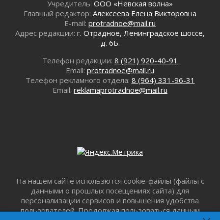
Учредитель:
ООО «Невская волна»
04 августа 2026
Главный редактор:
Алексеева Елена Викторовна
Награды нашли строителей
E-mail:
protradnoe@mail.ru
03 августа 2026
Адрес редакции:
г. Отрадное, Ленинградское шоссе,
д. 6Б.
Ленобласть повышает производительность
труда в ЖКХ
Телефон редакции:
8 (921) 920-40-91
03 августа 2026
Email:
protradnoe@mail.ru
Поддержка волонтерских объединений
Телефон рекламного отдела:
8 (964) 331-96-31
03 августа 2026
Email:
reklamaprotradnoe@mail.ru
Ладожский мост полностью закроют на два
часа
03 августа 2026
Музеи Ленобласти обновляют пространства
03 августа 2026
Новая площадка: 2027
03 августа 2026
На нашем сайте использются cookie-файлы (файлы с
Часть медиков в Ленобласти сможет
данными о прошлых посещениях сайта) для
рассчитывать на доплату от региона
персонализации сервисов и повышения удобства
03 августа 2026
пользователей. Продолжая пользоваться данным
За сутки в Ленинградской области
сайтом, вы подтверждаете свое согласие на