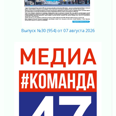
Труда России
06 августа 2026
Новый фельдшерско-акушерский пункт начал
работу в деревне Мотохово
06 августа 2026
Выпуск №30 (954) от 07 августа 2026
Ветеранам СВО — новые возможности для
самореализации
06 августа 2026
Экомилиция Ленобласти вышла на воду
06 августа 2026
Лето в ритме ремонта
06 августа 2026
Губернатор Ленобласти сделал ставку на
участников СВО
06 августа 2026
Леноблводоканал модернизировал систему
водоснабжения в Пикалево
06 августа 2026
Проект «Производительность труда»
06 августа 2026