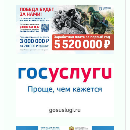
05 августа 2026
Лучшая из лучших
05 августа 2026
Пульс региона
05 августа 2026
«Результат командный, заслуга каждого
ведомства и муниципалитета»
05 августа 2026
Вдохновлять, просвещать и объединять!
05 августа 2026
Не оставят в беде
05 августа 2026
На лидирующих позициях
04 августа 2026
Итоги конкурса «Лучший работник
Кадрового центра – 2026» подведены!
04 августа 2026
Ставка на дисциплину на перекрестках
04 августа 2026