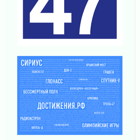
Стань частью «Капсулы времени»
06 августа 2026
В Сланцах открылся обновлённый Кадровый
центр
06 августа 2026
Для меня ты на свете одна
05 августа 2026
Выбрать удобный способ голосования
помогут Госуслуги
05 августа 2026
Планируйте свой маршрут заранее
05 августа 2026
Мода вне возраста и границ
05 августа 2026
Марафон обновлений
05 августа 2026
Добровольцы огненного фронта
05 августа 2026
С заботой о здоровье