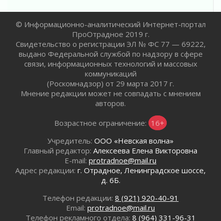
действовать при укусе клеща
02 августа 2026
© Информационно-аналитический Интернет-портал
В Ивангороде назвали новых почетных
ПроОтрадное 2019 г.
граждан Ленинградской области
Свидетельство о регистрации ЭЛ № ФС 77 — 69222,
02 августа 2026
выдано Федеральной службой по надзору в сфере
Готовность №1
связи, информационных технологий и массовых
02 августа 2026
коммуникаций
Километровые столбы «Дороги жизни»
(Роскомнадзор) от 29 марта 2017 г.
отправили на реставрацию
Мнение редакции может не совпадать с мнением
02 августа 2026
авторов.
Ленобласть внедрила передовую подготовку
Возрастное ограничение:
16+
операторов БПЛА
02 августа 2026
Учредитель:
ООО «Невская волна»
В Ивангороде появилась «Избушка-
Главный редактор:
Алексеева Елена Викторовна
воробушка»
E-mail:
protradnoe@mail.ru
02 августа 2026
Адрес редакции:
г. Отрадное, Ленинградское шоссе,
д. 6Б.
Юхла, мука, кантеле и Водяной
01 августа 2026
Телефон редакции:
8 (921) 920-40-91
Лето катится с горки
Email:
protradnoe@mail.ru
01 августа 2026
Телефон рекламного отдела:
8 (964) 331-96-31