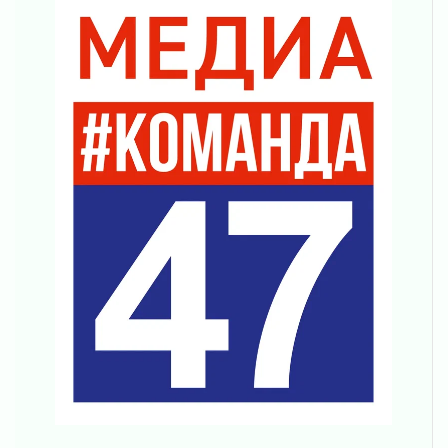
Никакого принуждения, только письменное
согласие
04 августа 2026
Без риска для здоровья и кошелька
04 августа 2026
Важная информация
04 августа 2026
Что делать со сбережениями
04 августа 2026
Награды нашли строителей
03 августа 2026
Ленобласть повышает производительность
труда в ЖКХ
03 августа 2026
Поддержка волонтерских объединений
03 августа 2026
Ладожский мост полностью закроют на два
часа
03 августа 2026