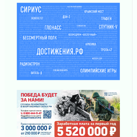
Музеи Ленобласти обновляют пространства
03 августа 2026
Новая площадка: 2027
03 августа 2026
Часть медиков в Ленобласти сможет
рассчитывать на доплату от региона
03 августа 2026
За сутки в Ленинградской области
ликвидировали 10 пожаров
03 августа 2026
Клюква наливается, но в корзинку пока не
просится
03 августа 2026
Строительные компании Ленобласти
подняли зарплаты почти на 40% за год
03 августа 2026
Шесть новых жизней в честь дня рождения
Ленинградской области
03 августа 2026
Уроки безопасности для детей и взрослых