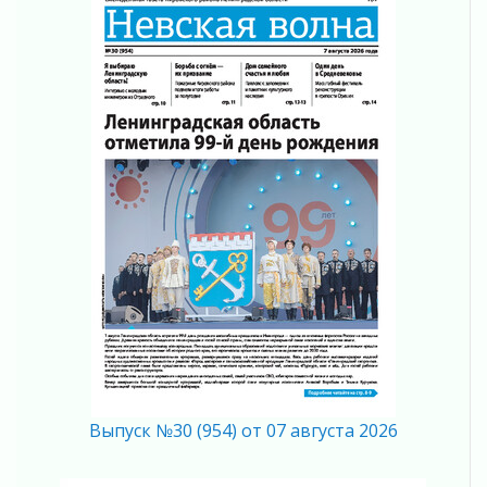
05 августа 2026
На лидирующих позициях
04 августа 2026
Итоги конкурса «Лучший работник
Кадрового центра – 2026» подведены!
04 августа 2026
Ставка на дисциплину на перекрестках
04 августа 2026
В Ленобласти растет потребление
мобильного трафика
04 августа 2026
Полумрак бьёт по карману
04 августа 2026
Вниманию автомобилистов!
04 августа 2026
Память, сталь и музыка
04 августа 2026
Выпуск №30 (954) от 07 августа 2026
Регион готовится к выборам
04 августа 2026