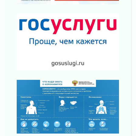
03 августа 2026
Ленобласть отмечает День Воздушно-
десантных войск
02 августа 2026
«Активное лето»
02 августа 2026
Ленобласть отметила заслуги жителей перед
регионом и страной
02 августа 2026
Ладога — не пруд
02 августа 2026
ПСК через Гослуслуги напомнит жителям
Ленинградской области о неоплаченных
счетах
02 августа 2026
Пропавшего подростка нашли в Кировском
районе Ленобласти
02 августа 2026
Жителям Ленобласти напомнили, как