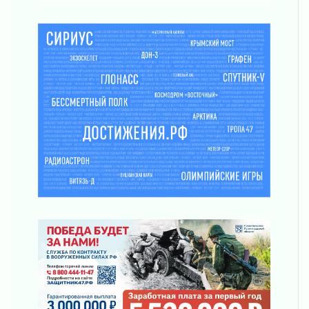
ПСК через Гослуслуги напомнит жителям
Ленинградской области о неоплаченных
счетах
02 августа 2026
Пропавшего подростка нашли в Кировском
районе Ленобласти
02 августа 2026
Жителям Ленобласти напомнили, как
действовать при укусе клеща
02 августа 2026
В Ивангороде назвали новых почетных
граждан Ленинградской области
02 августа 2026
Готовность №1
02 августа 2026
Километровые столбы «Дороги жизни»
отправили на реставрацию
02 августа 2026
Ленобласть внедрила передовую подготовку