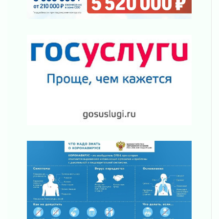
операторов БПЛА
02 августа 2026
В Ивангороде появилась «Избушка-
воробушка»
02 августа 2026
Юхла, мука, кантеле и Водяной
01 августа 2026
Лето катится с горки
01 августа 2026
В Ленобласти открылась экспозиция к 150-
летию Билибина
01 августа 2026
Лето без гаджетов
01 августа 2026
Болезнь девственниц и вампиров
01 августа 2026
Безмолвный крик о помощи
01 августа 2026
В музей всей семьёй