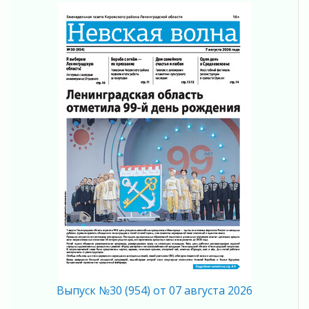
Ленобласть повышает производительность
труда в ЖКХ
03 августа 2026
Поддержка волонтерских объединений
03 августа 2026
Ладожский мост полностью закроют на два
часа
03 августа 2026
Музеи Ленобласти обновляют пространства
03 августа 2026
Новая площадка: 2027
03 августа 2026
Часть медиков в Ленобласти сможет
рассчитывать на доплату от региона
03 августа 2026
За сутки в Ленинградской области
ликвидировали 10 пожаров
03 августа 2026
Выпуск №30 (954) от 07 августа 2026
Клюква наливается, но в корзинку пока не