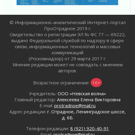
01 августа 2026
Без заявлений и очередей
01 августа 2026
© Информационно-аналитический Интернет-портал
Не женское это дело...уверены?
ПроОтрадное 2019 г.
01 августа 2026
Свидетельство о регистрации ЭЛ № ФС 77 — 69222,
Все силы в кулак
выдано Федеральной службой по надзору в сфере
01 августа 2026
связи, информационных технологий и массовых
Айда на пляж!
коммуникаций
(Роскомнадзор) от 29 марта 2017 г.
01 августа 2026
Мнение редакции может не совпадать с мнением
Один в поле — не воин
авторов.
01 августа 2026
Пик топливного кризиса в регионе прошёл
Возрастное ограничение:
16+
31 июля 2026
Учредитель:
ООО «Невская волна»
О мужестве, долге и стойкости
Главный редактор:
Алексеева Елена Викторовна
31 июля 2026
E-mail:
protradnoe@mail.ru
Ленинградцы — бойцам «Барс-Ленинградец»
Адрес редакции:
г. Отрадное, Ленинградское шоссе,
31 июля 2026
д. 6Б.
Маршрутами будущего — к заветной цели
Телефон редакции:
8 (921) 920-40-91
31 июля 2026
Email:
protradnoe@mail.ru