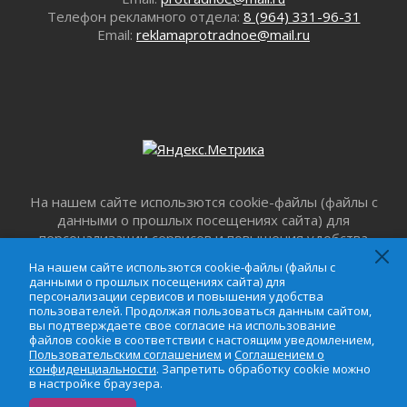
«Корвет» на страже
Телефон рекламного отдела:
8 (964) 331-96-31
31 июля 2026
Email:
reklamaprotradnoe@mail.ru
Правила для жизни
31 июля 2026
С рабочим визитом
31 июля 2026
В Шлиссельбурге прошла акция «Белый
кораблик Памяти»
31 июля 2026
На нашем сайте использются cookie-файлы (файлы с
Новые возможности для творчества
данными о прошлых посещениях сайта) для
31 июля 2026
персонализации сервисов и повышения удобства
За сухими цифрами — реальная жизнь
пользователей. Продолжая пользоваться данным
На нашем сайте использются cookie-файлы (файлы с
31 июля 2026
сайтом, вы подтверждаете свое согласие на
данными о прошлых посещениях сайта) для
От инженера-создателя к волонтёрам
использование файлов cookie в соответствии с
персонализации сервисов и повышения удобства
«Созидателям»
настоящим уведомлением,
Пользовательским
пользователей. Продолжая пользоваться данным сайтом,
вы подтверждаете свое согласие на использование
соглашением
и
Соглашением о
31 июля 2026
файлов cookie в соответствии с настоящим уведомлением,
конфиденциальности
. Запретить обработку cookie
Генеральная репетиция векового юбилея
Пользовательским соглашением
и
Соглашением о
можно в настройке браузера.
конфиденциальности
. Запретить обработку cookie можно
31 июля 2026
в настройке браузера.
Открытое сердце и стремление делать добро