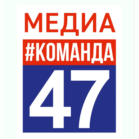
просится
03 августа 2026
Строительные компании Ленобласти
подняли зарплаты почти на 40% за год
03 августа 2026
Шесть новых жизней в честь дня рождения
Ленинградской области
03 августа 2026
Уроки безопасности для детей и взрослых
03 августа 2026
Ленобласть отмечает День Воздушно-
десантных войск
02 августа 2026
«Активное лето»
02 августа 2026
Ленобласть отметила заслуги жителей перед
регионом и страной
02 августа 2026
Ладога — не пруд
02 августа 2026