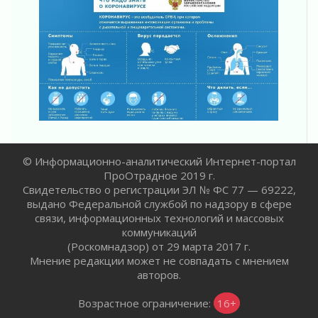
Ленобласть внедрила передовую подготовку
операторов БПЛА
02 августа 2026
В Ивангороде появилась «Избушка-
воробушка»
02 августа 2026
Юхла, мука, кантеле и Водяной
01 августа 2026
Лето катится с горки
01 августа 2026
© Информационно-аналитический Интернет-портал
В Ленобласти открылась экспозиция к 150-
ПроОтрадное 2019 г.
летию Билибина
Свидетельство о регистрации ЭЛ № ФС 77 — 69222,
01 августа 2026
выдано Федеральной службой по надзору в сфере
Лето без гаджетов
связи, информационных технологий и массовых
коммуникаций
01 августа 2026
(Роскомнадзор) от 29 марта 2017 г.
Болезнь девственниц и вампиров
Мнение редакции может не совпадать с мнением
01 августа 2026
авторов.
Безмолвный крик о помощи
01 августа 2026
Возрастное ограничение:
16+