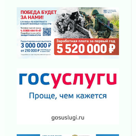
02 августа 2026
ПСК через Гослуслуги напомнит жителям
Ленинградской области о неоплаченных
счетах
02 августа 2026
Пропавшего подростка нашли в Кировском
районе Ленобласти
02 августа 2026
Жителям Ленобласти напомнили, как
действовать при укусе клеща
02 августа 2026
В Ивангороде назвали новых почетных
граждан Ленинградской области
02 августа 2026
Готовность №1
02 августа 2026
Километровые столбы «Дороги жизни»
отправили на реставрацию
02 августа 2026