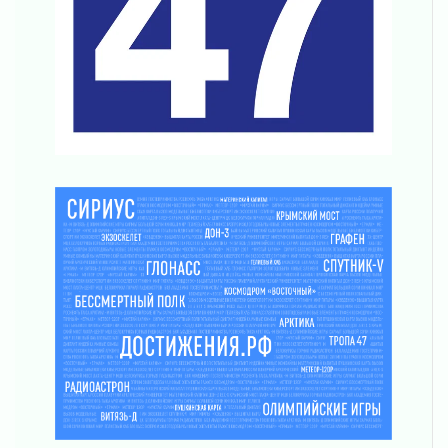
Клюква наливается, но в корзинку пока не
просится
03 августа 2026
Строительные компании Ленобласти
подняли зарплаты почти на 40% за год
03 августа 2026
Шесть новых жизней в честь дня рождения
Ленинградской области
03 августа 2026
Уроки безопасности для детей и взрослых
03 августа 2026
Ленобласть отмечает День Воздушно-
десантных войск
02 августа 2026
«Активное лето»
02 августа 2026
Ленобласть отметила заслуги жителей перед
регионом и страной
02 августа 2026
Ладога — не пруд