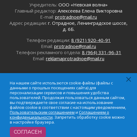
В музей всей семьёй
Учредитель:
ООО «Невская волна»
01 августа 2026
Главный редактор:
Алексеева Елена Викторовна
Без заявлений и очередей
E-mail:
protradnoe@mail.ru
01 августа 2026
Адрес редакции:
г. Отрадное, Ленинградское шоссе,
д. 6Б.
Не женское это дело...уверены?
01 августа 2026
Телефон редакции:
8 (921) 920-40-91
Все силы в кулак
Email:
protradnoe@mail.ru
01 августа 2026
Телефон рекламного отдела:
8 (964) 331-96-31
Email:
reklamaprotradnoe@mail.ru
Айда на пляж!
01 августа 2026
Один в поле — не воин
01 августа 2026
На нашем сайте использются cookie-файлы (файлы с
данными о прошлых посещениях сайта) для
Пик топливного кризиса в регионе прошёл
персонализации сервисов и повышения удобства
31 июля 2026
пользователей. Продолжая пользоваться данным сайтом,
вы подтверждаете свое согласие на использование
О мужестве, долге и стойкости
файлов cookie в соответствии с настоящим уведомлением,
31 июля 2026
Пользовательским соглашением
и
Соглашением о
На нашем сайте использются cookie-файлы (файлы с
конфиденциальности
. Запретить обработку cookie можно
Ленинградцы — бойцам «Барс-Ленинградец»
данными о прошлых посещениях сайта) для
в настройке браузера.
31 июля 2026
персонализации сервисов и повышения удобства
СОГЛАСЕН
Маршрутами будущего — к заветной цели
пользователей. Продолжая пользоваться данным