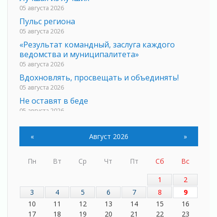
05 августа 2026
Пульс региона
05 августа 2026
«Результат командный, заслуга каждого
ведомства и муниципалитета»
05 августа 2026
Вдохновлять, просвещать и объединять!
05 августа 2026
Не оставят в беде
05 августа 2026
На лидирующих позициях
04 августа 2026
«
Август 2026
»
Итоги конкурса «Лучший работник
Кадрового центра – 2026» подведены!
Пн
Вт
Ср
Чт
Пт
Сб
Вс
04 августа 2026
Ставка на дисциплину на перекрестках
1
2
04 августа 2026
3
4
5
6
7
8
9
В Ленобласти растет потребление
10
11
12
13
14
15
16
мобильного трафика
17
18
19
20
21
22
23