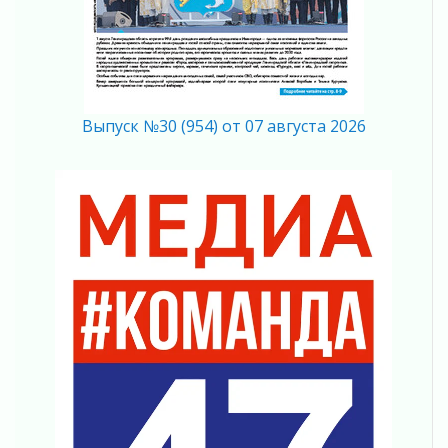
03 августа 2026
Ленобласть повышает производительность
труда в ЖКХ
03 августа 2026
Поддержка волонтерских объединений
Выпуск №30 (954) от 07 августа 2026
03 августа 2026
Ладожский мост полностью закроют на два
часа
03 августа 2026
Музеи Ленобласти обновляют пространства
03 августа 2026
Новая площадка: 2027
03 августа 2026
Часть медиков в Ленобласти сможет
рассчитывать на доплату от региона
03 августа 2026
За сутки в Ленинградской области
ликвидировали 10 пожаров
03 августа 2026