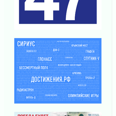
03 августа 2026
Ладожский мост полностью закроют на два
часа
03 августа 2026
Музеи Ленобласти обновляют пространства
03 августа 2026
Новая площадка: 2027
03 августа 2026
Часть медиков в Ленобласти сможет
рассчитывать на доплату от региона
03 августа 2026
За сутки в Ленинградской области
ликвидировали 10 пожаров
03 августа 2026
Клюква наливается, но в корзинку пока не
просится
03 августа 2026
Строительные компании Ленобласти
подняли зарплаты почти на 40% за год
03 августа 2026