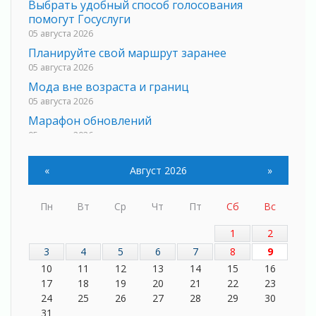
Выбрать удобный способ голосования
помогут Госуслуги
05 августа 2026
Планируйте свой маршрут заранее
05 августа 2026
Мода вне возраста и границ
05 августа 2026
Марафон обновлений
05 августа 2026
Добровольцы огненного фронта
05 августа 2026
«
Август 2026
»
С заботой о здоровье
05 августа 2026
Пн
Вт
Ср
Чт
Пт
Сб
Вс
Лучшая из лучших
1
2
05 августа 2026
3
4
5
6
7
8
9
Пульс региона
10
11
12
13
14
15
16
05 августа 2026
17
18
19
20
21
22
23
«Результат командный, заслуга каждого
24
25
26
27
28
29
30
ведомства и муниципалитета»
31