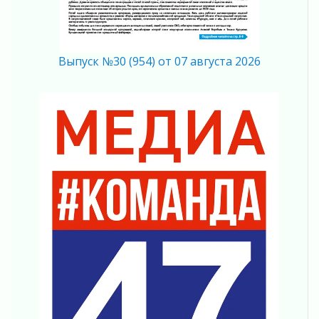
Память, сталь и музыка
04 августа 2026
Регион готовится к выборам
04 августа 2026
Выпуск №30 (954) от 07 августа 2026
Никакого принуждения, только письменное
согласие
04 августа 2026
Без риска для здоровья и кошелька
04 августа 2026
Важная информация
04 августа 2026
Что делать со сбережениями
04 августа 2026
Награды нашли строителей
03 августа 2026
Ленобласть повышает производительность
труда в ЖКХ
03 августа 2026
Поддержка волонтерских объединений