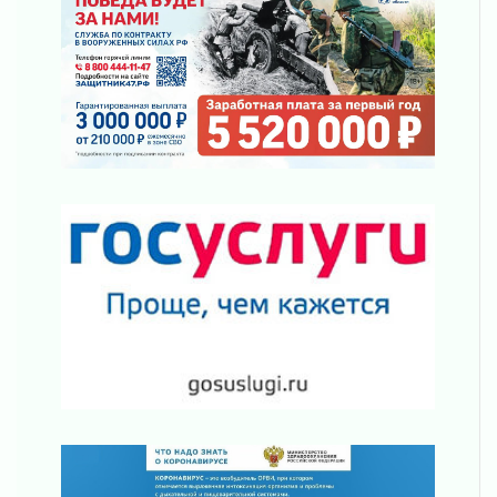
Шесть новых жизней в честь дня рождения
Ленинградской области
03 августа 2026
Уроки безопасности для детей и взрослых
03 августа 2026
Ленобласть отмечает День Воздушно-
десантных войск
02 августа 2026
«Активное лето»
02 августа 2026
Ленобласть отметила заслуги жителей перед
регионом и страной
02 августа 2026
Ладога — не пруд
02 августа 2026
ПСК через Гослуслуги напомнит жителям
Ленинградской области о неоплаченных
счетах
02 августа 2026