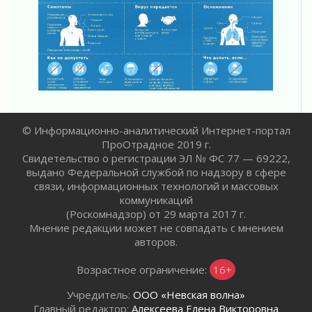
Пропавшего подростка нашли в Кировском
районе Ленобласти
02 августа 2026
Жителям Ленобласти напомнили, как
действовать при укусе клеща
02 августа 2026
В Ивангороде назвали новых почетных
граждан Ленинградской области
02 августа 2026
© Информационно-аналитический Интернет-портал
ПроОтрадное 2019 г.
Готовность №1
Свидетельство о регистрации ЭЛ № ФС 77 — 69222,
02 августа 2026
выдано Федеральной службой по надзору в сфере
Километровые столбы «Дороги жизни»
связи, информационных технологий и массовых
отправили на реставрацию
коммуникаций
02 августа 2026
(Роскомнадзор) от 29 марта 2017 г.
Ленобласть внедрила передовую подготовку
Мнение редакции может не совпадать с мнением
операторов БПЛА
авторов.
02 августа 2026
Возрастное ограничение:
16+
В Ивангороде появилась «Избушка-
воробушка»
Учредитель:
ООО «Невская волна»
02 августа 2026
Главный редактор:
Алексеева Елена Викторовна