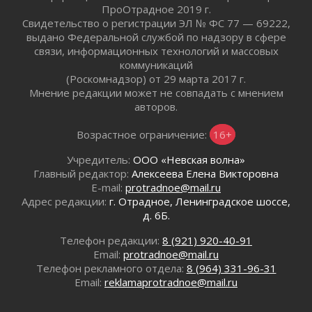
ПроОтрадное 2019 г.
02 августа 2026
Свидетельство о регистрации ЭЛ № ФС 77 — 69222,
В Ивангороде назвали новых почетных
выдано Федеральной службой по надзору в сфере
граждан Ленинградской области
связи, информационных технологий и массовых
02 августа 2026
коммуникаций
(Роскомнадзор) от 29 марта 2017 г.
Готовность №1
Мнение редакции может не совпадать с мнением
02 августа 2026
авторов.
Километровые столбы «Дороги жизни»
отправили на реставрацию
Возрастное ограничение:
16+
02 августа 2026
Учредитель:
ООО «Невская волна»
Ленобласть внедрила передовую подготовку
Главный редактор:
Алексеева Елена Викторовна
операторов БПЛА
E-mail:
protradnoe@mail.ru
02 августа 2026
Адрес редакции:
г. Отрадное, Ленинградское шоссе,
В Ивангороде появилась «Избушка-
д. 6Б.
воробушка»
02 августа 2026
Телефон редакции:
8 (921) 920-40-91
Email:
protradnoe@mail.ru
Юхла, мука, кантеле и Водяной
Телефон рекламного отдела:
8 (964) 331-96-31
01 августа 2026
Email:
reklamaprotradnoe@mail.ru
Лето катится с горки
01 августа 2026