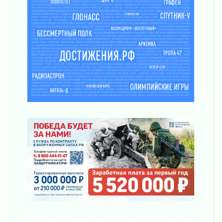
Музеи Ленобласти обновляют пространства
03 августа 2026
Новая площадка: 2027
03 августа 2026
Часть медиков в Ленобласти сможет
рассчитывать на доплату от региона
03 августа 2026
За сутки в Ленинградской области
ликвидировали 10 пожаров
03 августа 2026
Клюква наливается, но в корзинку пока не
просится
03 августа 2026
Строительные компании Ленобласти
подняли зарплаты почти на 40% за год
03 августа 2026
Шесть новых жизней в честь дня рождения
Ленинградской области
03 августа 2026
Уроки безопасности для детей и взрослых