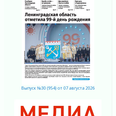
05 августа 2026
На лидирующих позициях
04 августа 2026
Итоги конкурса «Лучший работник
Кадрового центра – 2026» подведены!
04 августа 2026
Ставка на дисциплину на перекрестках
04 августа 2026
В Ленобласти растет потребление
мобильного трафика
04 августа 2026
Полумрак бьёт по карману
04 августа 2026
Вниманию автомобилистов!
04 августа 2026
Выпуск №30 (954) от 07 августа 2026
Память, сталь и музыка
04 августа 2026
Регион готовится к выборам
04 августа 2026