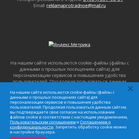
Юхла, мука, кантеле и Водяной
Email:
reklamaprotradnoe@mail.ru
01 августа 2026
Лето катится с горки
01 августа 2026
В Ленобласти открылась экспозиция к 150-
летию Билибина
01 августа 2026
Лето без гаджетов
01 августа 2026
На нашем сайте использются cookie-файлы (файлы с
Болезнь девственниц и вампиров
данными о прошлых посещениях сайта) для
01 августа 2026
персонализации сервисов и повышения удобства
пользователей. Продолжая пользоваться данным
Безмолвный крик о помощи
сайтом, вы подтверждаете свое согласие на
01 августа 2026
На нашем сайте использются cookie-файлы (файлы с
использование файлов cookie в соответствии с
В музей всей семьёй
данными о прошлых посещениях сайта) для
настоящим уведомлением,
Пользовательским
персонализации сервисов и повышения удобства
01 августа 2026
соглашением
и
Соглашением о
пользователей. Продолжая пользоваться данным сайтом,
Без заявлений и очередей
конфиденциальности
. Запретить обработку cookie
вы подтверждаете свое согласие на использование
файлов cookie в соответствии с настоящим уведомлением,
можно в настройке браузера.
01 августа 2026
Пользовательским соглашением
и
Соглашением о
Не женское это дело...уверены?
конфиденциальности
. Запретить обработку cookie можно
в настройке браузера.
01 августа 2026