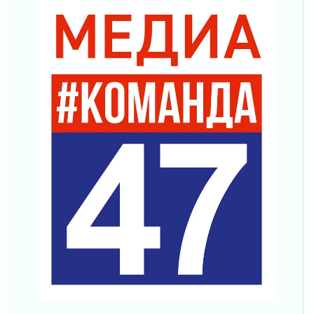
04 августа 2026
Регион готовится к выборам
04 августа 2026
Никакого принуждения, только письменное
согласие
04 августа 2026
Без риска для здоровья и кошелька
04 августа 2026
Важная информация
04 августа 2026
Что делать со сбережениями
04 августа 2026
Награды нашли строителей
03 августа 2026
Ленобласть повышает производительность
труда в ЖКХ
03 августа 2026
Поддержка волонтерских объединений
03 августа 2026