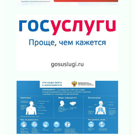
Шесть новых жизней в честь дня рождения
Ленинградской области
03 августа 2026
Уроки безопасности для детей и взрослых
03 августа 2026
Ленобласть отмечает День Воздушно-
десантных войск
02 августа 2026
«Активное лето»
02 августа 2026
Ленобласть отметила заслуги жителей перед
регионом и страной
02 августа 2026
Ладога — не пруд
02 августа 2026
ПСК через Гослуслуги напомнит жителям
Ленинградской области о неоплаченных
счетах
02 августа 2026
Пропавшего подростка нашли в Кировском