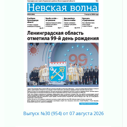
Вдохновлять, просвещать и объединять!
05 августа 2026
Не оставят в беде
05 августа 2026
На лидирующих позициях
04 августа 2026
Итоги конкурса «Лучший работник
Кадрового центра – 2026» подведены!
04 августа 2026
Ставка на дисциплину на перекрестках
04 августа 2026
В Ленобласти растет потребление
мобильного трафика
04 августа 2026
Полумрак бьёт по карману
04 августа 2026
Вниманию автомобилистов!
Выпуск №30 (954) от 07 августа 2026
04 августа 2026
Память, сталь и музыка