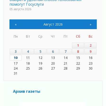
помогут Госуслуги
05 августа 2026
Планируйте свой маршрут заранее
05 августа 2026
«
Август 2026
»
Мода вне возраста и границ
05 августа 2026
Пн
Вт
Ср
Чт
Пт
Сб
Вс
Марафон обновлений
05 августа 2026
1
2
Добровольцы огненного фронта
3
4
5
6
7
8
9
05 августа 2026
10
11
12
13
14
15
16
С заботой о здоровье
17
18
19
20
21
22
23
05 августа 2026
24
25
26
27
28
29
30
Лучшая из лучших
31
05 августа 2026
Пульс региона
05 августа 2026
Архив газеты
«Результат командный, заслуга каждого
ведомства и муниципалитета»
05 августа 2026