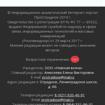
районе Ленобласти
02 августа 2026
© Информационно-аналитический Интернет-портал
Жителям Ленобласти напомнили, как
ПроОтрадное 2019 г.
действовать при укусе клеща
Свидетельство о регистрации ЭЛ № ФС 77 — 69222,
02 августа 2026
выдано Федеральной службой по надзору в сфере
В Ивангороде назвали новых почетных
связи, информационных технологий и массовых
граждан Ленинградской области
коммуникаций
(Роскомнадзор) от 29 марта 2017 г.
02 августа 2026
Мнение редакции может не совпадать с мнением
Готовность №1
авторов.
02 августа 2026
Километровые столбы «Дороги жизни»
Возрастное ограничение:
16+
отправили на реставрацию
Учредитель:
ООО «Невская волна»
02 августа 2026
Главный редактор:
Алексеева Елена Викторовна
Ленобласть внедрила передовую подготовку
E-mail:
protradnoe@mail.ru
операторов БПЛА
Адрес редакции:
г. Отрадное, Ленинградское шоссе,
02 августа 2026
д. 6Б.
В Ивангороде появилась «Избушка-
воробушка»
Телефон редакции:
8 (921) 920-40-91
Email:
protradnoe@mail.ru
02 августа 2026
Телефон рекламного отдела:
8 (964) 331-96-31