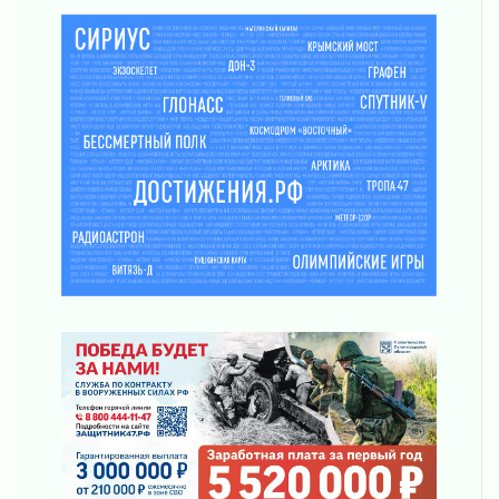
Ладожский мост полностью закроют на два
часа
03 августа 2026
Музеи Ленобласти обновляют пространства
03 августа 2026
Новая площадка: 2027
03 августа 2026
Часть медиков в Ленобласти сможет
рассчитывать на доплату от региона
03 августа 2026
За сутки в Ленинградской области
ликвидировали 10 пожаров
03 августа 2026
Клюква наливается, но в корзинку пока не
просится
03 августа 2026
Строительные компании Ленобласти
подняли зарплаты почти на 40% за год
03 августа 2026