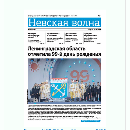
Не оставят в беде
05 августа 2026
На лидирующих позициях
04 августа 2026
Итоги конкурса «Лучший работник
Кадрового центра – 2026» подведены!
04 августа 2026
Ставка на дисциплину на перекрестках
04 августа 2026
В Ленобласти растет потребление
мобильного трафика
04 августа 2026
Полумрак бьёт по карману
04 августа 2026
Вниманию автомобилистов!
04 августа 2026
Память, сталь и музыка
04 августа 2026
Регион готовится к выборам