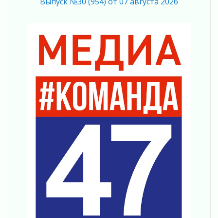
Выпуск №30 (954) от 07 августа 2026
04 августа 2026
Никакого принуждения, только письменное
согласие
04 августа 2026
Без риска для здоровья и кошелька
04 августа 2026
Важная информация
04 августа 2026
Что делать со сбережениями
04 августа 2026
Награды нашли строителей
03 августа 2026
Ленобласть повышает производительность
труда в ЖКХ
03 августа 2026
Поддержка волонтерских объединений
03 августа 2026
Ладожский мост полностью закроют на два
часа