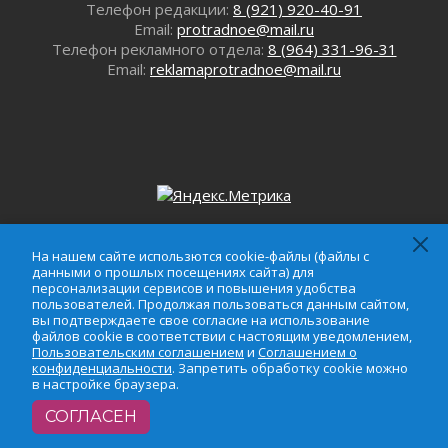
Телефон редакции:
8 (921) 920-40-91
01 августа 2026
Email:
protradnoe@mail.ru
В Ленобласти открылась экспозиция к 150-
Телефон рекламного отдела:
8 (964) 331-96-31
летию Билибина
Email:
reklamaprotradnoe@mail.ru
01 августа 2026
Лето без гаджетов
01 августа 2026
Болезнь девственниц и вампиров
01 августа 2026
Безмолвный крик о помощи
01 августа 2026
В музей всей семьёй
На нашем сайте использются cookie-файлы (файлы с
На нашем сайте использются cookie-файлы (файлы с
данными о прошлых посещениях сайта) для
данными о прошлых посещениях сайта) для
01 августа 2026
персонализации сервисов и повышения удобства
персонализации сервисов и повышения удобства
Без заявлений и очередей
пользователей. Продолжая пользоваться данным сайтом,
пользователей. Продолжая пользоваться данным
вы подтверждаете свое согласие на использование
01 августа 2026
сайтом, вы подтверждаете свое согласие на
файлов cookie в соответствии с настоящим уведомлением,
Не женское это дело...уверены?
Пользовательским соглашением
использование файлов cookie в соответствии с
и
Соглашением о
конфиденциальности
. Запретить обработку cookie можно
01 августа 2026
настоящим уведомлением,
Пользовательским
в настройке браузера.
соглашением
и
Соглашением о
Все силы в кулак
конфиденциальности
. Запретить обработку cookie
СОГЛАСЕН
01 августа 2026
можно в настройке браузера.
Айда на пляж!