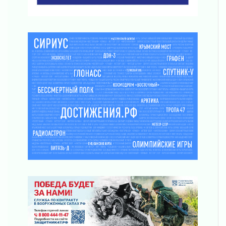
03 августа 2026
Музеи Ленобласти обновляют пространства
03 августа 2026
Новая площадка: 2027
03 августа 2026
Часть медиков в Ленобласти сможет
рассчитывать на доплату от региона
03 августа 2026
За сутки в Ленинградской области
ликвидировали 10 пожаров
03 августа 2026
Клюква наливается, но в корзинку пока не
просится
03 августа 2026
Строительные компании Ленобласти
подняли зарплаты почти на 40% за год
03 августа 2026
Шесть новых жизней в честь дня рождения
Ленинградской области
03 августа 2026