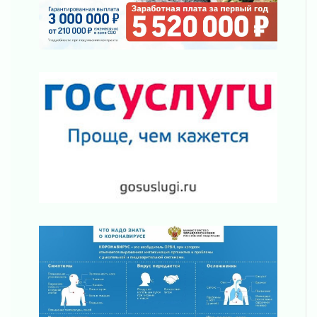
Уроки безопасности для детей и взрослых
03 августа 2026
Ленобласть отмечает День Воздушно-
десантных войск
02 августа 2026
«Активное лето»
02 августа 2026
Ленобласть отметила заслуги жителей перед
регионом и страной
02 августа 2026
Ладога — не пруд
02 августа 2026
ПСК через Гослуслуги напомнит жителям
Ленинградской области о неоплаченных
счетах
02 августа 2026
Пропавшего подростка нашли в Кировском
районе Ленобласти
02 августа 2026