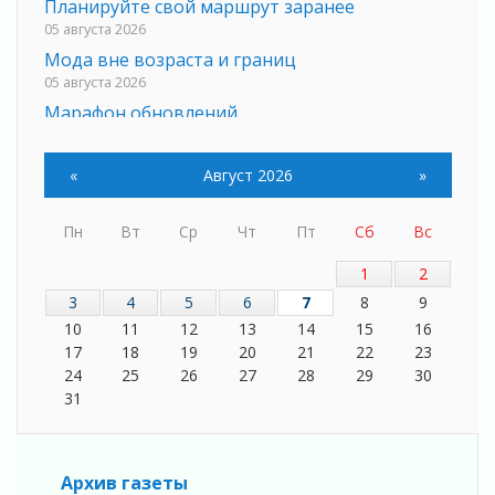
Планируйте свой маршрут заранее
05 августа 2026
Мода вне возраста и границ
05 августа 2026
Марафон обновлений
05 августа 2026
Добровольцы огненного фронта
«
Август 2026
»
05 августа 2026
С заботой о здоровье
Пн
Вт
Ср
Чт
Пт
Сб
Вс
05 августа 2026
Лучшая из лучших
1
2
05 августа 2026
3
4
5
6
7
8
9
Пульс региона
10
11
12
13
14
15
16
05 августа 2026
17
18
19
20
21
22
23
24
25
26
27
28
29
30
«Результат командный, заслуга каждого
ведомства и муниципалитета»
31
05 августа 2026
Вдохновлять, просвещать и объединять!
05 августа 2026
Архив газеты