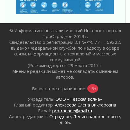
Жителям Ленобласти напомнили, как
действовать при укусе клеща
02 августа 2026
В Ивангороде назвали новых почетных
граждан Ленинградской области
© Информационно-аналитический Интернет-портал
02 августа 2026
ПроОтрадное 2019 г.
Готовность №1
Свидетельство о регистрации ЭЛ № ФС 77 — 69222,
02 августа 2026
выдано Федеральной службой по надзору в сфере
связи, информационных технологий и массовых
Километровые столбы «Дороги жизни»
коммуникаций
отправили на реставрацию
(Роскомнадзор) от 29 марта 2017 г.
02 августа 2026
Мнение редакции может не совпадать с мнением
Ленобласть внедрила передовую подготовку
авторов.
операторов БПЛА
02 августа 2026
Возрастное ограничение:
16+
В Ивангороде появилась «Избушка-
Учредитель:
ООО «Невская волна»
воробушка»
Главный редактор:
Алексеева Елена Викторовна
02 августа 2026
E-mail:
protradnoe@mail.ru
Юхла, мука, кантеле и Водяной
Адрес редакции:
г. Отрадное, Ленинградское шоссе,
01 августа 2026
д. 6Б.
Лето катится с горки