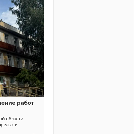
нение работ
ой области
арелых и