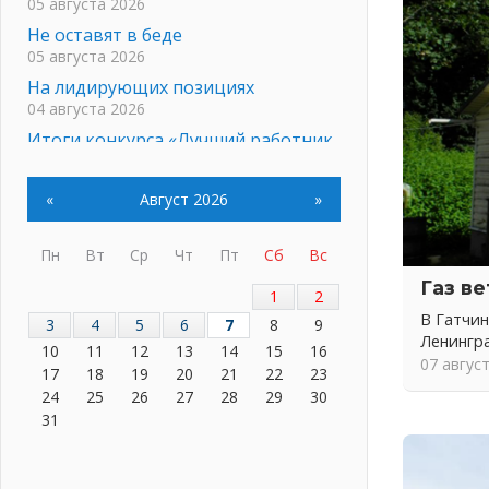
05 августа 2026
Не оставят в беде
05 августа 2026
На лидирующих позициях
04 августа 2026
Итоги конкурса «Лучший работник
Кадрового центра – 2026»
подведены!
«
Август 2026
»
04 августа 2026
Ставка на дисциплину на
Пн
Вт
Ср
Чт
Пт
Сб
Вс
перекрестках
04 августа 2026
Газ в
1
2
В Ленобласти растет потребление
В Гатчин
3
4
5
6
7
8
9
мобильного трафика
Ленингр
10
11
12
13
14
15
16
04 августа 2026
07 авгус
17
18
19
20
21
22
23
Полумрак бьёт по карману
24
25
26
27
28
29
30
04 августа 2026
31
Вниманию автомобилистов!
04 августа 2026
Память, сталь и музыка