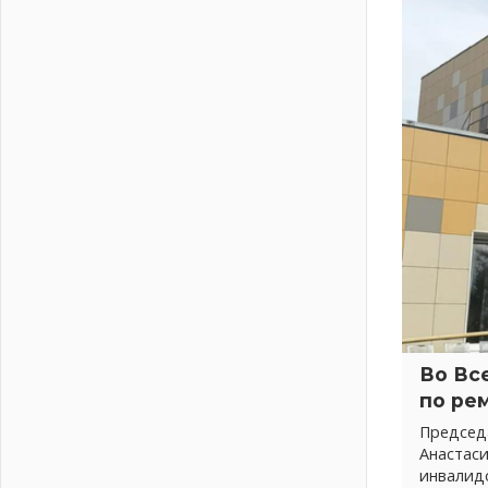
04 августа 2026
Регион готовится к выборам
04 августа 2026
Никакого принуждения, только
письменное согласие
04 августа 2026
Без риска для здоровья и кошелька
04 августа 2026
Важная информация
04 августа 2026
Что делать со сбережениями
04 августа 2026
Награды нашли строителей
03 августа 2026
Во Вс
Ленобласть повышает
по ре
производительность труда в ЖКХ
03 августа 2026
Председ
Анастас
Поддержка волонтерских
инвалид
объединений