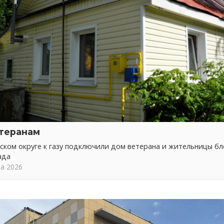
етеранам
ском округе к газу подключили дом ветерана и жительницы б
ада
та 2026