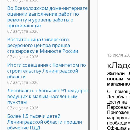
Во Всеволожском доме-интернате
оценили выполнение работ по
ремонту и уровень заботы о
проживающих
07 августа 2026
Воспитанница Сиверского
ресурсного центра прошла
стажировку в Минюсте России
16 июля 20
07 августа 2026
«Лад
Итоги совещания с Комитетом по
строительству Ленинградской
Жители Л
области
новым м
07 августа 2026
магазинах
Ленобласть обновляет 91 км дорог,
С помощь
ведущих к малым населенным
Ленобласт
пунктам
доступна
Персональ
07 августа 2026
Приложени
Более 1,5 тысячи детей
маршруты
Ленинградской области прошли
необходим
обучение ПДД
Официальн