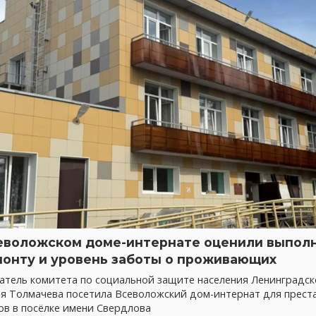
еволожском доме-интернате оценили выпол
монту и уровень заботы о проживающих
атель комитета по социальной защите населения Ленинградск
ия Толмачева посетила Всеволожский дом-интернат для прест
ов в посёлке имени Свердлова