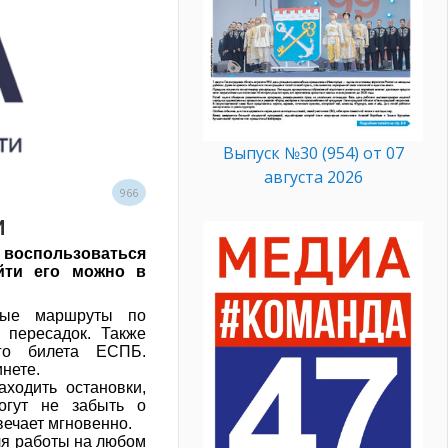
Выпуск №30 (954) от 07
августа 2026
966
м
воспользоваться
йти его можно в
ные маршруты по
 пересадок. Также
ого билета ЕСПБ.
нете.
ходить остановки,
огут не забыть о
вечает мгновенно.
для работы на любом