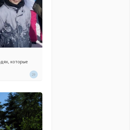
юдях, которые
29