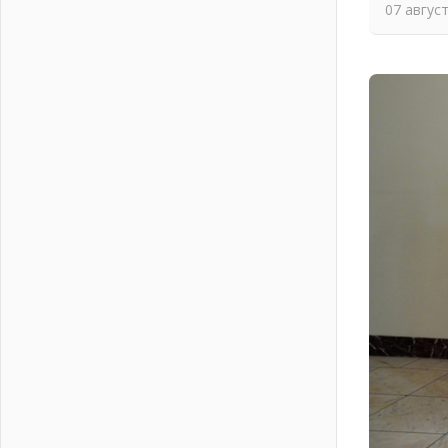
07 авгус
03 августа 2026
Ладожский мост полностью
закроют на два часа
03 августа 2026
Музеи Ленобласти обновляют
пространства
03 августа 2026
Новая площадка: 2027
03 августа 2026
Часть медиков в Ленобласти
сможет рассчитывать на доплату
от региона
03 августа 2026
За сутки в Ленинградской области
ликвидировали 10 пожаров
03 августа 2026
Клюква наливается, но в корзинку
пока не просится
03 августа 2026