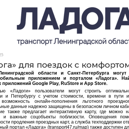
25
ога» для поездок с комфорто
енинградской области и Санкт-Петербурга могут 
обильным приложением и порталом «Ладога». На
 приложений Google Play, RuStore и App Store.
ю «Ладоги» пользователи могут строить оптималь
и и Петербургу с учетом стоимости, времени в пути и
 возможность онлайн-пополнения льготного проездн
ные данные надежно защищены в безопасном личном каби
е также предлагает интерактивную карту, где можно на
 и важные соцобъекты поблизости. Оповещения пом
ости продления проездных карт, а служба техподдержки от
ый портал «Ладога» (transport47.ru/map) также доступен 