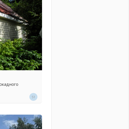
локадного
51