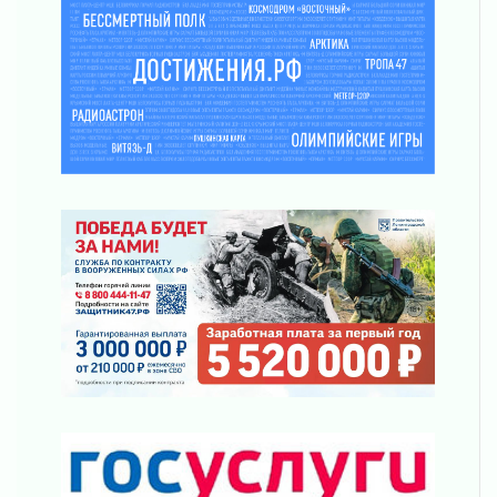
02 августа 2026
Пропавшего подростка нашли в Кировском
районе Ленобласти
02 августа 2026
Жителям Ленобласти напомнили, как
действовать при укусе клеща
02 августа 2026
В Ивангороде назвали новых почетных
граждан Ленинградской области
02 августа 2026
Готовность №1
02 августа 2026
Километровые столбы «Дороги жизни»
отправили на реставрацию
02 августа 2026
Ленобласть внедрила передовую подготовку
операторов БПЛА
02 августа 2026
В Ивангороде появилась «Избушка-
воробушка»