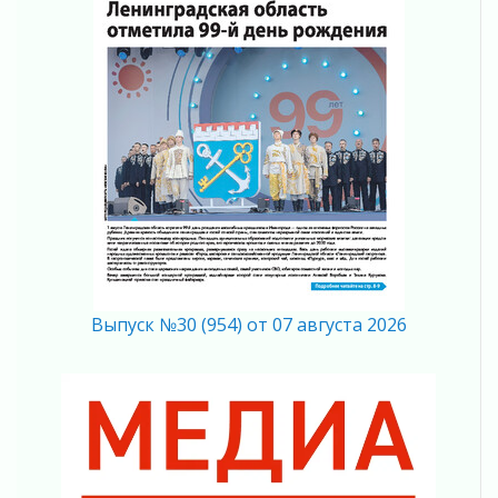
Поддержка волонтерских объединений
03 августа 2026
Ладожский мост полностью закроют на два
часа
03 августа 2026
Музеи Ленобласти обновляют пространства
03 августа 2026
Новая площадка: 2027
03 августа 2026
Часть медиков в Ленобласти сможет
рассчитывать на доплату от региона
03 августа 2026
За сутки в Ленинградской области
Выпуск №30 (954) от 07 августа 2026
ликвидировали 10 пожаров
03 августа 2026
Клюква наливается, но в корзинку пока не
просится
03 августа 2026
Строительные компании Ленобласти
подняли зарплаты почти на 40% за год