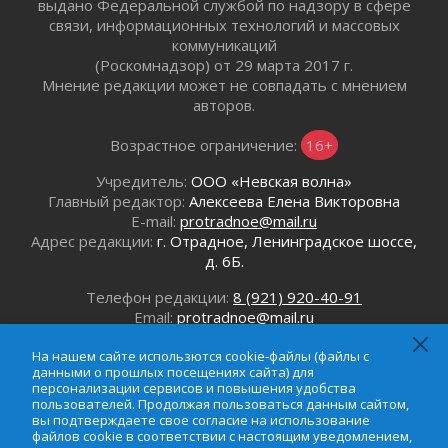
выдано Федеральной службой по надзору в сфере
01 августа 2026
связи, информационных технологий и массовых
Все силы в кулак
коммуникаций
01 августа 2026
(Роскомнадзор) от 29 марта 2017 г.
Мнение редакции может не совпадать с мнением
Айда на пляж!
авторов.
01 августа 2026
Один в поле — не воин
Возрастное ограничение:
16+
01 августа 2026
Учредитель:
ООО «Невская волна»
Пик топливного кризиса в регионе прошёл
Главный редактор:
Алексеева Елена Викторовна
31 июля 2026
E-mail:
protradnoe@mail.ru
О мужестве, долге и стойкости
Адрес редакции:
г. Отрадное, Ленинградское шоссе,
31 июля 2026
д. 6Б.
Ленинградцы — бойцам «Барс-Ленинградец»
Телефон редакции:
8 (921) 920-40-91
31 июля 2026
Email:
protradnoe@mail.ru
Маршрутами будущего — к заветной цели
Телефон рекламного отдела:
8 (964) 331-96-31
31 июля 2026
Email:
reklamaprotradnoe@mail.ru
На нашем сайте использются cookie-файлы (файлы с
данными о прошлых посещениях сайта) для
«Корвет» на страже
персонализации сервисов и повышения удобства
31 июля 2026
пользователей. Продолжая пользоваться данным сайтом,
вы подтверждаете свое согласие на использование
Правила для жизни
файлов cookie в соответствии с настоящим уведомлением,
31 июля 2026