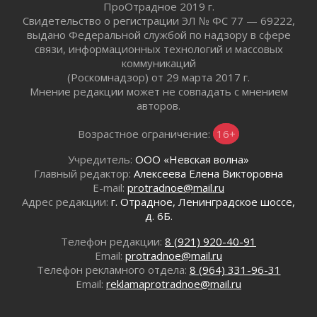
ПроОтрадное 2019 г.
Километровые столбы «Дороги жизни»
Свидетельство о регистрации ЭЛ № ФС 77 — 69222,
отправили на реставрацию
выдано Федеральной службой по надзору в сфере
02 августа 2026
связи, информационных технологий и массовых
коммуникаций
Ленобласть внедрила передовую подготовку
(Роскомнадзор) от 29 марта 2017 г.
операторов БПЛА
Мнение редакции может не совпадать с мнением
02 августа 2026
авторов.
В Ивангороде появилась «Избушка-
воробушка»
Возрастное ограничение:
16+
02 августа 2026
Учредитель:
ООО «Невская волна»
Юхла, мука, кантеле и Водяной
Главный редактор:
Алексеева Елена Викторовна
01 августа 2026
E-mail:
protradnoe@mail.ru
Лето катится с горки
Адрес редакции:
г. Отрадное, Ленинградское шоссе,
01 августа 2026
д. 6Б.
В Ленобласти открылась экспозиция к 150-
Телефон редакции:
8 (921) 920-40-91
летию Билибина
Email:
protradnoe@mail.ru
01 августа 2026
Телефон рекламного отдела:
8 (964) 331-96-31
Лето без гаджетов
Email:
reklamaprotradnoe@mail.ru
01 августа 2026
Болезнь девственниц и вампиров