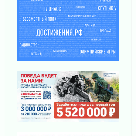
За сутки в Ленинградской области
ликвидировали 10 пожаров
03 августа 2026
Клюква наливается, но в корзинку пока не
просится
03 августа 2026
Строительные компании Ленобласти
подняли зарплаты почти на 40% за год
03 августа 2026
Шесть новых жизней в честь дня рождения
Ленинградской области
03 августа 2026
Уроки безопасности для детей и взрослых
03 августа 2026
Ленобласть отмечает День Воздушно-
десантных войск
02 августа 2026
«Активное лето»
02 августа 2026