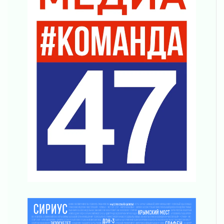
04 августа 2026
Что делать со сбережениями
04 августа 2026
Награды нашли строителей
03 августа 2026
Ленобласть повышает производительность
труда в ЖКХ
03 августа 2026
Поддержка волонтерских объединений
03 августа 2026
Ладожский мост полностью закроют на два
часа
03 августа 2026
Музеи Ленобласти обновляют пространства
03 августа 2026
Новая площадка: 2027
03 августа 2026
Часть медиков в Ленобласти сможет
рассчитывать на доплату от региона
03 августа 2026