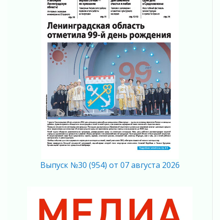
Ставка на дисциплину на перекрестках
04 августа 2026
В Ленобласти растет потребление
мобильного трафика
04 августа 2026
Полумрак бьёт по карману
04 августа 2026
Вниманию автомобилистов!
04 августа 2026
Память, сталь и музыка
04 августа 2026
Регион готовится к выборам
04 августа 2026
Никакого принуждения, только письменное
согласие
Выпуск №30 (954) от 07 августа 2026
04 августа 2026
Без риска для здоровья и кошелька
04 августа 2026
Важная информация