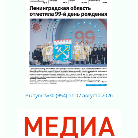
В Ленобласти растет потребление
мобильного трафика
04 августа 2026
Полумрак бьёт по карману
04 августа 2026
Вниманию автомобилистов!
04 августа 2026
Память, сталь и музыка
04 августа 2026
Регион готовится к выборам
04 августа 2026
Никакого принуждения, только письменное
согласие
Выпуск №30 (954) от 07 августа 2026
04 августа 2026
Без риска для здоровья и кошелька
04 августа 2026
Важная информация
04 августа 2026