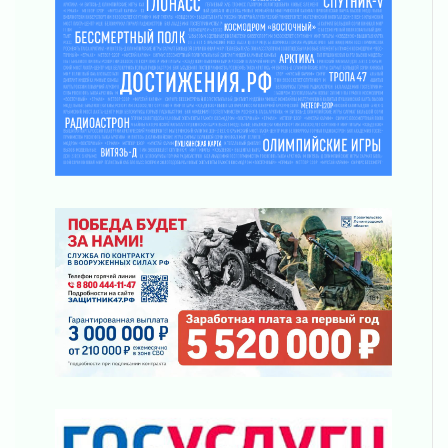
ликвидировали 10 пожаров
03 августа 2026
Клюква наливается, но в корзинку пока не
просится
03 августа 2026
Строительные компании Ленобласти
подняли зарплаты почти на 40% за год
03 августа 2026
Шесть новых жизней в честь дня рождения
Ленинградской области
03 августа 2026
Уроки безопасности для детей и взрослых
03 августа 2026
Ленобласть отмечает День Воздушно-
десантных войск
02 августа 2026
«Активное лето»
02 августа 2026
Ленобласть отметила заслуги жителей перед