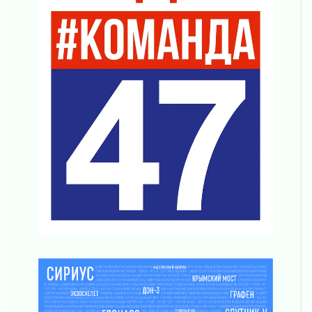
Что делать со сбережениями
04 августа 2026
Награды нашли строителей
03 августа 2026
Ленобласть повышает производительность
труда в ЖКХ
03 августа 2026
Поддержка волонтерских объединений
03 августа 2026
Ладожский мост полностью закроют на два
часа
03 августа 2026
Музеи Ленобласти обновляют пространства
03 августа 2026
Новая площадка: 2027
03 августа 2026
Часть медиков в Ленобласти сможет
рассчитывать на доплату от региона
03 августа 2026
За сутки в Ленинградской области