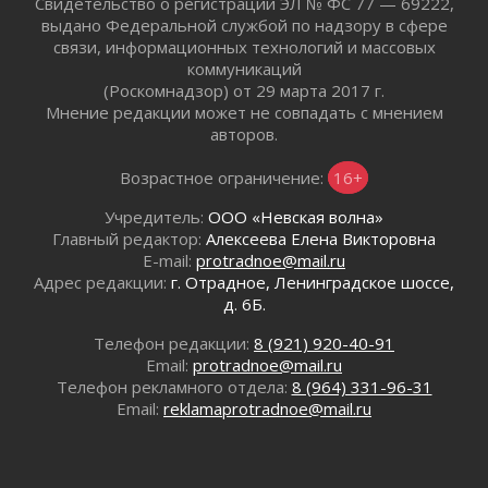
Свидетельство о регистрации ЭЛ № ФС 77 — 69222,
отправили на реставрацию
выдано Федеральной службой по надзору в сфере
02 августа 2026
связи, информационных технологий и массовых
Ленобласть внедрила передовую подготовку
коммуникаций
операторов БПЛА
(Роскомнадзор) от 29 марта 2017 г.
02 августа 2026
Мнение редакции может не совпадать с мнением
авторов.
В Ивангороде появилась «Избушка-
воробушка»
Возрастное ограничение:
16+
02 августа 2026
Юхла, мука, кантеле и Водяной
Учредитель:
ООО «Невская волна»
01 августа 2026
Главный редактор:
Алексеева Елена Викторовна
E-mail:
protradnoe@mail.ru
Лето катится с горки
Адрес редакции:
г. Отрадное, Ленинградское шоссе,
01 августа 2026
д. 6Б.
В Ленобласти открылась экспозиция к 150-
летию Билибина
Телефон редакции:
8 (921) 920-40-91
01 августа 2026
Email:
protradnoe@mail.ru
Телефон рекламного отдела:
8 (964) 331-96-31
Лето без гаджетов
Email:
reklamaprotradnoe@mail.ru
01 августа 2026
Болезнь девственниц и вампиров
01 августа 2026