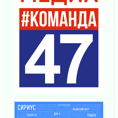
03 августа 2026
Часть медиков в Ленобласти сможет
рассчитывать на доплату от региона
03 августа 2026
За сутки в Ленинградской области
ликвидировали 10 пожаров
03 августа 2026
Клюква наливается, но в корзинку пока не
просится
03 августа 2026
Строительные компании Ленобласти
подняли зарплаты почти на 40% за год
03 августа 2026
Шесть новых жизней в честь дня рождения
Ленинградской области
03 августа 2026
Уроки безопасности для детей и взрослых
03 августа 2026
Ленобласть отмечает День Воздушно-