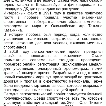
для школьников и ветеранов. Затем участники бежали
вдоль канала в Шлиссельбург и финишировали на
площади у ДК, где проходило награждение.
Интересный факт: в 1991 году в качестве почётного
гостя в пробеге приняла участие знаменитая
спортсменка — трёхкратная олимпийская чемпионка,
рекордсменка мира и Олимпийских игр Татьяна
Казанкина.
В истории пробега был период, когда количество
участников значительно сократилось и составляло
всего несколько десятков человек, включая местных
спортсменов.
В 2018 году легкоатлетический пробег претерпел
серьёзные положительные изменения. Стали
применяться современные стандарты проведения
пробегов: онлайн регистрация, эксклюзивные медали
для участников, электронный хронометраж, яркий
красивый номер и прочее. Разработали и подготовили
новый кольцевой маршрут, пролегающий по грунтовым
дорогам и тропам в окрестностях мемориала. Также
были введены стартовые взносы, которые покрывали
расходы, связанные с организацией пробега.
Сегодня легкоатлетический пробег пользуется большой
популярностью. Среди спортсменов есть те, которые
участвуют в нём почти каждый год. Это — Олег Титов и