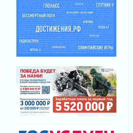
десантных войск
02 августа 2026
«Активное лето»
02 августа 2026
Ленобласть отметила заслуги жителей перед
регионом и страной
02 августа 2026
Ладога — не пруд
02 августа 2026
ПСК через Гослуслуги напомнит жителям
Ленинградской области о неоплаченных
счетах
02 августа 2026
Пропавшего подростка нашли в Кировском
районе Ленобласти
02 августа 2026
Жителям Ленобласти напомнили, как
действовать при укусе клеща
02 августа 2026
В Ивангороде назвали новых почетных