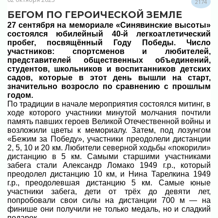
2174
БЕГОМ ПО ГЕРОИЧЕСКОЙ ЗЕМЛЕ
27 сентября на мемориале «Синявинские высоты»
состоялся юбилейный 40-й легкоатлетический
пробег, посвящённый Году Победы. Число
участников: спортсменов и любителей,
представителей общественных объединений,
студентов, школьников и воспитанников детских
садов, которые в этот день вышли на старт,
значительно возросло по сравнению с прошлым
годом.
По традиции в начале мероприятия состоялся митинг, в
ходе которого участники минутой молчания почтили
память павших героев Великой Отечественной войны и
возложили цветы к мемориалу. Затем, под лозунгом
«Бежим за Победу», участники преодолели дистанции
2, 5, 10 и 20 км. Любители северной ходьбы «покорили»
дистанцию в 5 км. Самыми старшими участниками
забега стали Александр Ломако 1949 г.р., который
преодолел дистанцию 10 км, и Нина Тарелкина 1949
г.р., преодолевшая дистанцию 5 км. Самые юные
участники забега, дети от трёх до девяти лет,
попробовали свои силы на дистанции 700 м — на
финише они получили не только медаль, но и сладкий
подарок.