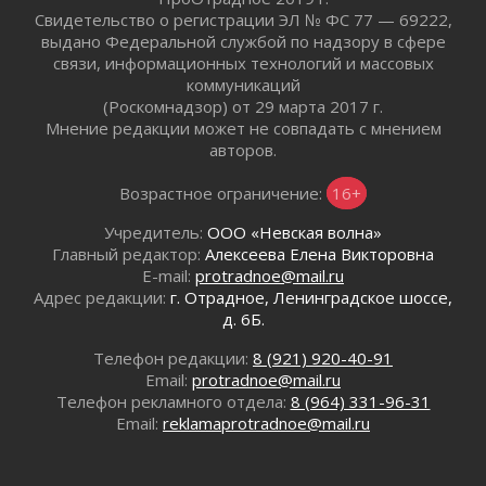
Свидетельство о регистрации ЭЛ № ФС 77 — 69222,
Лето без гаджетов
выдано Федеральной службой по надзору в сфере
01 августа 2026
связи, информационных технологий и массовых
Болезнь девственниц и вампиров
коммуникаций
01 августа 2026
(Роскомнадзор) от 29 марта 2017 г.
Мнение редакции может не совпадать с мнением
Безмолвный крик о помощи
авторов.
01 августа 2026
В музей всей семьёй
Возрастное ограничение:
16+
01 августа 2026
Учредитель:
ООО «Невская волна»
Без заявлений и очередей
Главный редактор:
Алексеева Елена Викторовна
01 августа 2026
E-mail:
protradnoe@mail.ru
Не женское это дело...уверены?
Адрес редакции:
г. Отрадное, Ленинградское шоссе,
01 августа 2026
д. 6Б.
Все силы в кулак
Телефон редакции:
8 (921) 920-40-91
01 августа 2026
Email:
protradnoe@mail.ru
Айда на пляж!
Телефон рекламного отдела:
8 (964) 331-96-31
01 августа 2026
Email:
reklamaprotradnoe@mail.ru
Один в поле — не воин
01 августа 2026