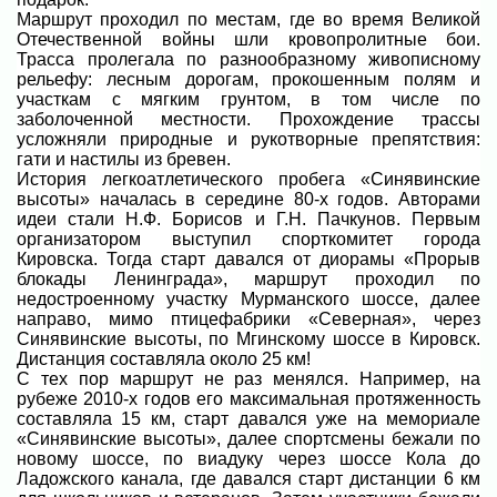
Маршрут проходил по местам, где во время Великой
Отечественной войны шли кровопролитные бои.
Трасса пролегала по разнообразному живописному
рельефу: лесным дорогам, прокошенным полям и
участкам с мягким грунтом, в том числе по
заболоченной местности. Прохождение трассы
усложняли природные и рукотворные препятствия:
гати и настилы из бревен.
История легкоатлетического пробега «Синявинские
высоты» началась в середине 80-х годов. Авторами
идеи стали Н.Ф. Борисов и Г.Н. Пачкунов. Первым
организатором выступил спорткомитет города
Кировска. Тогда старт давался от диорамы «Прорыв
блокады Ленинграда», маршрут проходил по
недостроенному участку Мурманского шоссе, далее
направо, мимо птицефабрики «Северная», через
Синявинские высоты, по Мгинскому шоссе в Кировск.
Дистанция составляла около 25 км!
С тех пор маршрут не раз менялся. Например, на
рубеже 2010-х годов его максимальная протяженность
составляла 15 км, старт давался уже на мемориале
«Синявинские высоты», далее спортсмены бежали по
новому шоссе, по виадуку через шоссе Кола до
Ладожского канала, где давался старт дистанции 6 км