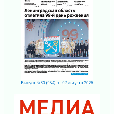
Без риска для здоровья и кошелька
04 августа 2026
Важная информация
04 августа 2026
Что делать со сбережениями
04 августа 2026
Награды нашли строителей
03 августа 2026
Ленобласть повышает производительность
труда в ЖКХ
03 августа 2026
Поддержка волонтерских объединений
03 августа 2026
Выпуск №30 (954) от 07 августа 2026
Ладожский мост полностью закроют на два
часа
03 августа 2026
Музеи Ленобласти обновляют пространства
03 августа 2026
Новая площадка: 2027