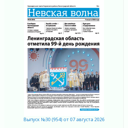
Готовность №1
02 августа 2026
Километровые столбы «Дороги жизни»
отправили на реставрацию
02 августа 2026
Ленобласть внедрила передовую подготовку
операторов БПЛА
02 августа 2026
В Ивангороде появилась «Избушка-
воробушка»
02 августа 2026
Юхла, мука, кантеле и Водяной
01 августа 2026
Лето катится с горки
01 августа 2026
В Ленобласти открылась экспозиция к 150-
летию Билибина
01 августа 2026
Выпуск №30 (954) от 07 августа 2026
Лето без гаджетов
01 августа 2026