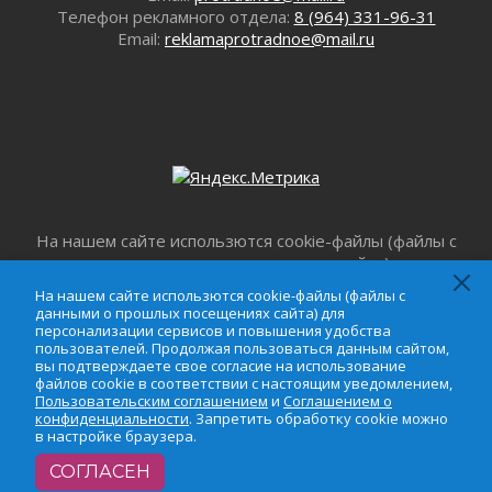
Телефон рекламного отдела:
8 (964) 331-96-31
Email:
reklamaprotradnoe@mail.ru
На нашем сайте использются cookie-файлы (файлы с
данными о прошлых посещениях сайта) для
персонализации сервисов и повышения удобства
На нашем сайте использются cookie-файлы (файлы с
пользователей. Продолжая пользоваться данным
данными о прошлых посещениях сайта) для
сайтом, вы подтверждаете свое согласие на
персонализации сервисов и повышения удобства
пользователей. Продолжая пользоваться данным сайтом,
использование файлов cookie в соответствии с
вы подтверждаете свое согласие на использование
настоящим уведомлением,
Пользовательским
файлов cookie в соответствии с настоящим уведомлением,
соглашением
и
Соглашением о
Пользовательским соглашением
и
Соглашением о
конфиденциальности
. Запретить обработку cookie
конфиденциальности
. Запретить обработку cookie можно
в настройке браузера.
можно в настройке браузера.
СОГЛАСЕН