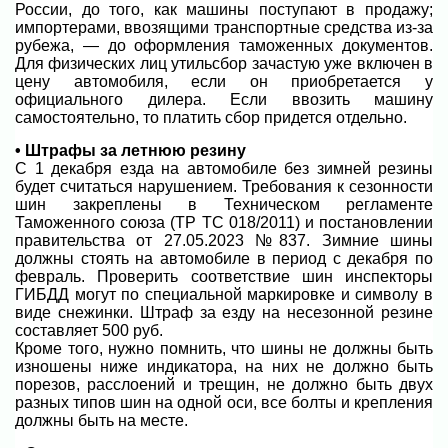
России, до того, как машины поступают в продажу;
импортерами, ввозящими транспортные средства из-за
рубежа, — до оформления таможенных документов.
Для физических лиц утильсбор зачастую уже включен в
цену автомобиля, если он приобретается у
официального дилера. Если ввозить машину
самостоятельно, то платить сбор придется отдельно.
• Штрафы за летнюю резину
С 1 декабря езда на автомобиле без зимней резины
будет считаться нарушением. Требования к сезонности
шин закреплены в Техническом регламенте
Таможенного союза (ТР ТС 018/2011) и постановлении
правительства от 27.05.2023 №837. Зимние шины
должны стоять на автомобиле в период с декабря по
февраль. Проверить соответствие шин инспекторы
ГИБДД могут по специальной маркировке и символу в
виде снежинки. Штраф за езду на несезонной резине
составляет 500 руб.
Кроме того, нужно помнить, что шины не должны быть
изношены ниже индикатора, на них не должно быть
порезов, расслоений и трещин, не должно быть двух
разных типов шин на одной оси, все болты и крепления
должны быть на месте.