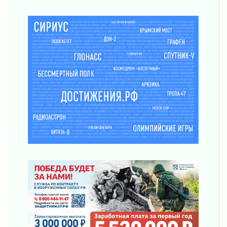
О мужестве, долге и стойкости
31 июля 2026
Ленинградцы — бойцам «Барс-Ленинградец»
31 июля 2026
Маршрутами будущего — к заветной цели
31 июля 2026
«Корвет» на страже
31 июля 2026
Правила для жизни
31 июля 2026
С рабочим визитом
31 июля 2026
В Шлиссельбурге прошла акция «Белый
кораблик Памяти»
31 июля 2026
Новые возможности для творчества
31 июля 2026
За сухими цифрами — реальная жизнь
31 июля 2026