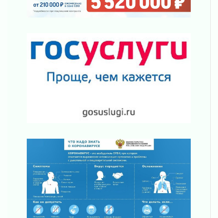
От инженера-создателя к волонтёрам
«Созидателям»
31 июля 2026
Генеральная репетиция векового юбилея
31 июля 2026
Открытое сердце и стремление делать добро
31 июля 2026
Давайте разберемся!
30 июля 2026
Круглую ригу в Гатчине отреставрируют в
2027 году
30 июля 2026
Путешествие к западным рубежам
30 июля 2026
Лаголовская общеобразовательная школа
откроется к концу сентября
30 июля 2026
Ленобласть наводит порядок на дорогах и в
перевозках
30 июля 2026