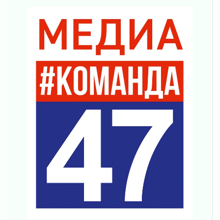
Болезнь девственниц и вампиров
01 августа 2026
Безмолвный крик о помощи
01 августа 2026
В музей всей семьёй
01 августа 2026
Без заявлений и очередей
01 августа 2026
Не женское это дело...уверены?
01 августа 2026
Все силы в кулак
01 августа 2026
Айда на пляж!
01 августа 2026
Один в поле — не воин
01 августа 2026
Пик топливного кризиса в регионе прошёл
31 июля 2026