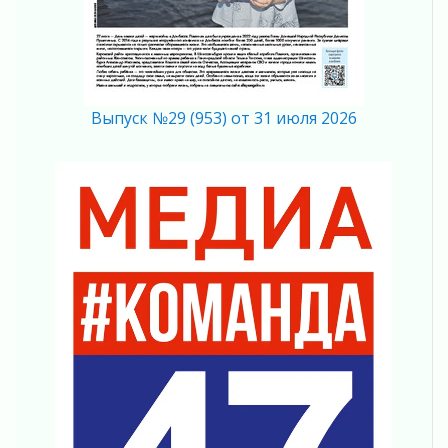
летию Билибина
01 августа 2026
Лето без гаджетов
01 августа 2026
Болезнь девственниц и вампиров
Выпуск №29 (953) от 31 июля 2026
01 августа 2026
Безмолвный крик о помощи
01 августа 2026
В музей всей семьёй
01 августа 2026
Без заявлений и очередей
01 августа 2026
Не женское это дело...уверены?
01 августа 2026
Все силы в кулак
01 августа 2026
Айда на пляж!
01 августа 2026
Один в поле — не воин