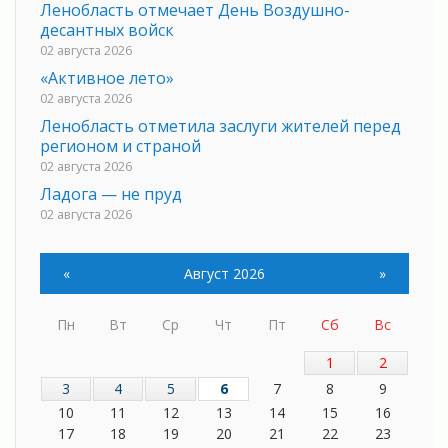
Ленобласть отмечает День Воздушно-
десантных войск
02 августа 2026
«Активное лето»
02 августа 2026
Ленобласть отметила заслуги жителей перед
регионом и страной
02 августа 2026
Ладога — не пруд
02 августа 2026
ПСК через Гослуслуги напомнит жителям
Ленинградской области о неоплаченных
«
Август 2026
»
счетах
02 августа 2026
Пн
Вт
Ср
Чт
Пт
Сб
Вс
Пропавшего подростка нашли в Кировском
районе Ленобласти
1
2
02 августа 2026
3
4
5
6
7
8
9
Жителям Ленобласти напомнили, как
10
11
12
13
14
15
16
действовать при укусе клеща
17
18
19
20
21
22
23
02 августа 2026