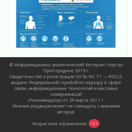
30 июля 2026
Ленобласть наводит порядок на дорогах и в
перевозках
30 июля 2026
Комфортное лето: в Ленобласти 30 июля
ожидается теплая и сухая погода
30 июля 2026
Ладожский мост на трассе «Кола» полностью
закроют для движения в ночь на 31 июля
30 июля 2026
© Информационно-аналитический Интернет-портал
ПроОтрадное 2019 г.
Волейболисты из Всеволожского района
Свидетельство о регистрации ЭЛ № ФС 77 — 69222,
представят Ленинградскую область на
выдано Федеральной службой по надзору в сфере
всероссийском финале в Москве
связи, информационных технологий и массовых
30 июля 2026
коммуникаций
«Кубок Защитников Отечества» для
(Роскомнадзор) от 29 марта 2017 г.
ветеранов СВО стартовал в Выборге
Мнение редакции может не совпадать с мнением
30 июля 2026
авторов.
Заблудившегося пенсионера вывели из леса в
Тосненском районе
Возрастное ограничение:
16+
30 июля 2026