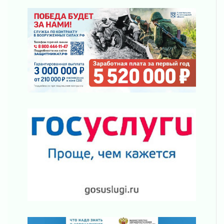
31 июля 2026
За сухими цифрами — реальная жизнь
31 июля 2026
От инженера-создателя к волонтёрам
«Созидателям»
31 июля 2026
Генеральная репетиция векового юбилея
31 июля 2026
Открытое сердце и стремление делать добро
31 июля 2026
Давайте разберемся!
30 июля 2026
Круглую ригу в Гатчине отреставрируют в
2027 году
30 июля 2026
Путешествие к западным рубежам
30 июля 2026
Лаголовская общеобразовательная школа
откроется к концу сентября