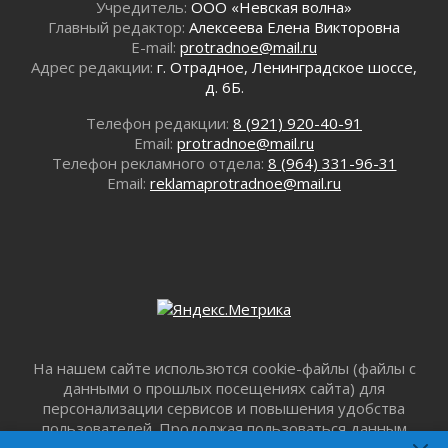
Учредитель:
ООО «Невская волна»
Редкие птенцы козодоя вылупились во
Главный редактор:
Алексеева Елена Викторовна
Всеволожском районе Ленобласти
E-mail:
protradnoe@mail.ru
30 июля 2026
Адрес редакции:
г. Отрадное, Ленинградское шоссе,
Изменение расписания 565 автобуса
д. 6Б.
30 июля 2026
Телефон редакции:
8 (921) 920-40-91
Объявлена продажа инвестиционных паев
Email:
protradnoe@mail.ru
29 июля 2026
Телефон рекламного отдела:
8 (964) 331-96-31
Пик топливного кризиса в Ленинградской
Email:
reklamaprotradnoe@mail.ru
области прошёл
29 июля 2026
Ленобласть вошла в двадцатку лидеров по
освещению нацпроектов в СМИ
29 июля 2026
Легкоатлеты Ленинградской области вошли в
пятерку сильнейших на Первенстве России
29 июля 2026
На нашем сайте использются cookie-файлы (файлы с
Сотрудница почты в Кингисеппе
данными о прошлых посещениях сайта) для
инсценировала пожар после кражи почти
персонализации сервисов и повышения удобства
полумиллиона рублей
пользователей. Продолжая пользоваться данным
29 июля 2026
сайтом, вы подтверждаете свое согласие на