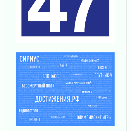
01 августа 2026
Пик топливного кризиса в регионе прошёл
31 июля 2026
О мужестве, долге и стойкости
31 июля 2026
Ленинградцы — бойцам «Барс-Ленинградец»
31 июля 2026
Маршрутами будущего — к заветной цели
31 июля 2026
«Корвет» на страже
31 июля 2026
Правила для жизни
31 июля 2026
С рабочим визитом
31 июля 2026
В Шлиссельбурге прошла акция «Белый
кораблик Памяти»
31 июля 2026
Новые возможности для творчества