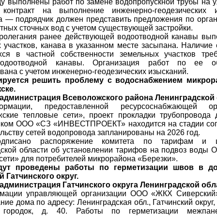
ду выполнены работ по замене водопропускной трубы на у
 контракт на выполнение инженерно-геодезических 
 — подрядчик должен представить предложения по орган
тных сточных вод с учетом существующей застройки.
ролегания ранее действующей водоотводной канавы вып
 участков, канава в указанном месте засыпана. Наличи
хся в частной собственности земельных участков треб
одоотводной канавы. Организация работ по ее об
вана с учетом инженерно-геодезических изысканий.
ируется решить проблему с водоснабжением микрор
ске.
 администрация Всеволожского района Ленинградской 
рмации, предоставленной ресурсоснабжающей о
жские тепловые сети», проект прокладки трубопровода
иком ООО «СЗ «ИНВЕСТПРОЕКТ» находится на стадии сог
ельству сетей водопровода запланированы на 2026 год.
одписано распоряжение комитета по тарифам и ц
ской области об установлении тарифов на подвоз воды 
сети» для потребителей микрорайона «Березки».
дут проведены работы по герметизации швов в до
 Гатчинского округ.
 администрация Гатчинского округа Ленинградской обл
мации управляющей организации ООО «ЖКХ Сиверский»
ие дома по адресу: Ленинградская обл., Гатчинский округ, 
 городок, д. 40. Работы по герметизации межпан