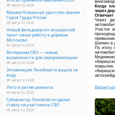
многоквар
06 августа 2026
Когда пл
через де
Михаил Ковальчук удостоен звания
Отвечает
Героя Труда России
Через де
06 августа 2026
автомобил
Новый фельдшерско-акушерский
Участок 
проходящи
пункт начал работу в деревне
примыкаю
Мотохово
Шапки» в 
06 августа 2026
По итогу 
Ветеранам СВО — новые
автомоби
возможности для самореализации
Медников
«Киришск
06 августа 2026
покрытия
Экомилиция Ленобласти вышла на
«Киришс
воду
автогрейде
06 августа 2026
Вернуться
Лето в ритме ремонта
06 августа 2026
Губернатор Ленобласти сделал
ставку на участников СВО
06 августа 2026