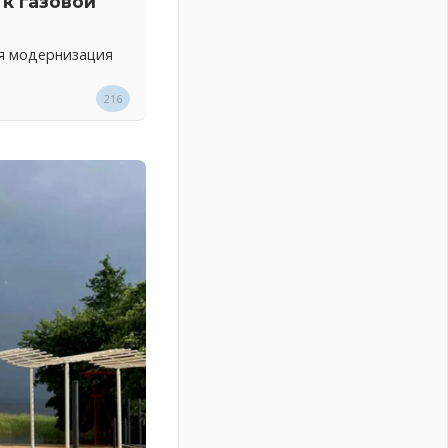
к газовой
ся модернизация
216