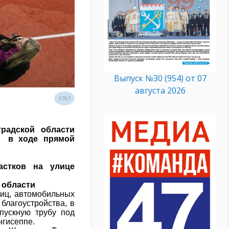
Выпуск №30 (954) от 07
августа 2026
1797
радской области
и
в ходе прямой
астков на улице
 области
лиц, автомобильных
благоустройства, в
пускную трубу под
нгисеппе.