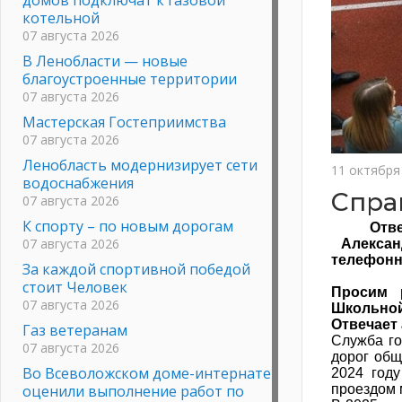
котельной
07 августа 2026
В Ленобласти — новые
благоустроенные территории
07 августа 2026
Мастерская Гостеприимства
07 августа 2026
Ленобласть модернизирует сети
11 октября
водоснабжения
Спра
07 августа 2026
К спорту – по новым дорогам
От
07 августа 2026
Алекса
телефонн
За каждой спортивной победой
стоит Человек
Просим 
07 августа 2026
Школьной
Отвечает
Газ ветеранам
Служба го
07 августа 2026
дорог общ
Во Всеволожском доме-интернате
2024 году
оценили выполнение работ по
проездом 