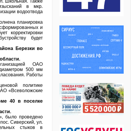
л. Школьная. Также
изысканий в мкр.
изации водоотвода
олнена планировка
е сформированных и
ует корректировки
устройству будет
айона Березки во
области.
рганизацией ОАО
 диаметром 500 мм
ласования. Работы
еновой политике
ОАО «Всеволожские
ме 40 в поселке
асти.
, было проведено
пос. Сиверский, ул.
ельных стыков в