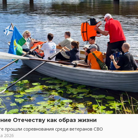
ние Отечеству как образ жизни
ге прошли соревнования среди ветеранов СВО
та 2026