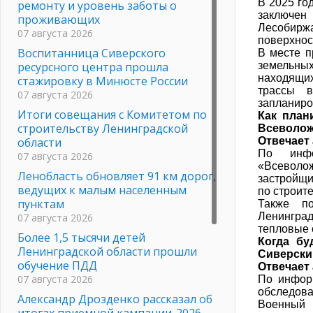
В 2025 го
ремонту и уровень заботы о
заключен
проживающих
Лесобиржа
07 августа 2026
поверхнос
Воспитанница Сиверского
В месте п
ресурсного центра прошла
земельных
находящи
стажировку в Минюсте России
трассы в
07 августа 2026
запланиро
Итоги совещания с Комитетом по
Как план
строительству Ленинградской
Всеволож
области
Отвечает
По инфо
07 августа 2026
«Всеволо
Ленобласть обновляет 91 км дорог,
застройщ
ведущих к малым населенным
по строит
пунктам
Также п
Ленинград
07 августа 2026
тепловые 
Более 1,5 тысячи детей
Когда бу
Ленинградской области прошли
Сиверский
обучение ПДД
Отвечает
07 августа 2026
По инфор
обследован
Александр Дрозденко рассказал об
Военный
итогах приемной кампании-2026