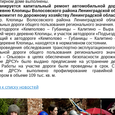
тирном доме выполнены.
анируется капитальный ремонт автомобильной дор
ревню Клопицы Волосовского района Ленинградской об
 комитет по дорожному хозяйству Ленинградской облас
р. Клопицы Волосовского района Ленинградской обла
ьных дороги общего пользования регионального значения.
автодороги «Кемполово – Губаницы – Калитино – Выра
й через деревню Клопицы, и участок автодороги «Подъезд 
щий к автодороге «Кемполово – Губаницы – Калитино
деревне Клопицы, находятся в нормативном состоянии.
проведения обследования транспортно-эксплуатационного
льной дороги общего пользования регионального зна
о - Ольхово» в целях обеспечения безопасности дорож
ое ДРСУ» было выдано предписание на устранение де
. Работы на участке дороги были проведены в срок. 
кое ДРСУ» выполнено профилирование гравийной
ром в объеме 109 тыс. кв. м.
 к списку новостей