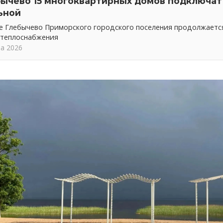
бычево 15 многоквартирных домов подключат 
ьной
ке Глебычево Приморского городского поселения продолжает
 теплоснабжения
та 2026