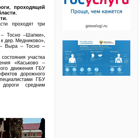
оги, проходящей
ласти.
ти.
сти проходят три
 – Тосно –Шапки»,
к дер. Медниково»,
 – Выра – Тосно –
 состояния участка
чения «Каськово –
ного движения ГБУ
фектов дорожного
Специалистами ГБУ
 дороги средним