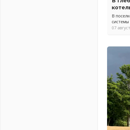
В Гле
04 августа 2026
котел
Никакого принуждения, только
письменное согласие
В посел
системы
04 августа 2026
07 авгус
Без риска для здоровья и кошелька
04 августа 2026
Важная информация
04 августа 2026
Что делать со сбережениями
04 августа 2026
Награды нашли строителей
03 августа 2026
Ленобласть повышает
производительность труда в ЖКХ
03 августа 2026
Поддержка волонтерских
объединений
03 августа 2026
Ладожский мост полностью