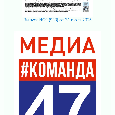
Открытое сердце и стремление делать добро
31 июля 2026
Давайте разберемся!
Выпуск №29 (953) от 31 июля 2026
30 июля 2026
Круглую ригу в Гатчине отреставрируют в
2027 году
30 июля 2026
Путешествие к западным рубежам
30 июля 2026
Лаголовская общеобразовательная школа
откроется к концу сентября
30 июля 2026
Ленобласть наводит порядок на дорогах и в
перевозках
30 июля 2026
Комфортное лето: в Ленобласти 30 июля
ожидается теплая и сухая погода
30 июля 2026
Ладожский мост на трассе «Кола» полностью