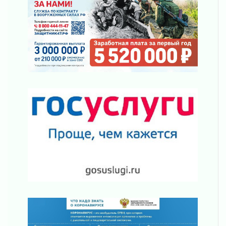
Пик топливного кризиса в Ленинградской
области прошёл
29 июля 2026
Ленобласть вошла в двадцатку лидеров по
освещению нацпроектов в СМИ
29 июля 2026
Легкоатлеты Ленинградской области вошли в
пятерку сильнейших на Первенстве России
29 июля 2026
Сотрудница почты в Кингисеппе
инсценировала пожар после кражи почти
полумиллиона рублей
29 июля 2026
С помощью камер в Ленобласти выписали
штрафов на 17 миллионов рублей за сброс
мусора
29 июля 2026
Региональная сеть контейнерных площадок
Ленобласти пополнится еще 300 объектами к
2027 году
29 июля 2026