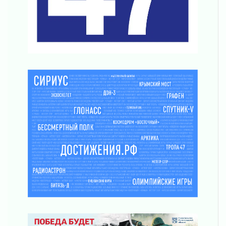
закроют для движения в ночь на 31 июля
30 июля 2026
Волейболисты из Всеволожского района
представят Ленинградскую область на
всероссийском финале в Москве
30 июля 2026
«Кубок Защитников Отечества» для
ветеранов СВО стартовал в Выборге
30 июля 2026
Заблудившегося пенсионера вывели из леса в
Тосненском районе
30 июля 2026
Редкие птенцы козодоя вылупились во
Всеволожском районе Ленобласти
30 июля 2026
Изменение расписания 565 автобуса
30 июля 2026
Объявлена продажа инвестиционных паев
29 июля 2026