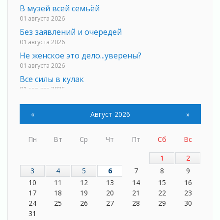
В музей всей семьёй
01 августа 2026
Без заявлений и очередей
01 августа 2026
Не женское это дело...уверены?
01 августа 2026
Все силы в кулак
01 августа 2026
Айда на пляж!
01 августа 2026
«
Август 2026
»
Один в поле — не воин
01 августа 2026
Пн
Вт
Ср
Чт
Пт
Сб
Вс
Пик топливного кризиса в регионе прошёл
1
2
31 июля 2026
3
4
5
6
7
8
9
О мужестве, долге и стойкости
10
11
12
13
14
15
16
31 июля 2026
17
18
19
20
21
22
23
Ленинградцы — бойцам «Барс-Ленинградец»
24
25
26
27
28
29
30
31 июля 2026
31