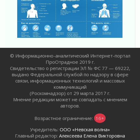
Спасатели эвакуировали мужчину с
поврежденной ногой из леса в Гатчинском
округе
29 июля 2026
353 дома подключили к газу за неделю в
Ленинградской области
29 июля 2026
Семья из Кингисеппского района вошла в
© Информационно-аналитический Интернет-портал
число лучших на конкурсе «Семья года»
ПроОтрадное 2019 г.
Свидетельство о регистрации ЭЛ № ФС 77 — 69222,
29 июля 2026
выдано Федеральной службой по надзору в сфере
Стихийную свалку строительного мусора
связи, информационных технологий и массовых
убрали в Ивангороде
коммуникаций
29 июля 2026
(Роскомнадзор) от 29 марта 2017 г.
Ленобласть представила проект прогноза
Мнение редакции может не совпадать с мнением
социально-экономического развития региона
авторов.
на 2027-2029 годы
29 июля 2026
Возрастное ограничение:
16+
Быстро, удобно и безопасно
Учредитель:
ООО «Невская волна»
28 июля 2026
Главный редактор:
Алексеева Елена Викторовна