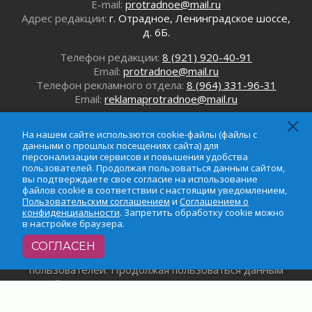
Ленобласть готовится к новому учебному
E-mail:
protradnoe@mail.ru
году
Адрес редакции:
г. Отрадное, Ленинградское шоссе,
28 июля 2026
д. 6Б.
Сага о Ратиборе
Телефон редакции:
8 (921) 920-40-91
28 июля 2026
Email:
protradnoe@mail.ru
Корела — там, где оживает история
Телефон рекламного отдела:
8 (964) 331-96-31
28 июля 2026
Email:
reklamaprotradnoe@mail.ru
На нашем сайте использются cookie-файлы (файлы с
данными о прошлых посещениях сайта) для
персонализации сервисов и повышения удобства
пользователей. Продолжая пользоваться данным сайтом,
вы подтверждаете свое согласие на использование
файлов cookie в соответствии с настоящим уведомлением,
Пользовательским соглашением
и
Соглашением о
конфиденциальности
. Запретить обработку cookie можно
в настройке браузера.
На нашем сайте использются cookie-файлы (файлы с
данными о прошлых посещениях сайта) для
СОГЛАСЕН
персонализации сервисов и повышения удобства
пользователей. Продолжая пользоваться данным
сайтом, вы подтверждаете свое согласие на
использование файлов cookie в соответствии с
настоящим уведомлением,
Пользовательским