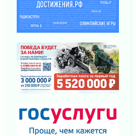
30 июля 2026
Заблудившегося пенсионера вывели из леса в
Тосненском районе
30 июля 2026
Редкие птенцы козодоя вылупились во
Всеволожском районе Ленобласти
30 июля 2026
Изменение расписания 565 автобуса
30 июля 2026
Объявлена продажа инвестиционных паев
29 июля 2026
Пик топливного кризиса в Ленинградской
области прошёл
29 июля 2026
Ленобласть вошла в двадцатку лидеров по
освещению нацпроектов в СМИ
29 июля 2026
Легкоатлеты Ленинградской области вошли в
пятерку сильнейших на Первенстве России
29 июля 2026