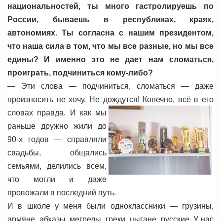
национальностей, ты много гастролируешь по
России, бываешь в республиках, краях,
автономиях. Ты согласна с нашим президентом,
что наша сила в том, что мы все разные, но мы все
едины? И именно это не дает нам сломаться,
проиграть, подчиниться кому-либо?
— Эти слова — подчиниться, сломаться — даже
произносить не хочу. Не дождутся! Конечно, всё в его
словах
правда. И как мы
раньше дружно жили до
90-х годов — справляли
свадьбы, общались
семьями, делились всем,
что могли и даже
провожали в последний путь.
И в школе у меня были одноклассники — грузины,
армяне, абхазы, мегрелы, греки, цыгане, русские. У нас