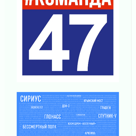
Путешествие к западным рубежам
30 июля 2026
Лаголовская общеобразовательная школа
откроется к концу сентября
30 июля 2026
Ленобласть наводит порядок на дорогах и в
перевозках
30 июля 2026
Комфортное лето: в Ленобласти 30 июля
ожидается теплая и сухая погода
30 июля 2026
Ладожский мост на трассе «Кола» полностью
закроют для движения в ночь на 31 июля
30 июля 2026
Волейболисты из Всеволожского района
представят Ленинградскую область на
всероссийском финале в Москве
30 июля 2026
«Кубок Защитников Отечества» для
ветеранов СВО стартовал в Выборге