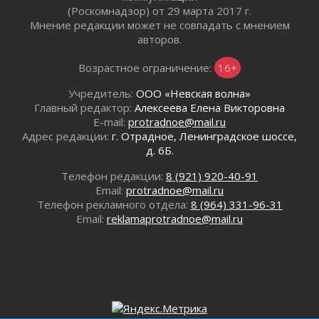
число лучших на конкурсе «Семья года»
(Роскомнадзор) от 29 марта 2017 г.
29 июля 2026
Мнение редакции может не совпадать с мнением
авторов.
Стихийную свалку строительного мусора
убрали в Ивангороде
Возрастное ограничение:
16+
29 июля 2026
Ленобласть представила проект прогноза
Учредитель:
ООО «Невская волна»
социально-экономического развития региона
Главный редактор:
Алексеева Елена Викторовна
на 2027-2029 годы
E-mail:
protradnoe@mail.ru
29 июля 2026
Адрес редакции:
г. Отрадное, Ленинградское шоссе,
д. 6Б.
Быстро, удобно и безопасно
28 июля 2026
Телефон редакции:
8 (921) 920-40-91
Ленобласть готовится к новому учебному
Email:
protradnoe@mail.ru
году
Телефон рекламного отдела:
8 (964) 331-96-31
28 июля 2026
Email:
reklamaprotradnoe@mail.ru
Сага о Ратиборе
28 июля 2026
Корела — там, где оживает история
28 июля 2026