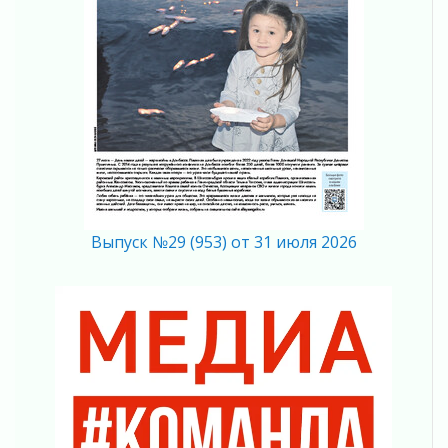
В Шлиссельбурге прошла акция «Белый
кораблик Памяти»
31 июля 2026
Новые возможности для творчества
31 июля 2026
За сухими цифрами — реальная жизнь
31 июля 2026
От инженера-создателя к волонтёрам
«Созидателям»
31 июля 2026
Генеральная репетиция векового юбилея
Выпуск №29 (953) от 31 июля 2026
31 июля 2026
Открытое сердце и стремление делать добро
31 июля 2026
Давайте разберемся!
30 июля 2026
Круглую ригу в Гатчине отреставрируют в
2027 году
30 июля 2026