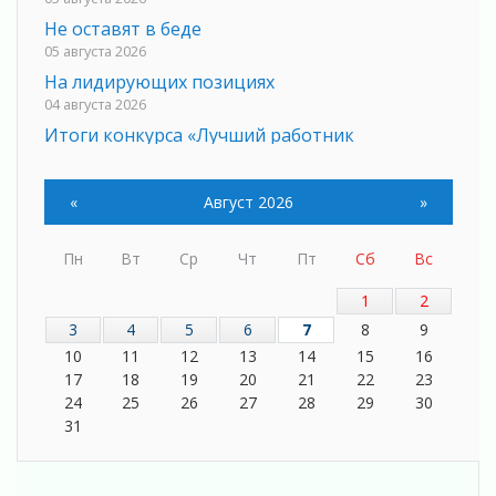
Не оставят в беде
05 августа 2026
На лидирующих позициях
04 августа 2026
Итоги конкурса «Лучший работник
Кадрового центра – 2026» подведены!
04 августа 2026
«
Август 2026
»
Ставка на дисциплину на перекрестках
04 августа 2026
Пн
Вт
Ср
Чт
Пт
Сб
Вс
В Ленобласти растет потребление
мобильного трафика
1
2
04 августа 2026
3
4
5
6
7
8
9
Полумрак бьёт по карману
10
11
12
13
14
15
16
04 августа 2026
17
18
19
20
21
22
23
Вниманию автомобилистов!
24
25
26
27
28
29
30
04 августа 2026
31
Память, сталь и музыка
04 августа 2026