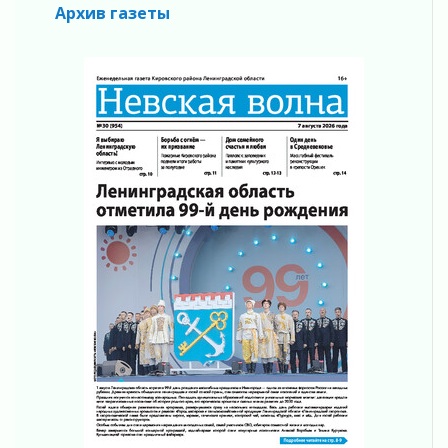
Регион готовится к выборам
Архив газеты
04 августа 2026
Никакого принуждения, только письменное
согласие
04 августа 2026
Без риска для здоровья и кошелька
04 августа 2026
Важная информация
04 августа 2026
Что делать со сбережениями
04 августа 2026
Награды нашли строителей
03 августа 2026
Ленобласть повышает производительность
труда в ЖКХ
03 августа 2026
Поддержка волонтерских объединений
03 августа 2026
Ладожский мост полностью закроют на два
часа