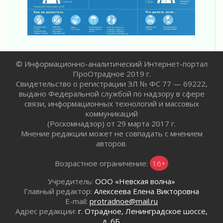
Лето катится с горки
01 августа 2026
В Ленобласти открылась экспозиция к 150-
летию Билибина
01 августа 2026
Лето без гаджетов
© Информационно-аналитический Интернет-портал
01 августа 2026
ПроОтрадное 2019 г.
Свидетельство о регистрации ЭЛ № ФС 77 — 69222,
Болезнь девственниц и вампиров
выдано Федеральной службой по надзору в сфере
01 августа 2026
связи, информационных технологий и массовых
Безмолвный крик о помощи
коммуникаций
01 августа 2026
(Роскомнадзор) от 29 марта 2017 г.
Мнение редакции может не совпадать с мнением
В музей всей семьёй
авторов.
01 августа 2026
Без заявлений и очередей
Возрастное ограничение:
16+
01 августа 2026
Учредитель:
ООО «Невская волна»
Не женское это дело...уверены?
Главный редактор:
Алексеева Елена Викторовна
01 августа 2026
E-mail:
protradnoe@mail.ru
Все силы в кулак
Адрес редакции:
г. Отрадное, Ленинградское шоссе,
01 августа 2026
д. 6Б.