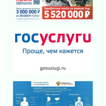
Жителям Ленобласти напомнили, как
действовать при укусе клеща
02 августа 2026
В Ивангороде назвали новых почетных
граждан Ленинградской области
02 августа 2026
Готовность №1
02 августа 2026
Километровые столбы «Дороги жизни»
отправили на реставрацию
02 августа 2026
Ленобласть внедрила передовую подготовку
операторов БПЛА
02 августа 2026
В Ивангороде появилась «Избушка-
воробушка»
02 августа 2026
Юхла, мука, кантеле и Водяной
01 августа 2026