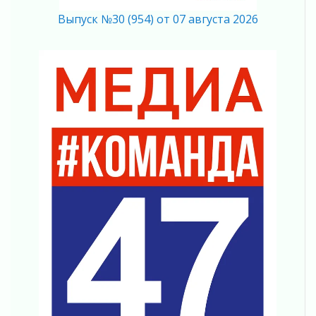
03 августа 2026
Выпуск №30 (954) от 07 августа 2026
Музеи Ленобласти обновляют пространства
03 августа 2026
Новая площадка: 2027
03 августа 2026
Часть медиков в Ленобласти сможет
рассчитывать на доплату от региона
03 августа 2026
За сутки в Ленинградской области
ликвидировали 10 пожаров
03 августа 2026
Клюква наливается, но в корзинку пока не
просится
03 августа 2026
Строительные компании Ленобласти
подняли зарплаты почти на 40% за год
03 августа 2026
Шесть новых жизней в честь дня рождения
Ленинградской области