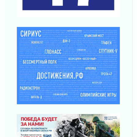
03 августа 2026
Уроки безопасности для детей и взрослых
03 августа 2026
Ленобласть отмечает День Воздушно-
десантных войск
02 августа 2026
«Активное лето»
02 августа 2026
Ленобласть отметила заслуги жителей перед
регионом и страной
02 августа 2026
Ладога — не пруд
02 августа 2026
ПСК через Гослуслуги напомнит жителям
Ленинградской области о неоплаченных
счетах
02 августа 2026
Пропавшего подростка нашли в Кировском
районе Ленобласти
02 августа 2026