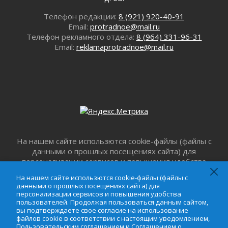
Айда на пляж!
Телефон редакции:
8 (921) 920-40-91
01 августа 2026
Email:
protradnoe@mail.ru
Один в поле — не воин
Телефон рекламного отдела:
8 (964) 331-96-31
01 августа 2026
Email:
reklamaprotradnoe@mail.ru
Пик топливного кризиса в регионе прошёл
31 июля 2026
О мужестве, долге и стойкости
31 июля 2026
Ленинградцы — бойцам «Барс-Ленинградец»
31 июля 2026
Маршрутами будущего — к заветной цели
31 июля 2026
На нашем сайте использются cookie-файлы (файлы с
данными о прошлых посещениях сайта) для
«Корвет» на страже
персонализации сервисов и повышения удобства
31 июля 2026
пользователей. Продолжая пользоваться данным
Правила для жизни
На нашем сайте использются cookie-файлы (файлы с
сайтом, вы подтверждаете свое согласие на
данными о прошлых посещениях сайта) для
31 июля 2026
использование файлов cookie в соответствии с
персонализации сервисов и повышения удобства
С рабочим визитом
настоящим уведомлением,
Пользовательским
пользователей. Продолжая пользоваться данным сайтом,
вы подтверждаете свое согласие на использование
соглашением
и
Соглашением о
31 июля 2026
файлов cookie в соответствии с настоящим уведомлением,
конфиденциальности
. Запретить обработку cookie
В Шлиссельбурге прошла акция «Белый
Пользовательским соглашением
и
Соглашением о