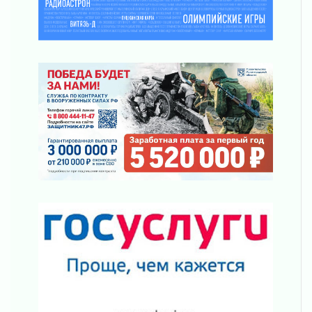
Строительные компании Ленобласти
подняли зарплаты почти на 40% за год
03 августа 2026
Шесть новых жизней в честь дня рождения
Ленинградской области
03 августа 2026
Уроки безопасности для детей и взрослых
03 августа 2026
Ленобласть отмечает День Воздушно-
десантных войск
02 августа 2026
«Активное лето»
02 августа 2026
Ленобласть отметила заслуги жителей перед
регионом и страной
02 августа 2026
Ладога — не пруд
02 августа 2026
ПСК через Гослуслуги напомнит жителям