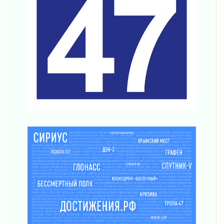
труда в ЖКХ
03 августа 2026
Поддержка волонтерских объединений
03 августа 2026
Ладожский мост полностью закроют на два
часа
03 августа 2026
Музеи Ленобласти обновляют пространства
03 августа 2026
Новая площадка: 2027
03 августа 2026
Часть медиков в Ленобласти сможет
рассчитывать на доплату от региона
03 августа 2026
За сутки в Ленинградской области
ликвидировали 10 пожаров
03 августа 2026
Клюква наливается, но в корзинку пока не
просится
03 августа 2026