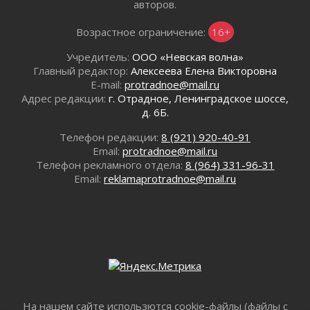
авторов.
В Ивангороде появилась «Избушка-
воробушка»
Возрастное ограничение:
16+
02 августа 2026
Учредитель:
ООО «Невская волна»
Юхла, мука, кантеле и Водяной
Главный редактор:
Алексеева Елена Викторовна
01 августа 2026
E-mail:
protradnoe@mail.ru
Лето катится с горки
Адрес редакции:
г. Отрадное, Ленинградское шоссе,
01 августа 2026
д. 6Б.
В Ленобласти открылась экспозиция к 150-
Телефон редакции:
8 (921) 920-40-91
летию Билибина
Email:
protradnoe@mail.ru
01 августа 2026
Телефон рекламного отдела:
8 (964) 331-96-31
Лето без гаджетов
Email:
reklamaprotradnoe@mail.ru
01 августа 2026
Болезнь девственниц и вампиров
01 августа 2026
Безмолвный крик о помощи
01 августа 2026
В музей всей семьёй
01 августа 2026
Без заявлений и очередей
На нашем сайте использются cookie-файлы (файлы с