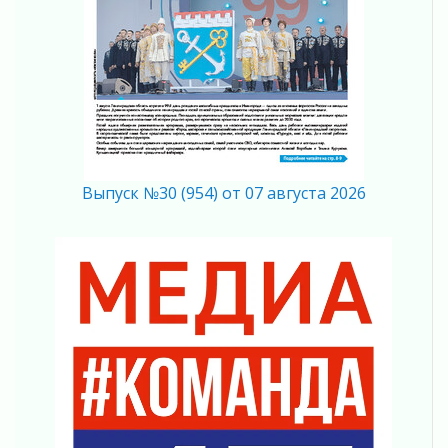
04 августа 2026
Вниманию автомобилистов!
04 августа 2026
Память, сталь и музыка
04 августа 2026
Регион готовится к выборам
04 августа 2026
Никакого принуждения, только письменное
Выпуск №30 (954) от 07 августа 2026
согласие
04 августа 2026
Без риска для здоровья и кошелька
04 августа 2026
Важная информация
04 августа 2026
Что делать со сбережениями
04 августа 2026
Награды нашли строителей
03 августа 2026
Ленобласть повышает производительность