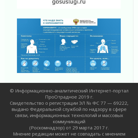
Ленинградской области о неоплаченных
счетах
02 августа 2026
Пропавшего подростка нашли в Кировском
районе Ленобласти
02 августа 2026
Жителям Ленобласти напомнили, как
действовать при укусе клеща
02 августа 2026
В Ивангороде назвали новых почетных
граждан Ленинградской области
02 августа 2026
Готовность №1
© Информационно-аналитический Интернет-портал
02 августа 2026
ПроОтрадное 2019 г.
Километровые столбы «Дороги жизни»
Свидетельство о регистрации ЭЛ № ФС 77 — 69222,
отправили на реставрацию
выдано Федеральной службой по надзору в сфере
02 августа 2026
связи, информационных технологий и массовых
коммуникаций
Ленобласть внедрила передовую подготовку
(Роскомнадзор) от 29 марта 2017 г.
операторов БПЛА
Мнение редакции может не совпадать с мнением
02 августа 2026