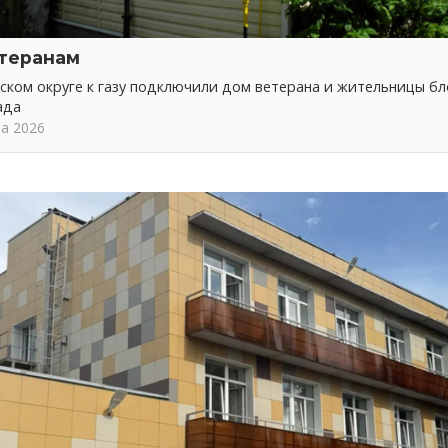
етеранам
ском округе к газу подключили дом ветерана и жительницы б
ада
та 2026