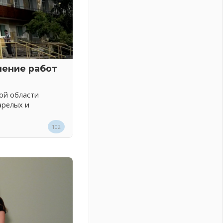
нение работ
ой области
арелых и
102