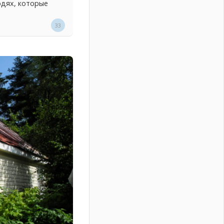
юдях, которые
33