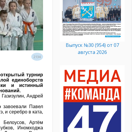
Выпуск №30 (954) от 07
августа 2026
2134
м
 открытый турнир
лой единоборств
вки и истинный
нований.
г Газизулин, Андрей
э завоевали Павел
, и серебро в ката,
 Белоусов, Артём
Зубков, Иномходжа