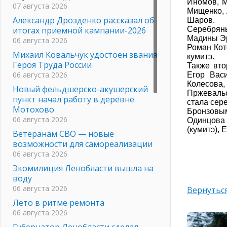
Иномов, М
07 августа 2026
Мищенко, 
Александр Дрозденко рассказал об
Шаров.
итогах приемной кампании-2026
Серебрян
Мадины Э
06 августа 2026
Роман Кот
Михаил Ковальчук удостоен звания
кумитэ.
Героя Труда России
Также вто
06 августа 2026
Егор Вас
Колесова,
Новый фельдшерско-акушерский
Пржевальс
пункт начал работу в деревне
стала сер
Мотохово
Бронзовы
06 августа 2026
Одинцова 
(кумитэ), 
Ветеранам СВО — новые
возможности для самореализации
06 августа 2026
Экомилиция Ленобласти вышла на
воду
06 августа 2026
Вернуться
Лето в ритме ремонта
06 августа 2026
Губернатор Ленобласти сделал