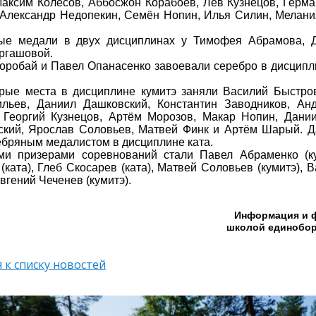
аксим Колесов, Аббосжон Корабоев, Лев Кузнецов, Герм
Александр Недопекин, Семён Нопин, Илья Силин, Мелани
ые медали в двух дисциплинах у Тимофея Абрамова, 
ргашовой.
оробай и Павел Опанасенко завоевали серебро в дисципли
рые места в дисциплине кумитэ заняли Василий Быстров
ильев, Даниил Дашковский, Константин Заводников, Ан
 Георгий Кузнецов, Артём Морозов, Макар Нопин, Дани
кий, Ярослав Соловьев, Матвей Финк и Артём Шарый. Д
ебряным медалистом в дисциплине ката.
ми призерами соревнований стали Павел Абраменко (ку
(ката), Глеб Скосарев (ката), Матвей Соловьев (кумитэ),
Евгений Чеченев (кумитэ).
Информация и 
школой единобор
 к списку новостей