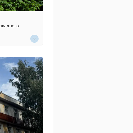
локадного
52