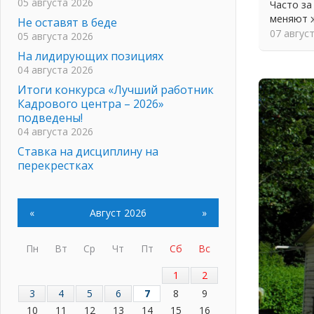
05 августа 2026
Часто з
меняют 
Не оставят в беде
07 авгус
05 августа 2026
На лидирующих позициях
04 августа 2026
Итоги конкурса «Лучший работник
Кадрового центра – 2026»
подведены!
04 августа 2026
Ставка на дисциплину на
перекрестках
04 августа 2026
В Ленобласти растет потребление
мобильного трафика
«
Август 2026
»
04 августа 2026
Полумрак бьёт по карману
Пн
Вт
Ср
Чт
Пт
Сб
Вс
04 августа 2026
1
2
Вниманию автомобилистов!
3
4
5
6
7
8
9
04 августа 2026
10
11
12
13
14
15
16
Память, сталь и музыка