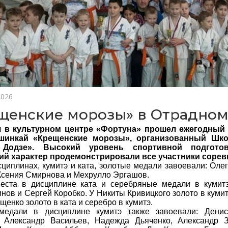
2026
щенские морозы» в Отрадно
я в культурном центре «Фортуна» прошел ежегодный
шинкай «Крещенские морозы», организованный Шко
Додзе».
Высокий уровень спортивной подгото
ий характер продемонстрировали все участники сорев
сциплинах, кумитэ и ката, золотые медали завоевали: Оле
Ксения Смирнова и Мехрулло Эргашов.
еста в дисциплине ката и серебряные медали в кумит
нов и Сергей Коробко. У Никиты Кривицкого золото в кумитэ
енко золото в ката и серебро в кумитэ.
медали в дисциплине кумитэ также завоевали: Денис
, Александр Васильев, Надежда Дьяченко, Александр 