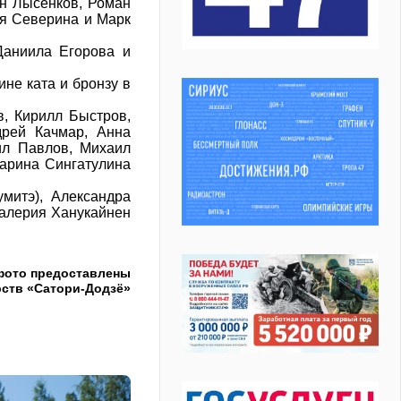
ан Лысенков, Роман
я Северина и Марк
Даниила Егорова и
не ката и бронзу в
, Кирилл Быстров,
дрей Качмар, Анна
ил Павлов, Михаил
арина Сингатулина
митэ), Александра
 Валерия Ханукайнен
фото предоставлены
ств «Сатори-Додзё»