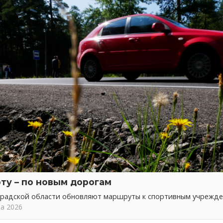
рту – по новым дорогам
градской области обновляют маршруты к спортивным учрежд
та 2026