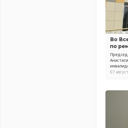
03 августа 2026
Ладожский мост полностью
закроют на два часа
03 августа 2026
Музеи Ленобласти обновляют
пространства
Во Вс
03 августа 2026
по ре
Новая площадка: 2027
Председ
03 августа 2026
Анастас
Часть медиков в Ленобласти
инвалид
сможет рассчитывать на доплату
07 авгус
от региона
03 августа 2026
За сутки в Ленинградской области
ликвидировали 10 пожаров
03 августа 2026
Клюква наливается, но в корзинку
пока не просится
03 августа 2026