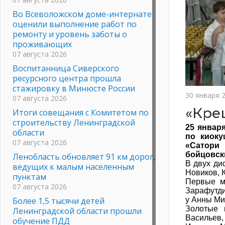
Во Всеволожском доме-интернате
оценили выполнение работ по
ремонту и уровень заботы о
проживающих
07 августа 2026
Воспитанница Сиверского
ресурсного центра прошла
стажировку в Минюсте России
30 января 
07 августа 2026
«Кре
Итоги совещания с Комитетом по
строительству Ленинградской
25 январ
области
по киоку
07 августа 2026
«Сатори 
бойцовск
Ленобласть обновляет 91 км дорог,
В двух ди
ведущих к малым населенным
Новиков, 
пунктам
Первые м
07 августа 2026
Зарафутди
Более 1,5 тысячи детей
у Анны Мищ
Золотые 
Ленинградской области прошли
Васильев
обучение ПДД