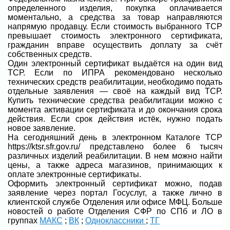
определенного изделия, покупка оплачивается
моментально, а средства за товар направляются
напрямую продавцу. Если стоимость выбранного ТСР
превышает стоимость электронного сертификата,
гражданин вправе осуществить доплату за счёт
собственных средств.
Один электронный сертификат выдаётся на один вид
ТСР. Если по ИПРА рекомендовано несколько
технических средств реабилитации, необходимо подать
отдельные заявления — своё на каждый вид ТСР.
Купить технические средства реабилитации можно с
момента активации сертификата и до окончания срока
действия. Если срок действия истёк, нужно подать
новое заявление.
На сегодняшний день в электронном Каталоге ТСР
https://ktsr.sfr.gov.ru/ представлено более 6 тысяч
различных изделий реабилитации. В нем можно найти
цены, а также адреса магазинов, принимающих к
оплате электронные сертификаты.
Оформить электронный сертификат можно, подав
заявление через портал Госуслуг, а также лично в
клиентской службе Отделения или офисе МФЦ.
Больше
новостей о работе Отделения СФР по СПб и ЛО в
группах
МАКС
;
ВК
;
Одноклассники
;
ТГ