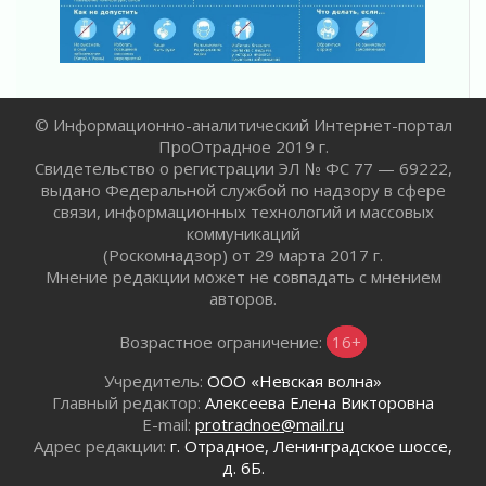
02 августа 2026
Готовность №1
02 августа 2026
Километровые столбы «Дороги жизни»
отправили на реставрацию
© Информационно-аналитический Интернет-портал
ПроОтрадное 2019 г.
02 августа 2026
Свидетельство о регистрации ЭЛ № ФС 77 — 69222,
Ленобласть внедрила передовую подготовку
выдано Федеральной службой по надзору в сфере
операторов БПЛА
связи, информационных технологий и массовых
02 августа 2026
коммуникаций
В Ивангороде появилась «Избушка-
(Роскомнадзор) от 29 марта 2017 г.
воробушка»
Мнение редакции может не совпадать с мнением
02 августа 2026
авторов.
Юхла, мука, кантеле и Водяной
Возрастное ограничение:
16+
01 августа 2026
Лето катится с горки
Учредитель:
ООО «Невская волна»
01 августа 2026
Главный редактор:
Алексеева Елена Викторовна
E-mail:
protradnoe@mail.ru
В Ленобласти открылась экспозиция к 150-
Адрес редакции:
г. Отрадное, Ленинградское шоссе,
летию Билибина
д. 6Б.
01 августа 2026