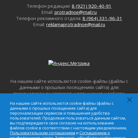
Лето без гаджетов
Телефон редакции:
8 (921) 920-40-91
01 августа 2026
Email:
protradnoe@mail.ru
Телефон рекламного отдела:
8 (964) 331-96-31
Болезнь девственниц и вампиров
Email:
reklamaprotradnoe@mail.ru
01 августа 2026
Безмолвный крик о помощи
01 августа 2026
В музей всей семьёй
01 августа 2026
Без заявлений и очередей
01 августа 2026
Не женское это дело...уверены?
На нашем сайте использются cookie-файлы (файлы с
01 августа 2026
данными о прошлых посещениях сайта) для
Все силы в кулак
персонализации сервисов и повышения удобства
пользователей. Продолжая пользоваться данным
01 августа 2026
На нашем сайте использются cookie-файлы (файлы с
сайтом, вы подтверждаете свое согласие на
Айда на пляж!
данными о прошлых посещениях сайта) для
использование файлов cookie в соответствии с
персонализации сервисов и повышения удобства
01 августа 2026
настоящим уведомлением,
Пользовательским
пользователей. Продолжая пользоваться данным сайтом,
Один в поле — не воин
вы подтверждаете свое согласие на использование
соглашением
и
Соглашением о
файлов cookie в соответствии с настоящим уведомлением,
01 августа 2026
конфиденциальности
. Запретить обработку cookie
Пользовательским соглашением
и
Соглашением о
можно в настройке браузера.
Пик топливного кризиса в регионе прошёл
конфиденциальности
. Запретить обработку cookie можно