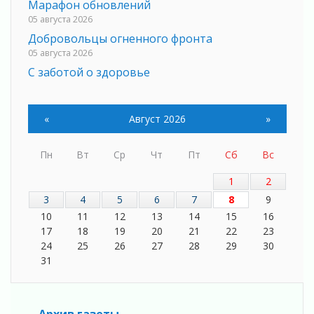
Марафон обновлений
05 августа 2026
Добровольцы огненного фронта
05 августа 2026
С заботой о здоровье
05 августа 2026
Лучшая из лучших
«
Август 2026
»
05 августа 2026
Пульс региона
05 августа 2026
Пн
Вт
Ср
Чт
Пт
Сб
Вс
«Результат командный, заслуга каждого
1
2
ведомства и муниципалитета»
3
4
5
6
7
8
9
05 августа 2026
10
11
12
13
14
15
16
Вдохновлять, просвещать и объединять!
17
18
19
20
21
22
23
05 августа 2026
24
25
26
27
28
29
30
Не оставят в беде
31
05 августа 2026
На лидирующих позициях
04 августа 2026
Архив газеты