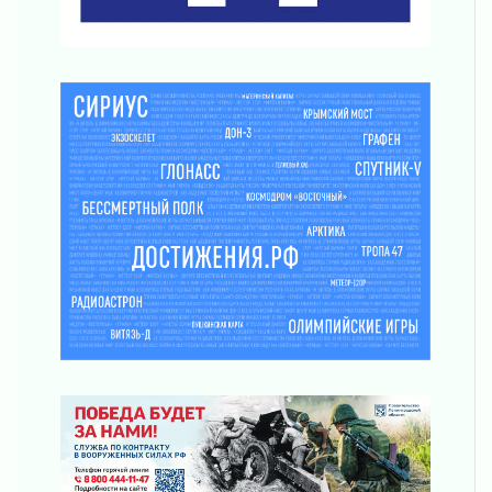
03 августа 2026
Часть медиков в Ленобласти сможет
рассчитывать на доплату от региона
03 августа 2026
За сутки в Ленинградской области
ликвидировали 10 пожаров
03 августа 2026
Клюква наливается, но в корзинку пока не
просится
03 августа 2026
Строительные компании Ленобласти
подняли зарплаты почти на 40% за год
03 августа 2026
Шесть новых жизней в честь дня рождения
Ленинградской области
03 августа 2026
Уроки безопасности для детей и взрослых
03 августа 2026
Ленобласть отмечает День Воздушно-
десантных войск