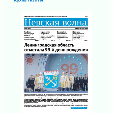
Итоги конкурса «Лучший работник
Кадрового центра – 2026» подведены!
04 августа 2026
Ставка на дисциплину на перекрестках
04 августа 2026
В Ленобласти растет потребление
мобильного трафика
04 августа 2026
Полумрак бьёт по карману
04 августа 2026
Вниманию автомобилистов!
04 августа 2026
Память, сталь и музыка
04 августа 2026
Регион готовится к выборам
04 августа 2026
Никакого принуждения, только письменное
согласие
04 августа 2026