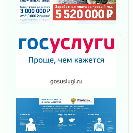
02 августа 2026
«Активное лето»
02 августа 2026
Ленобласть отметила заслуги жителей перед
регионом и страной
02 августа 2026
Ладога — не пруд
02 августа 2026
ПСК через Гослуслуги напомнит жителям
Ленинградской области о неоплаченных
счетах
02 августа 2026
Пропавшего подростка нашли в Кировском
районе Ленобласти
02 августа 2026
Жителям Ленобласти напомнили, как
действовать при укусе клеща
02 августа 2026
В Ивангороде назвали новых почетных
граждан Ленинградской области