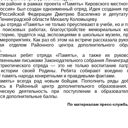
ом районе в рамках проекта «Память» Кировского местног
оссия» был создан одноименный отряд. Идея создания п
 Российской Федерации Дмитрию Василенко и депутату
Ленинградской области Михаилу Коломыцеву.
ы отряда «Память» не только преуспевают в учебе, но и 
 поисковых работах, благоустройстве мемориальных ко
сторию, трудятся над экспозициями в школьных музеях, п
мероприятиях. Как раз об этом на встрече рассказала рук
ая отделом Районного центра дополнительного обр
.
тивных ребят отряда «Память», а также их руково
твенными письмами Законодательного собрания Ленинград
триотического отряда — это не только воспитание патр
 истории своей Родины. Ребята собирают воедино с
 память народа конкретными и правдивыми фактами.
амять» всегда рад новым бойцам. Пополнить ряды до
ись в Районный центр дополнительного образования.
ьческую деятельность при поступлении в образовате
ся дополнительные баллы.
По материалам пресс-службы