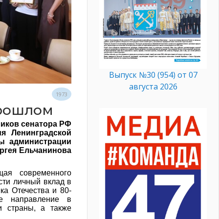
Выпуск №30 (954) от 07
августа 2026
1973
прошлом
ников сенатора РФ
я Ленинградской
ы администрации
ргея Ельчанинова
ая современного
сти личный вклад в
ка Отечества и 80-
ое направление в
и страны, а также