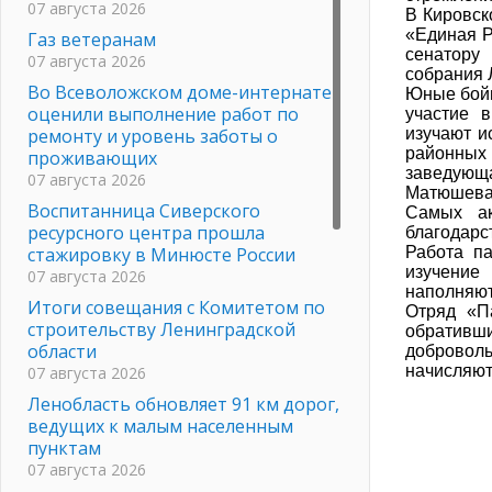
07 августа 2026
В Кировск
«Единая Р
Газ ветеранам
сенатору
07 августа 2026
собрания 
Во Всеволожском доме-интернате
Юные бойц
оценили выполнение работ по
участие в
ремонту и уровень заботы о
изучают и
районных 
проживающих
заведующ
07 августа 2026
Матюшева
Воспитанница Сиверского
Самых ак
ресурсного центра прошла
благодарс
стажировку в Минюсте России
Работа па
изучение
07 августа 2026
наполняют
Итоги совещания с Комитетом по
Отряд «П
строительству Ленинградской
обративш
области
добровол
начисляют
07 августа 2026
Ленобласть обновляет 91 км дорог,
ведущих к малым населенным
пунктам
07 августа 2026