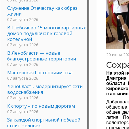
Служение Отечеству как образ
жизни
07 августа 2026
В Глебычево 15 многоквартирных
домов подключат к газовой
котельной
07 августа 2026
В Ленобласти — новые
20 июня 20
благоустроенные территории
Сохр
07 августа 2026
Мастерская Гостеприимства
На этой 
07 августа 2026
Дмитрия 
области 
Ленобласть модернизирует сети
Кировско
водоснабжения
с активис
07 августа 2026
Добровол
К спорту – по новым дорогам
общества.
07 августа 2026
общее дел
летия По
За каждой спортивной победой
волонтёр
стоит Человек
стремлени