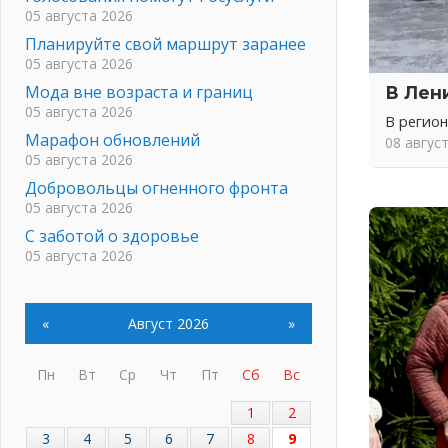
05 августа 2026
Планируйте свой маршрут заранее
05 августа 2026
Мода вне возраста и границ
В Лен
05 августа 2026
В регио
Марафон обновлений
08 авгус
05 августа 2026
Добровольцы огненного фронта
05 августа 2026
С заботой о здоровье
05 августа 2026
Лучшая из лучших
05 августа 2026
«
Август 2026
»
Пульс региона
05 августа 2026
Пн
Вт
Ср
Чт
Пт
Сб
Вс
«Результат командный, заслуга
каждого ведомства и
1
2
муниципалитета»
3
4
5
6
7
8
9
05 августа 2026