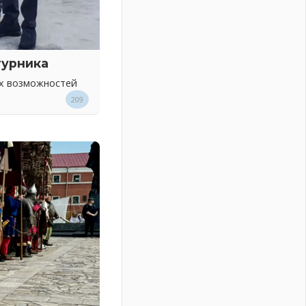
турника
ых возможностей
209