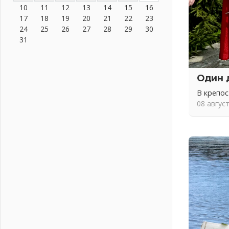
10
11
12
13
14
15
16
Вдохновлять, просвещать и
17
18
19
20
21
22
23
объединять!
24
25
26
27
28
29
30
05 августа 2026
31
Не оставят в беде
05 августа 2026
На лидирующих позициях
Один 
04 августа 2026
В крепо
Итоги конкурса «Лучший работник
Кадрового центра – 2026»
08 авгус
подведены!
04 августа 2026
Ставка на дисциплину на
перекрестках
04 августа 2026
В Ленобласти растет потребление
мобильного трафика
04 августа 2026
Полумрак бьёт по карману
04 августа 2026