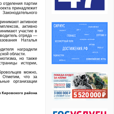
о отделения партии
роекта принадлежит
 Законодательного
принимают активное
мплексов, активно
ринимают участие в
оводитель отряда —
азования Наталья
дителя наградили
ской области.
иотизма, но также
траницы истории,
бровольцев можно,
 Отметим, что за
льные организации
 Кировского района