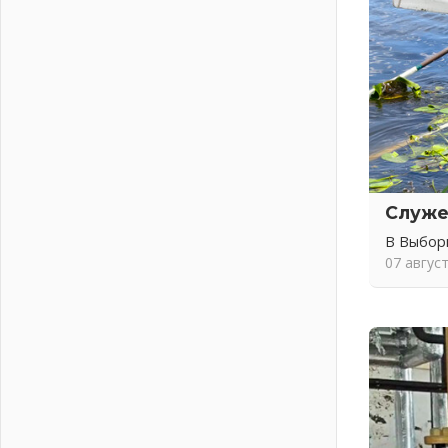
Вниманию автомобилистов!
04 августа 2026
Память, сталь и музыка
04 августа 2026
Регион готовится к выборам
04 августа 2026
Никакого принуждения, только
письменное согласие
04 августа 2026
Служе
Без риска для здоровья и кошелька
04 августа 2026
В Выбор
07 авгус
Важная информация
04 августа 2026
Что делать со сбережениями
04 августа 2026
Награды нашли строителей
03 августа 2026
Ленобласть повышает
производительность труда в ЖКХ