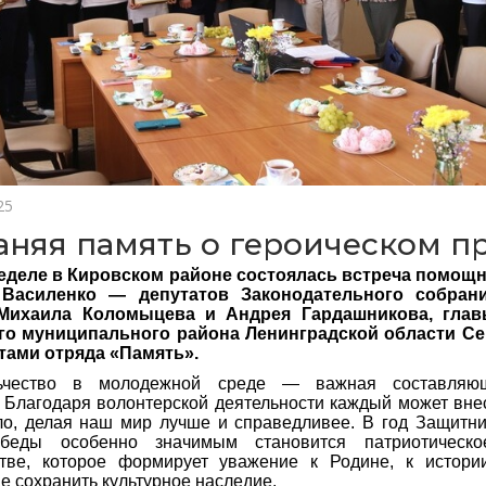
25
аняя память о героическом 
неделе в Кировском районе состоялась встреча помощ
Василенко — депутатов Законодательного собрани
Михаила Коломыцева и Андрея Гардашникова, глав
го муниципального района Ленинградской области Се
тами отряда «Память».
ьчество в молодежной среде — важная составляющ
 Благодаря волонтерской деятельности каждый может вне
о, делая наш мир лучше и справедливее. В год Защитни
беды особенно значимым становится патриотическ
стве, которое формирует уважение к Родине, к истори
е сохранить культурное наследие.