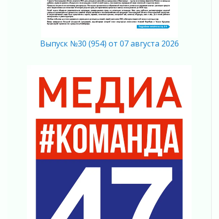
Полумрак бьёт по карману
04 августа 2026
Вниманию автомобилистов!
04 августа 2026
Выпуск №30 (954) от 07 августа 2026
Память, сталь и музыка
04 августа 2026
Регион готовится к выборам
04 августа 2026
Никакого принуждения, только письменное
согласие
04 августа 2026
Без риска для здоровья и кошелька
04 августа 2026
Важная информация
04 августа 2026
Что делать со сбережениями
04 августа 2026
Награды нашли строителей
03 августа 2026