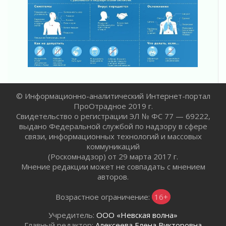
ПСК через Гослуслуги напомнит жителям
Ленинградской области о неоплаченных
счетах
02 августа 2026
Пропавшего подростка нашли в Кировском
районе Ленобласти
02 августа 2026
Жителям Ленобласти напомнили, как
© Информационно-аналитический Интернет-портал
действовать при укусе клеща
ПроОтрадное 2019 г.
02 августа 2026
Свидетельство о регистрации ЭЛ № ФС 77 — 69222,
В Ивангороде назвали новых почетных
выдано Федеральной службой по надзору в сфере
граждан Ленинградской области
связи, информационных технологий и массовых
02 августа 2026
коммуникаций
(Роскомнадзор) от 29 марта 2017 г.
Готовность №1
Мнение редакции может не совпадать с мнением
02 августа 2026
авторов.
Километровые столбы «Дороги жизни»
отправили на реставрацию
Возрастное ограничение:
16+
02 августа 2026
Учредитель:
ООО «Невская волна»
Ленобласть внедрила передовую подготовку
Главный редактор:
Алексеева Елена Викторовна