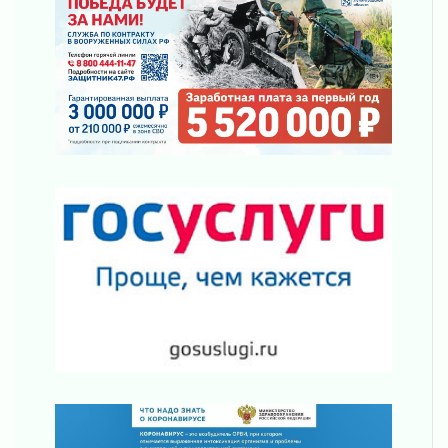
просится
03 августа 2026
Строительные компании Ленобласти
подняли зарплаты почти на 40% за год
03 августа 2026
Шесть новых жизней в честь дня рождения
Ленинградской области
03 августа 2026
Уроки безопасности для детей и взрослых
03 августа 2026
Ленобласть отмечает День Воздушно-
десантных войск
02 августа 2026
«Активное лето»
02 августа 2026
Ленобласть отметила заслуги жителей перед
регионом и страной
02 августа 2026
Ладога — не пруд
02 августа 2026