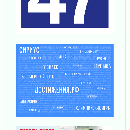
Ленобласть повышает производительность
труда в ЖКХ
03 августа 2026
Поддержка волонтерских объединений
03 августа 2026
Ладожский мост полностью закроют на два
часа
03 августа 2026
Музеи Ленобласти обновляют пространства
03 августа 2026
Новая площадка: 2027
03 августа 2026
Часть медиков в Ленобласти сможет
рассчитывать на доплату от региона
03 августа 2026
За сутки в Ленинградской области
ликвидировали 10 пожаров
03 августа 2026
Клюква наливается, но в корзинку пока не