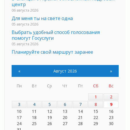
центр
06 августа 2026
Для меня ты на свете одна
05 августа 2026
Выбрать удобный способ голосования
помогут Госуслуги
05 августа 2026
Планируйте свой маршрут заранее
05 августа 2026
Мода вне возраста и границ
«
Август 2026
»
05 августа 2026
Марафон обновлений
05 августа 2026
Пн
Вт
Ср
Чт
Пт
Сб
Вс
Добровольцы огненного фронта
1
2
05 августа 2026
3
4
5
6
7
8
9
С заботой о здоровье
10
11
12
13
14
15
16
05 августа 2026
17
18
19
20
21
22
23
Лучшая из лучших
24
25
26
27
28
29
30
05 августа 2026
31