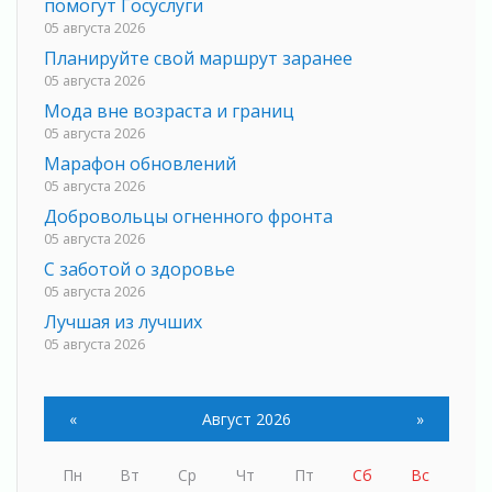
помогут Госуслуги
05 августа 2026
Планируйте свой маршрут заранее
05 августа 2026
Мода вне возраста и границ
05 августа 2026
Марафон обновлений
05 августа 2026
Добровольцы огненного фронта
05 августа 2026
С заботой о здоровье
05 августа 2026
Лучшая из лучших
05 августа 2026
Пульс региона
05 августа 2026
«
Август 2026
»
«Результат командный, заслуга каждого
ведомства и муниципалитета»
05 августа 2026
Пн
Вт
Ср
Чт
Пт
Сб
Вс