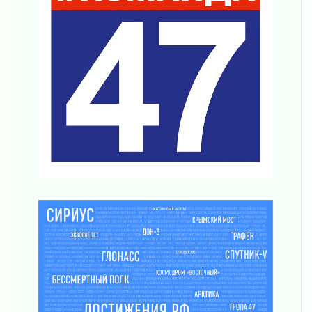
Ладожский мост полностью закроют на два
часа
03 августа 2026
Музеи Ленобласти обновляют пространства
03 августа 2026
Новая площадка: 2027
03 августа 2026
Часть медиков в Ленобласти сможет
рассчитывать на доплату от региона
03 августа 2026
За сутки в Ленинградской области
ликвидировали 10 пожаров
03 августа 2026
Клюква наливается, но в корзинку пока не
просится
03 августа 2026
Строительные компании Ленобласти
подняли зарплаты почти на 40% за год
03 августа 2026
Шесть новых жизней в честь дня рождения