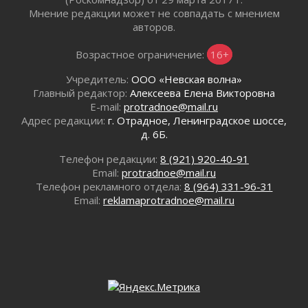
01 августа 2026
Мнение редакции может не совпадать с мнением
авторов.
Лето катится с горки
01 августа 2026
Возрастное ограничение:
16+
В Ленобласти открылась экспозиция к 150-
летию Билибина
Учредитель:
ООО «Невская волна»
01 августа 2026
Главный редактор:
Алексеева Елена Викторовна
E-mail:
protradnoe@mail.ru
Лето без гаджетов
Адрес редакции:
г. Отрадное, Ленинградское шоссе,
01 августа 2026
д. 6Б.
Болезнь девственниц и вампиров
01 августа 2026
Телефон редакции:
8 (921) 920-40-91
Email:
protradnoe@mail.ru
Безмолвный крик о помощи
Телефон рекламного отдела:
8 (964) 331-96-31
01 августа 2026
Email:
reklamaprotradnoe@mail.ru
В музей всей семьёй
01 августа 2026
Без заявлений и очередей
01 августа 2026
Не женское это дело...уверены?
01 августа 2026
Все силы в кулак