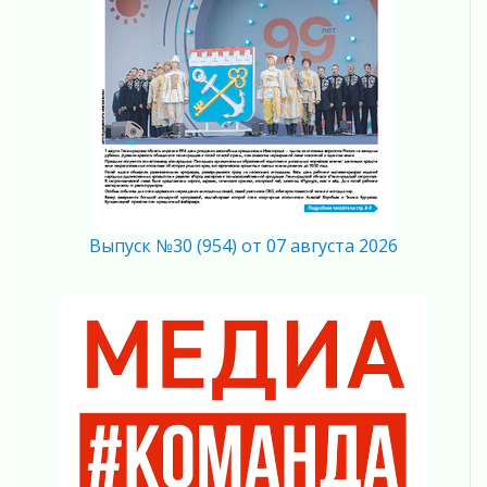
04 августа 2026
Регион готовится к выборам
04 августа 2026
Никакого принуждения, только письменное
согласие
04 августа 2026
Без риска для здоровья и кошелька
04 августа 2026
Важная информация
04 августа 2026
Выпуск №30 (954) от 07 августа 2026
Что делать со сбережениями
04 августа 2026
Награды нашли строителей
03 августа 2026
Ленобласть повышает производительность
труда в ЖКХ
03 августа 2026
Поддержка волонтерских объединений
03 августа 2026