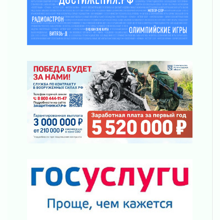
Ленинградской области
03 августа 2026
Уроки безопасности для детей и взрослых
03 августа 2026
Ленобласть отмечает День Воздушно-
десантных войск
02 августа 2026
«Активное лето»
02 августа 2026
Ленобласть отметила заслуги жителей перед
регионом и страной
02 августа 2026
Ладога — не пруд
02 августа 2026
ПСК через Гослуслуги напомнит жителям
Ленинградской области о неоплаченных
счетах
02 августа 2026
Пропавшего подростка нашли в Кировском