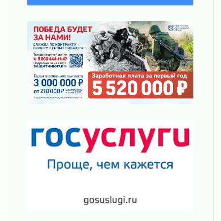
03 августа 2026
Новая площадка: 2027
03 августа 2026
Часть медиков в Ленобласти сможет
рассчитывать на доплату от региона
03 августа 2026
За сутки в Ленинградской области
ликвидировали 10 пожаров
03 августа 2026
Клюква наливается, но в корзинку пока не
просится
03 августа 2026
Строительные компании Ленобласти
подняли зарплаты почти на 40% за год
03 августа 2026
Шесть новых жизней в честь дня рождения
Ленинградской области
03 августа 2026
Уроки безопасности для детей и взрослых
03 августа 2026