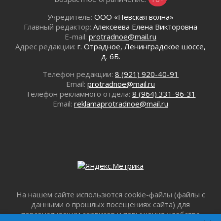
02 августа 2026
В Ивангороде назвали новых почетных
Учредитель:
ООО «Невская волна»
граждан Ленинградской области
Главный редактор:
Алексеева Елена Викторовна
E-mail:
protradnoe@mail.ru
02 августа 2026
Адрес редакции:
г. Отрадное, Ленинградское шоссе,
Готовность №1
д. 6Б.
02 августа 2026
Километровые столбы «Дороги жизни»
Телефон редакции:
8 (921) 920-40-91
отправили на реставрацию
Email:
protradnoe@mail.ru
Телефон рекламного отдела:
8 (964) 331-96-31
02 августа 2026
Email:
reklamaprotradnoe@mail.ru
Ленобласть внедрила передовую подготовку
операторов БПЛА
02 августа 2026
В Ивангороде появилась «Избушка-
воробушка»
02 августа 2026
Юхла, мука, кантеле и Водяной
01 августа 2026
На нашем сайте использются cookie-файлы (файлы с
Лето катится с горки
данными о прошлых посещениях сайта) для
01 августа 2026
персонализации сервисов и повышения удобства