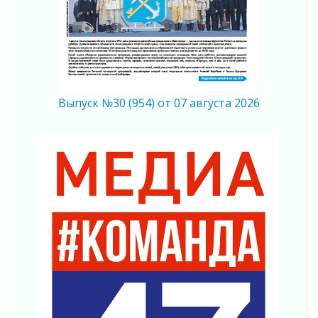
На лидирующих позициях
04 августа 2026
Итоги конкурса «Лучший работник
Кадрового центра – 2026» подведены!
04 августа 2026
Ставка на дисциплину на перекрестках
Выпуск №30 (954) от 07 августа 2026
04 августа 2026
В Ленобласти растет потребление
мобильного трафика
04 августа 2026
Полумрак бьёт по карману
04 августа 2026
Вниманию автомобилистов!
04 августа 2026
Память, сталь и музыка
04 августа 2026
Регион готовится к выборам
04 августа 2026
Никакого принуждения, только письменное