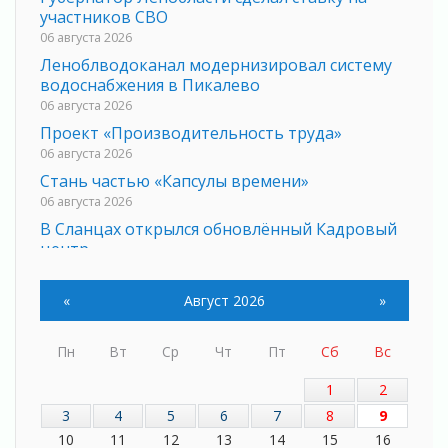
участников СВО
06 августа 2026
Леноблводоканал модернизировал систему
водоснабжения в Пикалево
06 августа 2026
Проект «Производительность труда»
06 августа 2026
Стань частью «Капсулы времени»
06 августа 2026
В Сланцах открылся обновлённый Кадровый
центр
06 августа 2026
Для меня ты на свете одна
«
Август 2026
»
05 августа 2026
Выбрать удобный способ голосования
Пн
Вт
Ср
Чт
Пт
Сб
Вс
помогут Госуслуги
05 августа 2026
1
2
Планируйте свой маршрут заранее
3
4
5
6
7
8
9
05 августа 2026
10
11
12
13
14
15
16