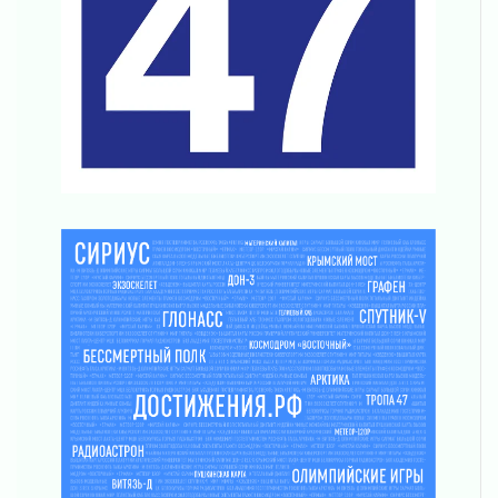
согласие
04 августа 2026
Без риска для здоровья и кошелька
04 августа 2026
Важная информация
04 августа 2026
Что делать со сбережениями
04 августа 2026
Награды нашли строителей
03 августа 2026
Ленобласть повышает производительность
труда в ЖКХ
03 августа 2026
Поддержка волонтерских объединений
03 августа 2026
Ладожский мост полностью закроют на два
часа
03 августа 2026
Музеи Ленобласти обновляют пространства