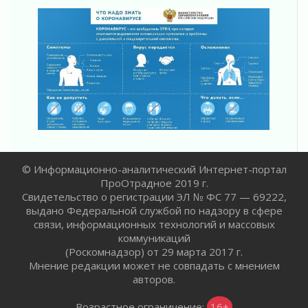
Ленобласть отмечает День Воздушно-
десантных войск
02 августа 2026
«Активное лето»
02 августа 2026
Ленобласть отметила заслуги жителей перед
регионом и страной
02 августа 2026
Ладога — не пруд
02 августа 2026
© Информационно-аналитический Интернет-портал
ПСК через Гослуслуги напомнит жителям
ПроОтрадное 2019 г.
Ленинградской области о неоплаченных
Свидетельство о регистрации ЭЛ № ФС 77 — 69222,
счетах
выдано Федеральной службой по надзору в сфере
02 августа 2026
связи, информационных технологий и массовых
Пропавшего подростка нашли в Кировском
коммуникаций
районе Ленобласти
(Роскомнадзор) от 29 марта 2017 г.
Мнение редакции может не совпадать с мнением
02 августа 2026
авторов.
Жителям Ленобласти напомнили, как
действовать при укусе клеща
Возрастное ограничение:
16+