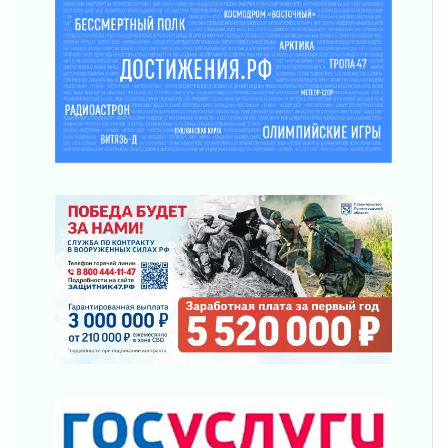
Ленинградской области о неоплаченных
счетах
02 августа 2026
Пропавшего подростка нашли в Кировском
районе Ленобласти
02 августа 2026
Жителям Ленобласти напомнили, как
действовать при укусе клеща
02 августа 2026
В Ивангороде назвали новых почетных
граждан Ленинградской области
02 августа 2026
Готовность №1
02 августа 2026
Километровые столбы «Дороги жизни»
отправили на реставрацию
02 августа 2026
Ленобласть внедрила передовую подготовку
операторов БПЛА
02 августа 2026