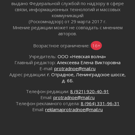
Без заявлений и очередей
выдано Федеральной службой по надзору в сфере
01 августа 2026
связи, информационных технологий и массовых
Не женское это дело...уверены?
коммуникаций
01 августа 2026
(Роскомнадзор) от 29 марта 2017 г.
Мнение редакции может не совпадать с мнением
Все силы в кулак
авторов.
01 августа 2026
Айда на пляж!
Возрастное ограничение:
16+
01 августа 2026
Учредитель:
ООО «Невская волна»
Один в поле — не воин
Главный редактор:
Алексеева Елена Викторовна
01 августа 2026
E-mail:
protradnoe@mail.ru
Пик топливного кризиса в регионе прошёл
Адрес редакции:
г. Отрадное, Ленинградское шоссе,
31 июля 2026
д. 6Б.
О мужестве, долге и стойкости
Телефон редакции:
8 (921) 920-40-91
31 июля 2026
Email:
protradnoe@mail.ru
Ленинградцы — бойцам «Барс-Ленинградец»
Телефон рекламного отдела:
8 (964) 331-96-31
31 июля 2026
Email:
reklamaprotradnoe@mail.ru
Маршрутами будущего — к заветной цели
31 июля 2026
«Корвет» на страже