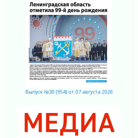
труда в ЖКХ
03 августа 2026
Поддержка волонтерских объединений
03 августа 2026
Ладожский мост полностью закроют на два
часа
03 августа 2026
Музеи Ленобласти обновляют пространства
03 августа 2026
Новая площадка: 2027
03 августа 2026
Часть медиков в Ленобласти сможет
рассчитывать на доплату от региона
Выпуск №30 (954) от 07 августа 2026
03 августа 2026
За сутки в Ленинградской области
ликвидировали 10 пожаров
03 августа 2026
Клюква наливается, но в корзинку пока не
просится