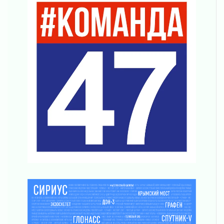
03 августа 2026
Строительные компании Ленобласти
подняли зарплаты почти на 40% за год
03 августа 2026
Шесть новых жизней в честь дня рождения
Ленинградской области
03 августа 2026
Уроки безопасности для детей и взрослых
03 августа 2026
Ленобласть отмечает День Воздушно-
десантных войск
02 августа 2026
«Активное лето»
02 августа 2026
Ленобласть отметила заслуги жителей перед
регионом и страной
02 августа 2026
Ладога — не пруд
02 августа 2026
ПСК через Гослуслуги напомнит жителям