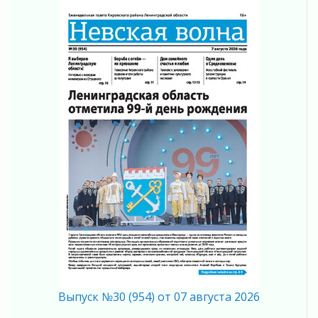
05 августа 2026
«Результат командный, заслуга каждого
ведомства и муниципалитета»
05 августа 2026
Вдохновлять, просвещать и объединять!
05 августа 2026
Не оставят в беде
05 августа 2026
На лидирующих позициях
04 августа 2026
Итоги конкурса «Лучший работник
Кадрового центра – 2026» подведены!
04 августа 2026
Ставка на дисциплину на перекрестках
04 августа 2026
В Ленобласти растет потребление
мобильного трафика
04 августа 2026
Выпуск №30 (954) от 07 августа 2026
Полумрак бьёт по карману