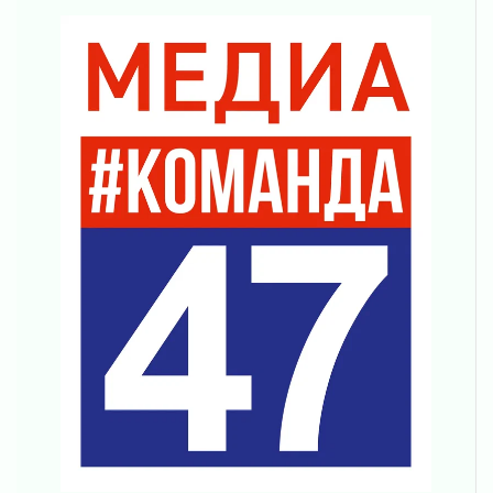
04 августа 2026
Вниманию автомобилистов!
04 августа 2026
Память, сталь и музыка
04 августа 2026
Регион готовится к выборам
04 августа 2026
Никакого принуждения, только письменное
согласие
04 августа 2026
Без риска для здоровья и кошелька
04 августа 2026
Важная информация
04 августа 2026
Что делать со сбережениями
04 августа 2026
Награды нашли строителей
03 августа 2026
Ленобласть повышает производительность