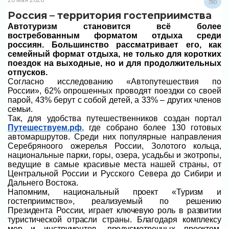
780
Россия – территория гостеприимства
Автотуризм становится всё более
востребованным форматом отдыха среди
россиян. Большинство рассматривает его, как
семейный формат отдыха, не только для коротких
поездок на выходные, но и для продолжительных
отпусков.
Согласно исследованию «Автопутешествия по
России», 62% опрошенных проводят поездки со своей
парой, 43% берут с собой детей, а 33% – других членов
семьи.
Так, для удобства путешественников создан портал
Путешествуем.
рф
, где
собрано более 130 готовых
автомаршрутов. Среди них популярные направления
Серебряноого ожерелья России, Золотого кольца,
национальные парки, горы, озера, усадьбы и экотропы,
ведущие в самые красивые места нашей страны, от
Центральной России и Русского Севера до Сибири и
Дальнего Востока.
Напомним, национальный проект «Туризм и
гостеприимство», реализуемый по решению
Президента России, играет ключевую роль в развитии
туристической отрасли страны. Благодаря комплексу
мер и инструментов, предусмотренных проектом,