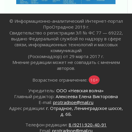
Ленинградской области о неоплаченных
счетах
02 августа 2026
© Информационно-аналитический Интернет-портал
Пропавшего подростка нашли в Кировском
ПроОтрадное 2019 г.
районе Ленобласти
Свидетельство о регистрации ЭЛ № ФС 77 — 69222,
02 августа 2026
выдано Федеральной службой по надзору в сфере
Жителям Ленобласти напомнили, как
связи, информационных технологий и массовых
действовать при укусе клеща
коммуникаций
02 августа 2026
(Роскомнадзор) от 29 марта 2017 г.
Мнение редакции может не совпадать с мнением
В Ивангороде назвали новых почетных
авторов.
граждан Ленинградской области
02 августа 2026
Возрастное ограничение:
16+
Готовность №1
02 августа 2026
Учредитель:
ООО «Невская волна»
Главный редактор:
Алексеева Елена Викторовна
Километровые столбы «Дороги жизни»
E-mail:
protradnoe@mail.ru
отправили на реставрацию
Адрес редакции:
г. Отрадное, Ленинградское шоссе,
02 августа 2026
д. 6Б.
Ленобласть внедрила передовую подготовку
операторов БПЛА
Телефон редакции:
8 (921) 920-40-91
02 августа 2026
Email:
protradnoe@mail.ru