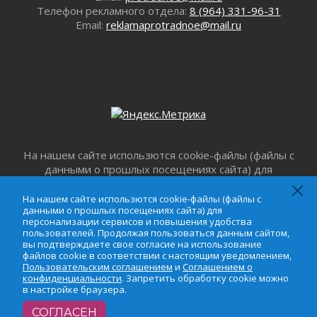
Телефон рекламного отдела:
8 (964) 331-96-31
В Ивангороде появилась «Избушка-
Email:
reklamaprotradnoe@mail.ru
воробушка»
02 августа 2026
Юхла, мука, кантеле и Водяной
01 августа 2026
Лето катится с горки
01 августа 2026
В Ленобласти открылась экспозиция к 150-
летию Билибина
На нашем сайте использются cookie-файлы (файлы с
01 августа 2026
данными о прошлых посещениях сайта) для
Лето без гаджетов
персонализации сервисов и повышения удобства
01 августа 2026
пользователей. Продолжая пользоваться данным
На нашем сайте использются cookie-файлы (файлы с
данными о прошлых посещениях сайта) для
Болезнь девственниц и вампиров
сайтом, вы подтверждаете свое согласие на
персонализации сервисов и повышения удобства
использование файлов cookie в соответствии с
01 августа 2026
пользователей. Продолжая пользоваться данным сайтом,
настоящим уведомлением,
Пользовательским
вы подтверждаете свое согласие на использование
Безмолвный крик о помощи
соглашением
и
Соглашением о
файлов cookie в соответствии с настоящим уведомлением,
01 августа 2026
Пользовательским соглашением
и
Соглашением о
конфиденциальности
. Запретить обработку cookie
конфиденциальности
. Запретить обработку cookie можно
В музей всей семьёй
можно в настройке браузера.
в настройке браузера.
01 августа 2026
СОГЛАСЕН
Без заявлений и очередей