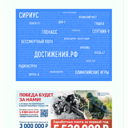
труда в ЖКХ
03 августа 2026
Поддержка волонтерских объединений
03 августа 2026
Ладожский мост полностью закроют на два
часа
03 августа 2026
Музеи Ленобласти обновляют пространства
03 августа 2026
Новая площадка: 2027
03 августа 2026
Часть медиков в Ленобласти сможет
рассчитывать на доплату от региона
03 августа 2026
За сутки в Ленинградской области
ликвидировали 10 пожаров
03 августа 2026
Клюква наливается, но в корзинку пока не
просится
03 августа 2026