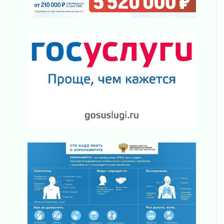
Строительные компании Ленобласти
подняли зарплаты почти на 40% за год
03 августа 2026
Шесть новых жизней в честь дня рождения
Ленинградской области
03 августа 2026
Уроки безопасности для детей и взрослых
03 августа 2026
Ленобласть отмечает День Воздушно-
десантных войск
02 августа 2026
«Активное лето»
02 августа 2026
Ленобласть отметила заслуги жителей перед
регионом и страной
02 августа 2026
Ладога — не пруд
02 августа 2026
ПСК через Гослуслуги напомнит жителям