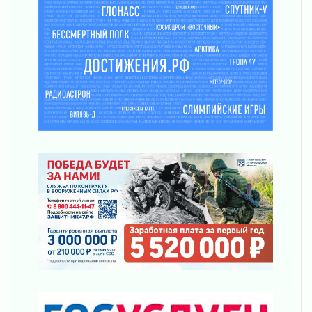
Ленобласть повышает производительность
труда в ЖКХ
03 августа 2026
Поддержка волонтерских объединений
03 августа 2026
Ладожский мост полностью закроют на два
часа
03 августа 2026
Музеи Ленобласти обновляют пространства
03 августа 2026
Новая площадка: 2027
03 августа 2026
Часть медиков в Ленобласти сможет
рассчитывать на доплату от региона
03 августа 2026
За сутки в Ленинградской области
ликвидировали 10 пожаров
03 августа 2026
Клюква наливается, но в корзинку пока не
просится