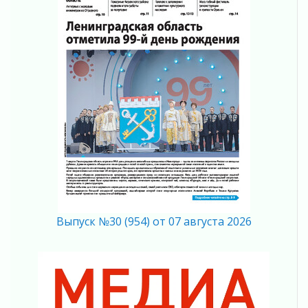
Пульс региона
05 августа 2026
«Результат командный, заслуга каждого
ведомства и муниципалитета»
05 августа 2026
Вдохновлять, просвещать и объединять!
05 августа 2026
Не оставят в беде
05 августа 2026
На лидирующих позициях
04 августа 2026
Итоги конкурса «Лучший работник
Кадрового центра – 2026» подведены!
04 августа 2026
Выпуск №30 (954) от 07 августа 2026
Ставка на дисциплину на перекрестках
04 августа 2026
В Ленобласти растет потребление
мобильного трафика
04 августа 2026
Полумрак бьёт по карману