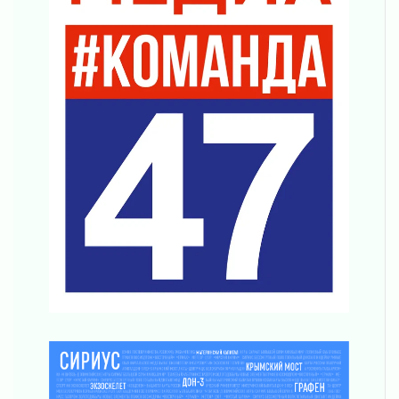
04 августа 2026
Вниманию автомобилистов!
04 августа 2026
Память, сталь и музыка
04 августа 2026
Регион готовится к выборам
04 августа 2026
Никакого принуждения, только письменное
согласие
04 августа 2026
Без риска для здоровья и кошелька
04 августа 2026
Важная информация
04 августа 2026
Что делать со сбережениями
04 августа 2026
Награды нашли строителей
03 августа 2026