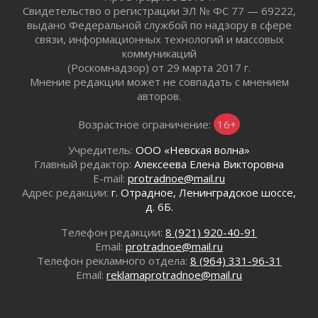
ПСК через Гослуслуги напомнит жителям
Свидетельство о регистрации ЭЛ № ФС 77 — 69222,
Ленинградской области о неоплаченных
выдано Федеральной службой по надзору в сфере
счетах
связи, информационных технологий и массовых
02 августа 2026
коммуникаций
Пропавшего подростка нашли в Кировском
(Роскомнадзор) от 29 марта 2017 г.
районе Ленобласти
Мнение редакции может не совпадать с мнением
авторов.
02 августа 2026
Жителям Ленобласти напомнили, как
Возрастное ограничение:
16+
действовать при укусе клеща
02 августа 2026
Учредитель:
ООО «Невская волна»
В Ивангороде назвали новых почетных
Главный редактор:
Алексеева Елена Викторовна
граждан Ленинградской области
E-mail:
protradnoe@mail.ru
Адрес редакции:
г. Отрадное, Ленинградское шоссе,
02 августа 2026
д. 6Б.
Готовность №1
02 августа 2026
Телефон редакции:
8 (921) 920-40-91
Километровые столбы «Дороги жизни»
Email:
protradnoe@mail.ru
отправили на реставрацию
Телефон рекламного отдела:
8 (964) 331-96-31
Email:
reklamaprotradnoe@mail.ru
02 августа 2026
Ленобласть внедрила передовую подготовку
операторов БПЛА