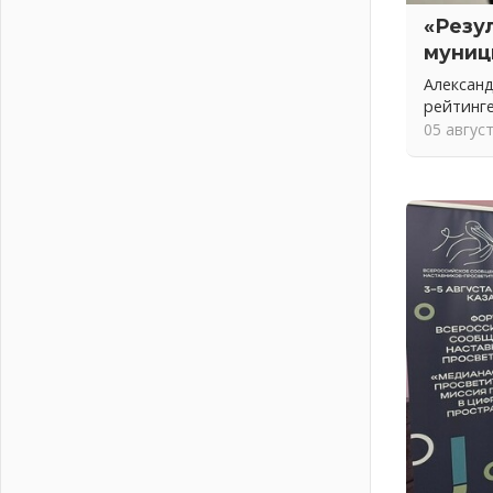
подготовку операторов БПЛА
«Резу
02 августа 2026
муниц
В Ивангороде появилась
Александ
«Избушка-воробушка»
рейтинг
02 августа 2026
05 авгус
Юхла, мука, кантеле и Водяной
01 августа 2026
Лето катится с горки
01 августа 2026
В Ленобласти открылась
экспозиция к 150-летию Билибина
01 августа 2026
Лето без гаджетов
01 августа 2026
Болезнь девственниц и вампиров
01 августа 2026
Безмолвный крик о помощи
01 августа 2026
В музей всей семьёй