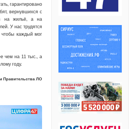
тать, гарантировано
бят, вернувшихся с
в на жильё, а на
ей. У нас трудятся
, чтобы каждый мог
е чем на 11 тыс., а
лому году.
м Правительства ЛО