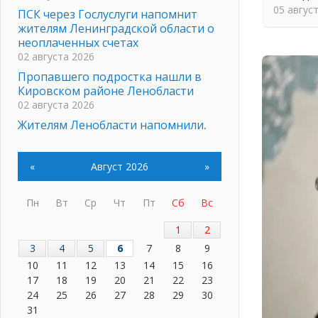
05 авгус
ПСК через Гослуслуги напомнит
жителям Ленинградской области о
неоплаченных счетах
02 августа 2026
Пропавшего подростка нашли в
Кировском районе Ленобласти
02 августа 2026
Жителям Ленобласти напомнили,
как действовать при укусе клеща
02 августа 2026
«
Август 2026
»
В Ивангороде назвали новых
почетных граждан Ленинградской
области
Пн
Вт
Ср
Чт
Пт
Сб
Вс
02 августа 2026
1
2
Готовность №1
3
4
5
6
7
8
9
02 августа 2026
10
11
12
13
14
15
16
Километровые столбы «Дороги
17
18
19
20
21
22
23
жизни» отправили на реставрацию
24
25
26
27
28
29
30
02 августа 2026
31
Ленобласть внедрила передовую