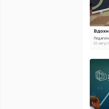
01 августа 2026
Без заявлений и очередей
01 августа 2026
Не женское это дело...уверены?
01 августа 2026
Вдохн
Все силы в кулак
Педагоги
01 августа 2026
05 авгус
Айда на пляж!
01 августа 2026
Один в поле — не воин
01 августа 2026
Пик топливного кризиса в регионе
прошёл
31 июля 2026
О мужестве, долге и стойкости
31 июля 2026
Ленинградцы — бойцам «Барс-
Ленинградец»
31 июля 2026