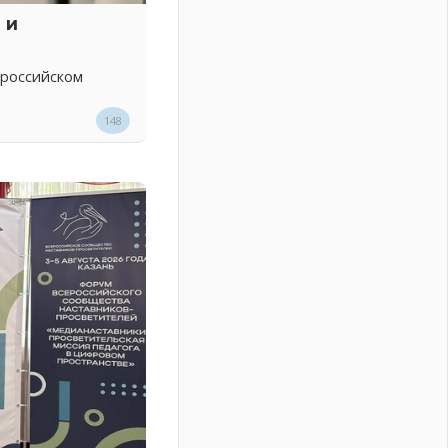
 и
 российском
148