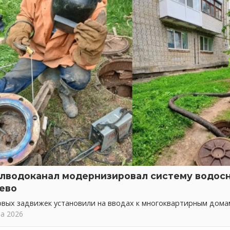
лводоканал модернизировал систему водос
ево
овых задвижек установили на вводах к многоквартирным дома
та 2026