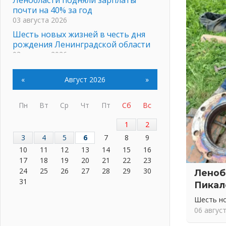
почти на 40% за год
03 августа 2026
Шесть новых жизней в честь дня
рождения Ленинградской области
03 августа 2026
Уроки безопасности для детей и
взрослых
«
Август 2026
»
03 августа 2026
Ленобласть отмечает День
Пн
Вт
Ср
Чт
Пт
Сб
Вс
Воздушно-десантных войск
02 августа 2026
1
2
«Активное лето»
3
4
5
6
7
8
9
02 августа 2026
10
11
12
13
14
15
16
17
18
19
20
21
22
23
Ленобласть отметила заслуги
жителей перед регионом и страной
24
25
26
27
28
29
30
Леноб
02 августа 2026
31
Пикал
Ладога — не пруд
Шесть н
02 августа 2026
06 авгус
ПСК через Гослуслуги напомнит