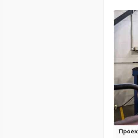
жителям Ленинградской области о
неоплаченных счетах
02 августа 2026
Пропавшего подростка нашли в
Кировском районе Ленобласти
02 августа 2026
Жителям Ленобласти напомнили,
как действовать при укусе клеща
02 августа 2026
В Ивангороде назвали новых
почетных граждан Ленинградской
области
02 августа 2026
Готовность №1
02 августа 2026
Километровые столбы «Дороги
жизни» отправили на реставрацию
02 августа 2026
Ленобласть внедрила передовую
Проек
подготовку операторов БПЛА