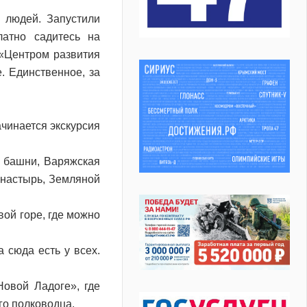
 людей. Запустили
латно садитесь на
 «Центром развития
. Единственное, за
ачинается экскурсия
я башни, Варяжская
онастырь, Земляной
ой горе, где можно
 сюда есть у всех.
овой Ладоге», где
го полководца.