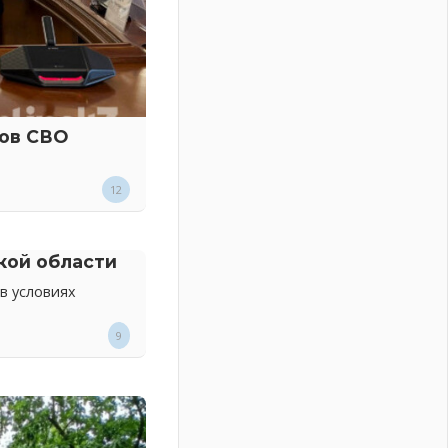
ков СВО
12
кой области
в условиях
9