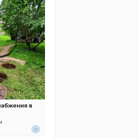
набжения в
м
19