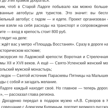
к до этих храмов добраться.
тим, чтоб в Старой Ладоге побывало как можно больше
ованные автобусы для туристов. Это значит: вы бесп
ельный автобус с гидом — и едете. Проект организован
они взяли на себя расходы на транспорт и сопровождение
ите — вход в крепость стоит 800 руб.
глядит на деле:
 ждёт вас у метро «Площадь Восстания». Сразу в дороге н
 историческом костюме;
экскурсия по Ладожской крепости: Воротная и Стрелочна
амы XII и XVII веков. А ещё — Свято-Успенский женский м
кольский мужской монастырь;
ледок — Святой источник Параскевы Пятницы на Малышев
ды с собой и загадать желание.
Ладоге каждый находит своё. Но главное — теперь дорога
», — рассказал глава региона.
 Дрозденко передал в подарок музею «А.В. Суворов в Н
 совещание с Алексеем Кудриным, портрет великого русско