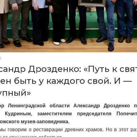
6
сандр Дрозденко: «Путь к св
ен быть у каждого свой. И —
упный»
ор Ленинградской области Александр Дрозденко п
м Кудриным, заместителем председателя Попечит
ожского музея-заповедника.
ы говорим о реставрации древних храмов. Но в этот ра