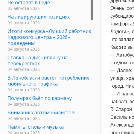
другом: ка
Не оставят в беде
05 августа 2026
Очень хо
На лидирующих позициях
субсидир
04 августа 2026
комфортаб
Итоги конкурса «Лучший работник
Ладоги», 
Кадрового центра – 2026»
что заплат
подведены!
Как это вы
04 августа 2026
— Автобус
Ставка на дисциплину на
перекрестках
с гидом в
04 августа 2026
— Далее: 
В Ленобласти растет потребление
улица, хр
мобильного трафика
город, Ни
04 августа 2026
— И напос
Полумрак бьёт по карману
набрать во
04 августа 2026
В Старой 
Вниманию автомобилистов!
Бесплатно
04 августа 2026
Александр
Память, сталь и музыка
04 августа 2026
проходило