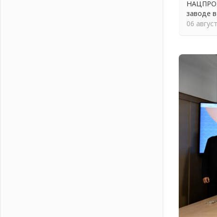
НАЦПРОЕ
02 августа 2026
заводе в
В Ивангороде появилась
06 авгус
«Избушка-воробушка»
02 августа 2026
Юхла, мука, кантеле и Водяной
01 августа 2026
Лето катится с горки
01 августа 2026
В Ленобласти открылась
экспозиция к 150-летию Билибина
01 августа 2026
Лето без гаджетов
01 августа 2026
Болезнь девственниц и вампиров
01 августа 2026
Безмолвный крик о помощи
01 августа 2026
В музей всей семьёй
01 августа 2026