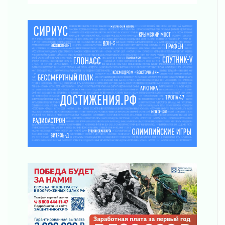
Болезнь девственниц и вампиров
01 августа 2026
Безмолвный крик о помощи
01 августа 2026
В музей всей семьёй
01 августа 2026
Без заявлений и очередей
01 августа 2026
Не женское это дело...уверены?
01 августа 2026
Все силы в кулак
01 августа 2026
Айда на пляж!
01 августа 2026
Один в поле — не воин
01 августа 2026
Пик топливного кризиса в регионе прошёл
31 июля 2026
О мужестве, долге и стойкости