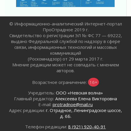
«Созидателям»
31 июля 2026
Генеральная репетиция векового юбилея
© Информационно-аналитический Интернет-портал
31 июля 2026
ПроОтрадное 2019 г.
Открытое сердце и стремление делать добро
Свидетельство о регистрации ЭЛ № ФС 77 — 69222,
31 июля 2026
выдано Федеральной службой по надзору в сфере
Давайте разберемся!
связи, информационных технологий и массовых
30 июля 2026
коммуникаций
(Роскомнадзор) от 29 марта 2017 г.
Круглую ригу в Гатчине отреставрируют в
Мнение редакции может не совпадать с мнением
2027 году
авторов.
30 июля 2026
Путешествие к западным рубежам
Возрастное ограничение:
16+
30 июля 2026
Учредитель:
ООО «Невская волна»
Лаголовская общеобразовательная школа
Главный редактор:
Алексеева Елена Викторовна
откроется к концу сентября
E-mail:
protradnoe@mail.ru
30 июля 2026
Адрес редакции:
г. Отрадное, Ленинградское шоссе,
Ленобласть наводит порядок на дорогах и в
д. 6Б.
перевозках
30 июля 2026
Телефон редакции:
8 (921) 920-40-91