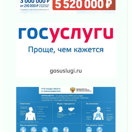
31 июля 2026
Ленинградцы — бойцам «Барс-Ленинградец»
31 июля 2026
Маршрутами будущего — к заветной цели
31 июля 2026
«Корвет» на страже
31 июля 2026
Правила для жизни
31 июля 2026
С рабочим визитом
31 июля 2026
В Шлиссельбурге прошла акция «Белый
кораблик Памяти»
31 июля 2026
Новые возможности для творчества
31 июля 2026
За сухими цифрами — реальная жизнь
31 июля 2026
От инженера-создателя к волонтёрам