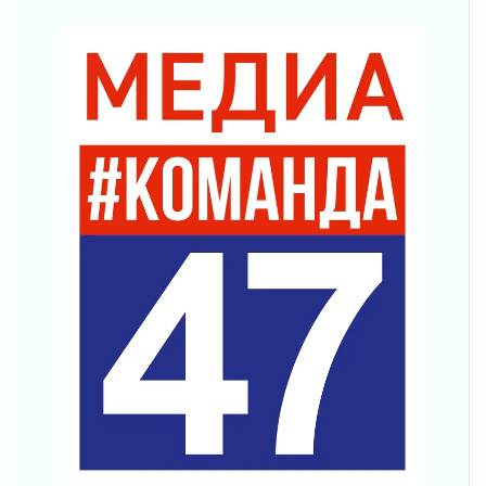
02 августа 2026
Километровые столбы «Дороги жизни»
отправили на реставрацию
02 августа 2026
Ленобласть внедрила передовую подготовку
операторов БПЛА
02 августа 2026
В Ивангороде появилась «Избушка-
воробушка»
02 августа 2026
Юхла, мука, кантеле и Водяной
01 августа 2026
Лето катится с горки
01 августа 2026
В Ленобласти открылась экспозиция к 150-
летию Билибина
01 августа 2026
Лето без гаджетов
01 августа 2026