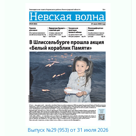
02 августа 2026
Ленобласть отметила заслуги жителей перед
регионом и страной
02 августа 2026
Ладога — не пруд
02 августа 2026
ПСК через Гослуслуги напомнит жителям
Ленинградской области о неоплаченных
счетах
02 августа 2026
Пропавшего подростка нашли в Кировском
районе Ленобласти
02 августа 2026
Жителям Ленобласти напомнили, как
действовать при укусе клеща
02 августа 2026
В Ивангороде назвали новых почетных
граждан Ленинградской области
02 августа 2026
Выпуск №29 (953) от 31 июля 2026
Готовность №1