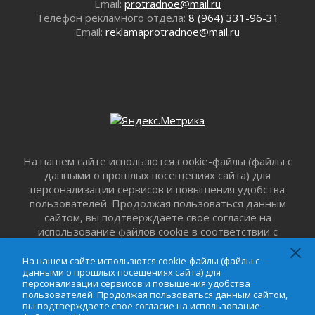
Email:
protradnoe@mail.ru
Комфортное лето: в Ленобласти 30 июля
Телефон рекламного отдела:
8 (964) 331-96-31
ожидается теплая и сухая погода
Email:
reklamaprotradnoe@mail.ru
30 июля 2026
Ладожский мост на трассе «Кола» полностью
закроют для движения в ночь на 31 июля
30 июля 2026
Волейболисты из Всеволожского района
представят Ленинградскую область на
всероссийском финале в Москве
30 июля 2026
На нашем сайте использются cookie-файлы (файлы с
«Кубок Защитников Отечества» для
данными о прошлых посещениях сайта) для
ветеранов СВО стартовал в Выборге
персонализации сервисов и повышения удобства
30 июля 2026
пользователей. Продолжая пользоваться данным
Заблудившегося пенсионера вывели из леса в
сайтом, вы подтверждаете свое согласие на
Тосненском районе
использование файлов cookie в соответствии с
30 июля 2026
настоящим уведомлением,
Пользовательским
Редкие птенцы козодоя вылупились во
соглашением
и
Соглашением о
На нашем сайте использются cookie-файлы (файлы с
данными о прошлых посещениях сайта) для
Всеволожском районе Ленобласти
конфиденциальности
. Запретить обработку cookie
персонализации сервисов и повышения удобства
можно в настройке браузера.
30 июля 2026
пользователей. Продолжая пользоваться данным сайтом,
вы подтверждаете свое согласие на использование
Изменение расписания 565 автобуса